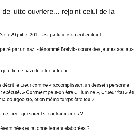
e lutte ouvrière... rejoint celui de la
du 29 juillet 2011, est particulièrement édifiant.
erpétré par un nazi -dénommé Breivik- contre des jeunes sociaux
 qualifie ce nazi de « tueur fou ».
ps décrit le tueur comme « accomplissant un dessein personnel
exécuté. » Comment peut-on être « illuminé », « tueur fou » êt
 la bourgeoisie, et en même temps être fou ?
 ce tueur qui soient si contradictoires ?
s déterminées et rationnellement élaborées ?