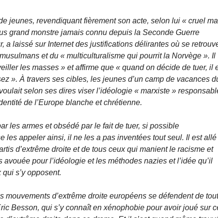
s de jeunes, revendiquant fièrement son acte, selon lui « cruel ma
lus grand monstre jamais connu depuis la Seconde Guerre
, a laissé sur Internet des justifications délirantes où se retrouv
 musulmans et du « multiculturalisme qui pourrit la Norvège ». Il
ler les masses » et affirme que « quand on décide de tuer, il 
sez ». À travers ses cibles, les jeunes d’un camp de vacances d
 voulait selon ses dires viser l’idéologie « marxiste » responsabl
’identité de l’Europe blanche et chrétienne.
r les armes et obsédé par le fait de tuer, si possible
es appeler ainsi, il ne les a pas inventées tout seul. Il est allé
tis d’extrême droite et de tous ceux qui manient le racisme et
avouée pour l’idéologie et les méthodes nazies et l’idée qu’il
 qui s’y opposent.
ts des mouvements d’extrême droite européens se défendent de tou
ric Besson, qui s’y connaît en xénophobie pour avoir joué sur c