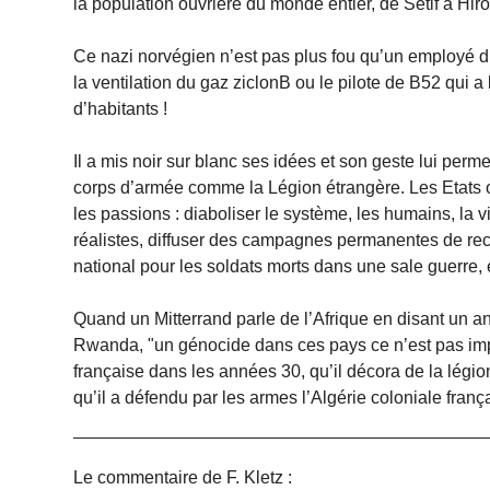
la population ouvrière du monde entier, de Sétif à Hi
Ce nazi norvégien n’est pas plus fou qu’un employé du
la ventilation du gaz ziclonB ou le pilote de B52 qui a
d’habitants !
Il a mis noir sur blanc ses idées et son geste lui perme
corps d’armée comme la Légion étrangère. Les Etats on
les passions : diaboliser le système, les humains, la v
réalistes, diffuser des campagnes permanentes de recr
national pour les soldats morts dans une sale guerre, 
Quand un Mitterrand parle de l’Afrique en disant un a
Rwanda, "un génocide dans ces pays ce n’est pas impor
française dans les années 30, qu’il décora de la légi
qu’il a défendu par les armes l’Algérie coloniale françai
Le commentaire de F. Kletz :