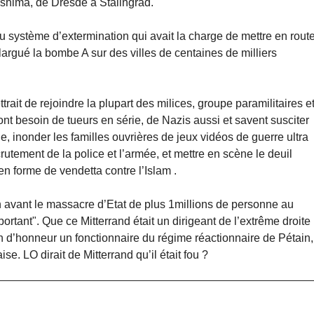
roshima, de Dresde à Stalingrad.
 système d’extermination qui avait la charge de mettre en rout
 largué la bombe A sur des villes de centaines de milliers
ttrait de rejoindre la plupart des milices, groupe paramilitaires e
t besoin de tueurs en série, de Nazis aussi et savent susciter
ie, inonder les familles ouvrières de jeux vidéos de guerre ultra
utement de la police et l’armée, et mettre en scène le deuil
en forme de vendetta contre l’Islam .
n avant le massacre d’Etat de plus 1millions de personne au
tant". Que ce Mitterrand était un dirigeant de l’extrême droite
on d’honneur un fonctionnaire du régime réactionnaire de Pétain,
se. LO dirait de Mitterrand qu’il était fou ?