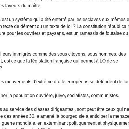
es faveurs du maître.
 c’est un système qui a été enterré par les esclaves eux mêmes e
un texte de dément ou un texte de loi ? La constitution républicai
ature pour les ouvriers et paysans, est un ramassis de foutaise ou
vailleurs immigrés comme des sous citoyens, sous hommes, des
, est ce que la législation française qui permet à LO de se
 ?
nts des mouvements d’extrême droite européens se défendent de to
ner la population ouvrière, juive, socialistes, communistes.
au service des classes dirigeantes , sont peut être ceux qui n
que des années 30, a amené la bourgeoisie à anticiper la menac
me guerre mondiale, en exterminant politiquement et physiqueme