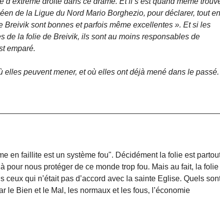
logie d’extrême droite dans ce drame. Et il s’est quand même trouv
opéen de la Ligue du Nord Mario Borghezio, pour déclarer, tout e
Breivik sont bonnes et parfois même excellentes ». Et si les
s de la folie de Breivik, ils sont au moins responsables de
est emparé.
où elles peuvent mener, et où elles ont déjà mené dans le passé.
e en faillite est un système fou". Décidément la folie est partout
pour nous protéger de ce monde trop fou. Mais au fait, la folie
ous ceux qui n’était pas d’accord avec la sainte Eglise. Quels son
le Bien et le Mal, les normaux et les fous, l’économie