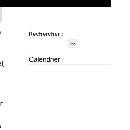
a
Rechercher :
Calendrier
et
on
e