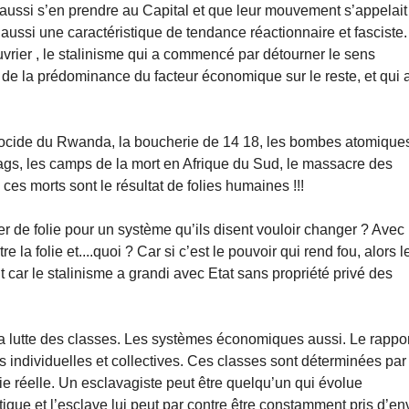
ssi s’en prendre au Capital et que leur mouvement s’appelait
t aussi une caractéristique de tendance réactionnaire et fasciste.
vrier , le stalinisme qui a commencé par détourner le sens
, de la prédominance du facteur économique sur le reste, et qui 
énocide du Rwanda, la boucherie de 14 18, les bombes atomique
ulags, les camps de la mort en Afrique du Sud, le massacre des
 ces morts sont le résultat de folies humaines !!!
 de folie pour un système qu’ils disent vouloir changer ? Avec
e la folie et....quoi ? Car si c’est le pouvoir qui rend fou, alors l
it car le stalinisme a grandi avec Etat sans propriété privé des
e la lutte des classes. Les systèmes économiques aussi. Le rappo
s individuelles et collectives. Ces classes sont déterminées par
vie réelle. Un esclavagiste peut être quelqu’un qui évolue
que et l’esclave lui peut par contre être constamment pris d’en