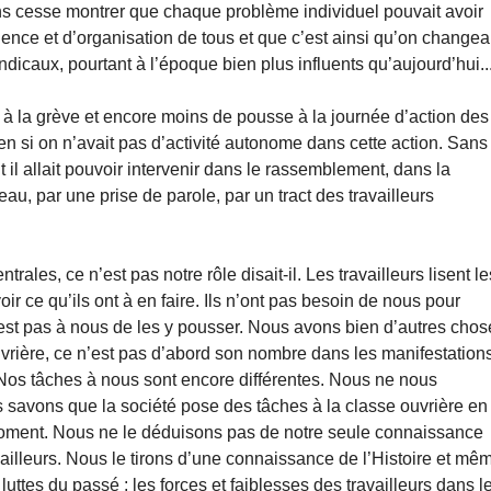
ns cesse montrer que chaque problème individuel pouvait avoir
ience et d’organisation de tous et que c’est ainsi qu’on changea
yndicaux, pourtant à l’époque bien plus influents qu’aujourd’hui..
e à la grève et encore moins de pousse à la journée d’action des
en si on n’avait pas d’activité autonome dans cette action. Sans
il allait pouvoir intervenir dans le rassemblement, dans la
, par une prise de parole, par un tract des travailleurs
trales, ce n’est pas notre rôle disait-il. Les travailleurs lisent le
ir ce qu’ils ont à en faire. Ils n’ont pas besoin de nous pour
 n’est pas à nous de les y pousser. Nous avons bien d’autres cho
 ouvrière, ce n’est pas d’abord son nombre dans les manifestation
. Nos tâches à nous sont encore différentes. Nous ne nous
s savons que la société pose des tâches à la classe ouvrière en
moment. Nous ne le déduisons pas de notre seule connaissance
availleurs. Nous le tirons d’une connaissance de l’Histoire et mê
luttes du passé : les forces et faiblesses des travailleurs dans l