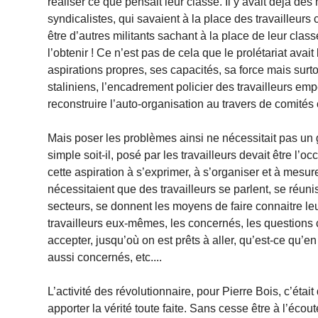
réaliser ce que pensait leur classe. Il y avait déjà des 
syndicalistes, qui savaient à la place des travailleurs
être d’autres militants sachant à la place de leur clas
l’obtenir ! Ce n’est pas de cela que le prolétariat avait
aspirations propres, ses capacités, sa force mais surt
staliniens, l’encadrement policier des travailleurs em
reconstruire l’auto-organisation au travers de comités o
Mais poser les problèmes ainsi ne nécessitait pas un 
simple soit-il, posé par les travailleurs devait être l
cette aspiration à s’exprimer, à s’organiser et à mesur
nécessitaient que des travailleurs se parlent, se réu
secteurs, se donnent les moyens de faire connaitre leurs
travailleurs eux-mêmes, les concernés, les questions cl
accepter, jusqu’où on est prêts à aller, qu’est-ce qu’en
aussi concernés, etc....
L’activité des révolutionnaire, pour Pierre Bois, c’était
apporter la vérité toute faite. Sans cesse être à l’éc