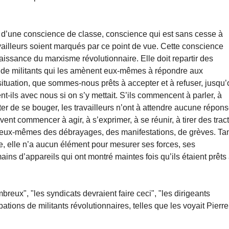
n d’une conscience de classe, conscience qui est sans cesse à
vailleurs soient marqués par ce point de vue. Cette conscience
aissance du marxisme révolutionnaire. Elle doit repartir des
n de militants qui les amènent eux-mêmes à répondre aux
ituation, que sommes-nous prêts à accepter et à refuser, jusqu’
nt-ils avec nous si on s’y mettait. S’ils commencent à parler, à
ter de se bouger, les travailleurs n’ont à attendre aucune répon
vent commencer à agir, à s’exprimer, à se réunir, à tirer des trac
 eux-mêmes des débrayages, des manifestations, de grèves. Ta
e, elle n’a aucun élément pour mesurer ses forces, ses
mains d’appareils qui ont montré maintes fois qu’ils étaient prêts
ombreux", "les syndicats devraient faire ceci", "les dirigeants
pations de militants révolutionnaires, telles que les voyait Pierre