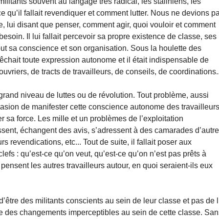
militants souvent au langage très radical, les staliniens, les
 ce qu’il fallait revendiquer et comment lutter. Nous ne devions p
se, lui disant que penser, comment agir, quoi vouloir et comment
 besoin. Il lui fallait percevoir sa propre existence de classe, ses
out sa conscience et son organisation. Sous la houlette des
pêchait toute expression autonome et il était indispensable de
uvriers, de tracts de travailleurs, de conseils, de coordinations..
grand niveau de luttes ou de révolution. Tout problème, aussi
’occasion de manifester cette conscience autonome des travailleurs
er sa force. Les mille et un problèmes de l’exploitation
nissent, échangent des avis, s’adressent à des camarades d’autr
 revendications, etc... Tout de suite, il fallait poser aux
efs : qu’est-ce qu’on veut, qu’est-ce qu’on n’est pas prêts à
 pensent les autres travailleurs autour, en quoi seraient-ils eux
 d’être des militants conscients au sein de leur classe et pas de l
oute des changements imperceptibles au sein de cette classe. Sa