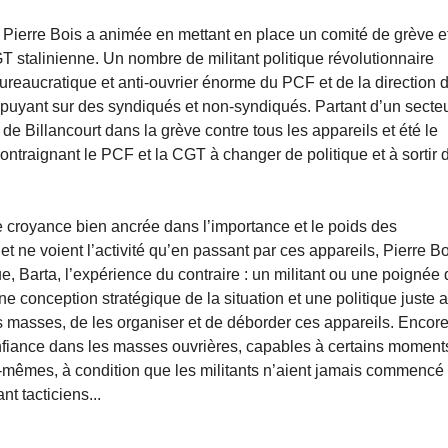
 Pierre Bois a animée en mettant en place un comité de grève e
GT stalinienne. Un nombre de militant politique révolutionnaire
ureaucratique et anti-ouvrier énorme du PCF et de la direction 
ppuyant sur des syndiqués et non-syndiqués. Partant d’un secteu
 de Billancourt dans la grève contre tous les appareils et été le
ontraignant le PCF et la CGT à changer de politique et à sortir 
e croyance bien ancrée dans l’importance et le poids des
et ne voient l’activité qu’en passant par ces appareils, Pierre B
e, Barta, l’expérience du contraire : un militant ou une poignée
ne conception stratégique de la situation et une politique juste 
des masses, de les organiser et de déborder ces appareils. Encor
confiance dans les masses ouvrières, capables à certains moment
ux-mêmes, à condition que les militants n’aient jamais commencé
nt tacticiens...