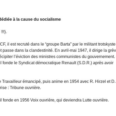
 dédiée à la cause du socialisme
!!).
, il est recruté dans le “groupe Barta” par le militant trotskyste
t passe dans la clandestinité. En avril-mai 1947, il dirige la grè
écipiter l’éviction des ministres communistes du gouvernement.
il fonde le Syndicat démocratique Renault (S.D.R.) après avoir
le Travailleur émancipé, puis anime en 1954 avec R. Hirzel et D.
ise : Tribune ouvrière.
il fonde en 1956 Voix ouvrière, qui deviendra Lutte ouvrière.