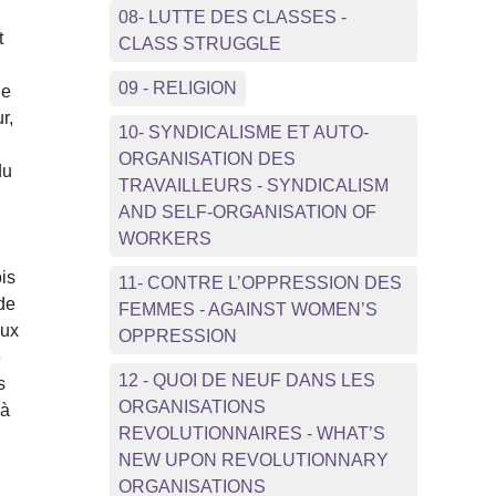
08- LUTTE DES CLASSES -
t
CLASS STRUGGLE
09 - RELIGION
de
r,
10- SYNDICALISME ET AUTO-
ORGANISATION DES
du
TRAVAILLEURS - SYNDICALISM
AND SELF-ORGANISATION OF
WORKERS
ois
11- CONTRE L’OPPRESSION DES
 de
FEMMES - AGAINST WOMEN’S
aux
OPPRESSION
e
12 - QUOI DE NEUF DANS LES
s
ORGANISATIONS
 à
REVOLUTIONNAIRES - WHAT’S
NEW UPON REVOLUTIONNARY
ORGANISATIONS