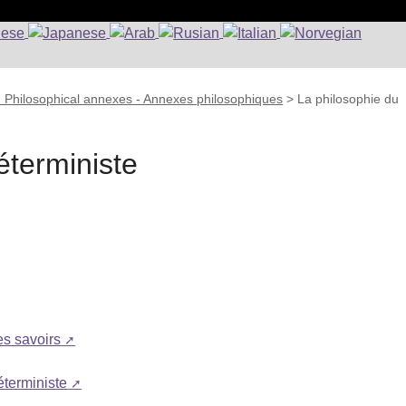
: Philosophical annexes - Annexes philosophiques
>
La philosophie du
éterministe
es savoirs
terministe