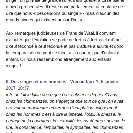
singe : un primate de grande taille, sans queue, à torse plat et
à pieds préhensiles. Il reste donc parfaitement acceptable de
dire que nous « descendons du singe » - mais d’aucun des
grands singes qui existent aujourd’hui ».
Aux remarques judicieuses de Frans de Waal, il convient
d’ajouter que l’évolution se porte de fœtus à fœtus et même
d’œuf fécondé à œuf fécondé et pas d’adulte à adulte et donc
la comparaison ne peut se faire, à la rigueur, que d’enfant à
enfant. Or nous ressemblons étrangement aux enfants
singes !
8.
Des singes et des hommes - Vrai ou faux ?,
5 janvier
2017, 10:37
« Si on fait le bilan de ce que l’on a observé depuis 30 ans
chez les chimpanzés, on s’aperçoit que tout ce que l’on avait
cru voir se manifester en termes d’adaptation uniquement
chez les hommes c’est à dire la bipédie, l’outil, la chasse, le
partage de la nourriture, la sexualité, les systèmes sociaux, le
rire, la conscience, l’empathie, la sympathie, les chimpanzés