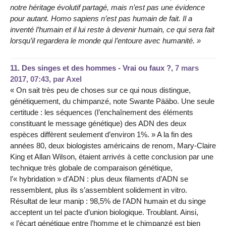
notre héritage évolutif partagé, mais n’est pas une évidence
pour autant. Homo sapiens n’est pas humain de fait. Il a
inventé l’humain et il lui reste à devenir humain, ce qui sera fait
lorsqu’il regardera le monde qui l’entoure avec humanité. »
11.
Des singes et des hommes - Vrai ou faux ?,
7 mars
2017, 07:43
,
par
Axel
« On sait très peu de choses sur ce qui nous distingue,
génétiquement, du chimpanzé, note Swante Pääbo. Une seule
certitude : les séquences (l’enchaînement des éléments
constituant le message génétique) des ADN des deux
espèces diffèrent seulement d’environ 1%. » A la fin des
années 80, deux biologistes américains de renom, Mary-Claire
King et Allan Wilson, étaient arrivés à cette conclusion par une
technique très globale de comparaison génétique,
l’« hybridation » d’ADN : plus deux filaments d’ADN se
ressemblent, plus ils s’assemblent solidement in vitro.
Résultat de leur manip : 98,5% de l’ADN humain et du singe
acceptent un tel pacte d’union biologique. Troublant. Ainsi,
« l’écart génétique entre l’homme et le chimpanzé est bien