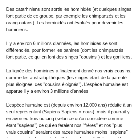
Des catarhiniens sont sortis les hominidés (et quelques singes
font partie de ce groupe, par exemple les chimpanzés et les
orang-outans). Les hominidés ont évolués pour devenir les
hominiens.
Il y a environ 6 millions d’années, les hominidés se sont
différenciés, pour former les panines (dont les chimpanzés
font partie, ce qui en font des singes "cousins") et les gorilliens.
La lignée des hominines a finalement donné nos vrais cousins,
comme les australopithèques (les singes étant de la parenté
plus éloignée, des "cousins éloignés"). L’espèce humaine est
apparue il y a environ 3 millions d’années.
L’espèce humaine est (depuis environ 12,000 ans) réduite à un
seul représentant (Sapiens Sapiens = nous), mais il pourrait y
en avoir eu trois ou cinq (selon ce qu’on considère comme
étant "sapiens") ce qui en feraient nos "frères" et nos "plus
vrais cousins" seraient des races humaines moins "sapiens"