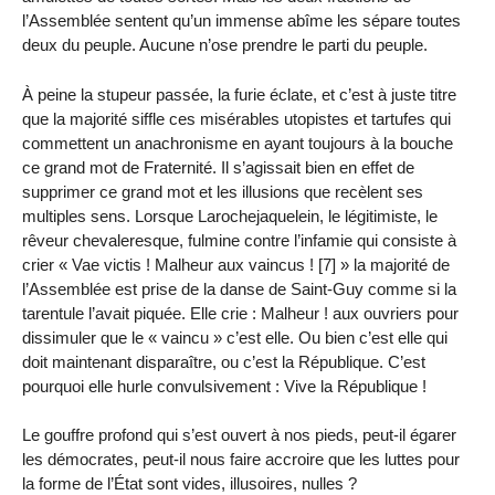
l’Assemblée sentent qu’un immense abîme les sépare toutes
deux du peuple. Aucune n’ose prendre le parti du peuple.
À peine la stupeur passée, la furie éclate, et c’est à juste titre
que la majorité siffle ces misérables utopistes et tartufes qui
commettent un anachronisme en ayant toujours à la bouche
ce grand mot de Fraternité. Il s’agissait bien en effet de
supprimer ce grand mot et les illusions que recèlent ses
multiples sens. Lorsque Larochejaquelein, le légitimiste, le
rêveur chevaleresque, fulmine contre l’infamie qui consiste à
crier « Vae victis ! Malheur aux vaincus ! [7] » la majorité de
l’Assemblée est prise de la danse de Saint-Guy comme si la
tarentule l’avait piquée. Elle crie : Malheur ! aux ouvriers pour
dissimuler que le « vaincu » c’est elle. Ou bien c’est elle qui
doit maintenant disparaître, ou c’est la République. C’est
pourquoi elle hurle convulsivement : Vive la République !
Le gouffre profond qui s’est ouvert à nos pieds, peut-il égarer
les démocrates, peut-il nous faire accroire que les luttes pour
la forme de l’État sont vides, illusoires, nulles ?