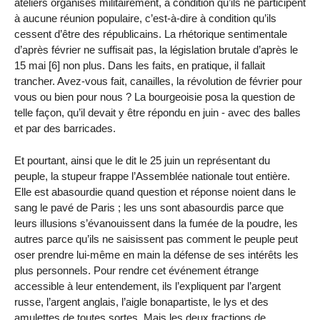
ateliers organisés militairement, à condition qu’ils ne participent
à aucune réunion populaire, c’est-à-dire à condition qu’ils
cessent d’être des républicains. La rhétorique sentimentale
d’après février ne suffisait pas, la législation brutale d’après le
15 mai [6] non plus. Dans les faits, en pratique, il fallait
trancher. Avez-vous fait, canailles, la révolution de février pour
vous ou bien pour nous ? La bourgeoisie posa la question de
telle façon, qu’il devait y être répondu en juin - avec des balles
et par des barricades.
Et pourtant, ainsi que le dit le 25 juin un représentant du
peuple, la stupeur frappe l’Assemblée nationale tout entière.
Elle est abasourdie quand question et réponse noient dans le
sang le pavé de Paris ; les uns sont abasourdis parce que
leurs illusions s’évanouissent dans la fumée de la poudre, les
autres parce qu’ils ne saisissent pas comment le peuple peut
oser prendre lui-même en main la défense de ses intérêts les
plus personnels. Pour rendre cet événement étrange
accessible à leur entendement, ils l’expliquent par l’argent
russe, l’argent anglais, l’aigle bonapartiste, le lys et des
amulettes de toutes sortes. Mais les deux fractions de