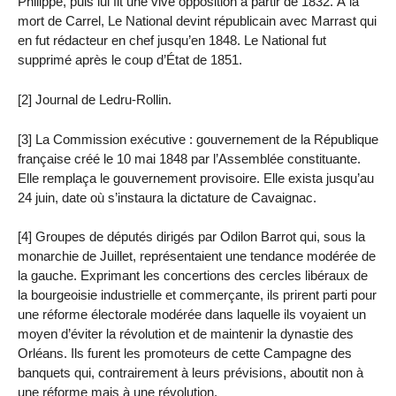
Philippe, puis lui fit une vive opposition à partir de 1832. À la
mort de Carrel, Le National devint républicain avec Marrast qui
en fut rédacteur en chef jusqu’en 1848. Le National fut
supprimé après le coup d’État de 1851.
[2] Journal de Ledru-Rollin.
[3] La Commission exécutive : gouvernement de la République
française créé le 10 mai 1848 par l’Assemblée constituante.
Elle remplaça le gouvernement provisoire. Elle exista jusqu’au
24 juin, date où s’instaura la dictature de Cavaignac.
[4] Groupes de députés dirigés par Odilon Barrot qui, sous la
monarchie de Juillet, représentaient une tendance modérée de
la gauche. Exprimant les concertions des cercles libéraux de
la bourgeoisie industrielle et commerçante, ils prirent parti pour
une réforme électorale modérée dans laquelle ils voyaient un
moyen d’éviter la révolution et de maintenir la dynastie des
Orléans. Ils furent les promoteurs de cette Campagne des
banquets qui, contrairement à leurs prévisions, aboutit non à
une réforme mais à une révolution.