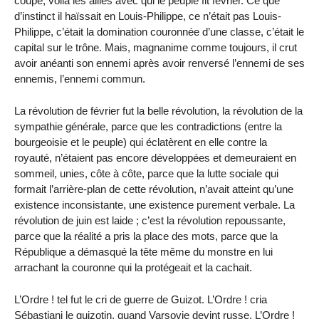
coupe, voilà les alliés avec qui le peuple fit février. Ce que
d’instinct il haïssait en Louis-Philippe, ce n’était pas Louis-
Philippe, c’était la domination couronnée d’une classe, c’était le
capital sur le trône. Mais, magnanime comme toujours, il crut
avoir anéanti son ennemi après avoir renversé l’ennemi de ses
ennemis, l’ennemi commun.
La révolution de février fut la belle révolution, la révolution de la
sympathie générale, parce que les contradictions (entre la
bourgeoisie et le peuple) qui éclatèrent en elle contre la
royauté, n’étaient pas encore développées et demeuraient en
sommeil, unies, côte à côte, parce que la lutte sociale qui
formait l’arrière-plan de cette révolution, n’avait atteint qu’une
existence inconsistante, une existence purement verbale. La
révolution de juin est laide ; c’est la révolution repoussante,
parce que la réalité a pris la place des mots, parce que la
République a démasqué la tête même du monstre en lui
arrachant la couronne qui la protégeait et la cachait.
L’Ordre ! tel fut le cri de guerre de Guizot. L’Ordre ! cria
Sébastiani le guizotin, quand Varsovie devint russe. L’Ordre !