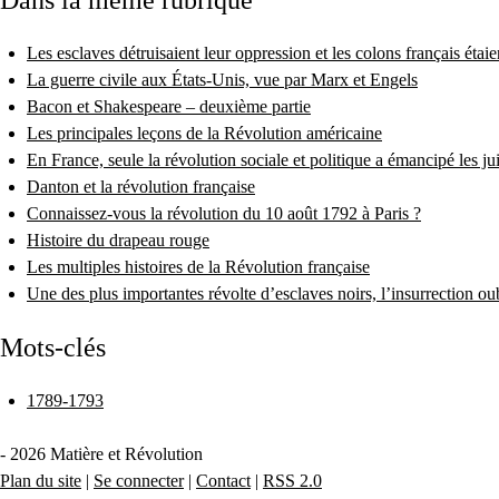
Dans la même rubrique
Les esclaves détruisaient leur oppression et les colons français étaie
La guerre civile aux États-Unis, vue par Marx et Engels
Bacon et Shakespeare – deuxième partie
Les principales leçons de la Révolution américaine
En France, seule la révolution sociale et politique a émancipé les jui
Danton et la révolution française
Connaissez-vous la révolution du 10 août 1792 à Paris ?
Histoire du drapeau rouge
Les multiples histoires de la Révolution française
Une des plus importantes révolte d’esclaves noirs, l’insurrection 
Mots-clés
1789-1793
- 2026 Matière et Révolution
Plan du site
|
Se connecter
|
Contact
|
RSS 2.0