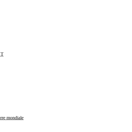
NT
erre mondiale