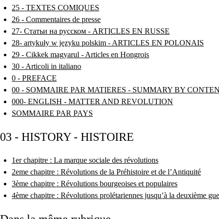
25 - TEXTES COMIQUES
26 - Commentaires de presse
27- Статьи на русском - ARTICLES EN RUSSE
28- artykuły w języku polskim - ARTICLES EN POLONAIS
29 - Cikkek magyarul - Articles en Hongrois
30 - Articoli in italiano
0 - PREFACE
00 - SOMMAIRE PAR MATIERES - SUMMARY BY CONTE
000- ENGLISH - MATTER AND REVOLUTION
SOMMAIRE PAR PAYS
03 - HISTORY - HISTOIRE
1er chapitre : La marque sociale des révolutions
2eme chapitre : Révolutions de la Préhistoire et de l’Antiquité
3ème chapitre : Révolutions bourgeoises et populaires
4ème chapitre : Révolutions prolétariennes jusqu’à la deuxième gu