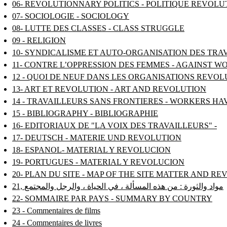
06- REVOLUTIONNARY POLITICS - POLITIQUE REVOL
07- SOCIOLOGIE - SOCIOLOGY
08- LUTTE DES CLASSES - CLASS STRUGGLE
09 - RELIGION
10- SYNDICALISME ET AUTO-ORGANISATION DES TRA
11- CONTRE L’OPPRESSION DES FEMMES - AGAINST W
12 - QUOI DE NEUF DANS LES ORGANISATIONS REV
13- ART ET REVOLUTION - ART AND REVOLUTION
14 - TRAVAILLEURS SANS FRONTIERES - WORKERS H
15 - BIBLIOGRAPHY - BIBLIOGRAPHIE
16- EDITORIAUX DE "LA VOIX DES TRAVAILLEURS" -
17- DEUTSCH - MATERIE UND REVOLUTION
18- ESPANOL- MATERIAL Y REVOLUCION
19- PORTUGUES - MATERIAL Y REVOLUCION
20- PLAN DU SITE - MAP OF THE SITE MATTER AND R
21, مواد والثورة : من هذه المسألة ، في الحياة ، والرجل والمجتمع
22- SOMMAIRE PAR PAYS - SUMMARY BY COUNTRY
23 - Commentaires de films
24 - Commentaires de livres