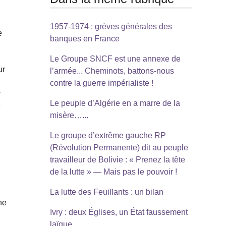
1957-1974 : grèves générales des
e
banques en France
Le Groupe SNCF est une annexe de
ur
l’armée... Cheminots, battons-nous
contre la guerre impérialiste !
r
Le peuple d’Algérie en a marre de la
e
misère…...
Le groupe d’extrême gauche RP
(Révolution Permanente) dit au peuple
travailleur de Bolivie : « Prenez la tête
de la lutte » — Mais pas le pouvoir !
La lutte des Feuillants : un bilan
ne
Ivry : deux Églises, un État faussement
laïque...