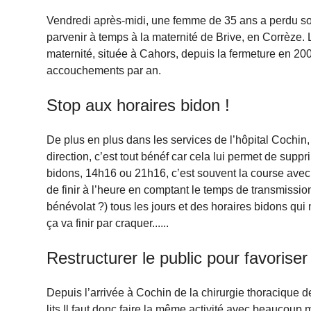
Vendredi après-midi, une femme de 35 ans a perdu so
parvenir à temps à la maternité de Brive, en Corrèze.
maternité, située à Cahors, depuis la fermeture en 2
accouchements par an.
Stop aux horaires bidon !
De plus en plus dans les services de l’hôpital Cochin,
direction, c’est tout bénéf car cela lui permet de sup
bidons, 14h16 ou 21h16, c’est souvent la course avec l
de finir à l’heure en comptant le temps de transmissi
bénévolat ?) tous les jours et des horaires bidons qui 
ça va finir par craquer......
Restructurer le public pour favoriser 
Depuis l’arrivée à Cochin de la chirurgie thoracique d
lits.Il faut donc faire la même activité avec beaucoup m