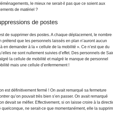
déménagements, le mieux ne serait-il pas que ce soient aux
cements de matériel ?
uppressions de postes
st de supprimer des postes. A chaque déplacement, le nombre
on prétend que les personnels laissés en plan n’auront aucun
’à en demander à la « cellule de la mobilité ». Ce n’est que du
’elles ne sont nullement suivies d’effet. Des personnels de Sai
algré la cellule de mobilité et malgré le manque de personnel
obilité mais une cellule d’enfermement !
n est définitivement fermé ! On avait remarqué sa fermeture
montrer qu’on pouvait très bien s’en passer. On avait remarqué
n devait se méfier. Effectivement, si on laisse croire à la direct
vité quelconque, ne serait-ce que momentanément, elle la suppri