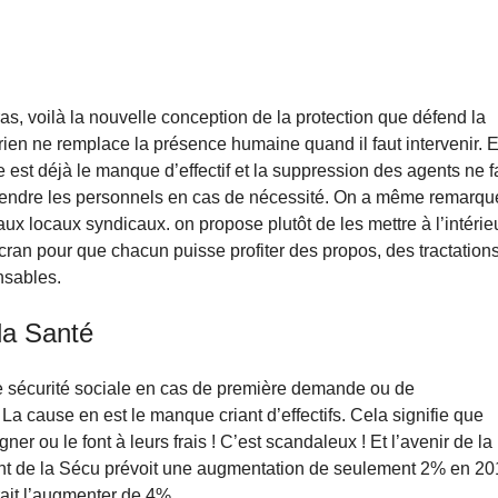
s, voilà la nouvelle conception de la protection que défend la
 rien ne remplace la présence humaine quand il faut intervenir. 
 est déjà le manque d’effectif et la suppression des agents ne fa
éfendre les personnels en cas de nécessité. On a même remarqu
ux locaux syndicaux. on propose plutôt de les mettre à l’intérie
ran pour que chacun puisse profiter des propos, des tractation
nsables.
 la Santé
e de sécurité sociale en cas de première demande ou de
a cause en est le manque criant d’effectifs. Cela signifie que
r ou le font à leurs frais ! C’est scandaleux ! Et l’avenir de la
ement de la Sécu prévoit une augmentation de seulement 2% en 2
rait l’augmenter de 4%.