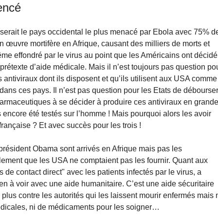
encé
serait le pays occidental le plus menacé par Ebola avec 75% d
on œuvre mortifère en Afrique, causant des milliers de morts et
même effondré par le virus au point que les Américains ont décidé
prétexte d’aide médicale. Mais il n’est toujours pas question po
s antiviraux dont ils disposent et qu’ils utilisent aux USA comme
ans ces pays. Il n’est pas question pour les Etats de débourse
armaceutiques à se décider à produire ces antiviraux en grand
as encore été testés sur l’homme ! Mais pourquoi alors les avoir
rançaise ? Et avec succès pour les trois !
 président Obama sont arrivés en Afrique mais pas les
lement que les USA ne comptaient pas les fournir. Quant aux
s de contact direct" avec les patients infectés par le virus, a
en à voir avec une aide humanitaire. C’est une aide sécuritaire
plus contre les autorités qui les laissent mourir enfermés mais 
édicales, ni de médicaments pour les soigner…