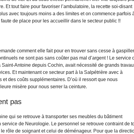
e. Et tout faire pour favoriser l’ambulatoire, la recette soi-disant
 plus avec toujours moins a des limites et on commence parfois 
 faute de place pour les accueillir dans le secteur public !!
emande comment elle fait pour en trouver sans cesse à gaspille
ntinuels ne sont pas sans coûter pas mal d’argent ! Le service 
 à Saint-Antoine depuis Cochin, avait nécessité de grands trava
rvices. Et maintenant ce secteur part à la Salpétrière avec à
 et des coûts supplémentaires. D’où il ressort que nous
leure misère pour nous serrer la ceinture.
ent pas
toine qui se retrouve à transporter ses meubles du bâtiment
 service de Neurologie. Le personnel se retrouve contraint de t
re le rôle de soignant et celui de déménageur. Pour que la directi