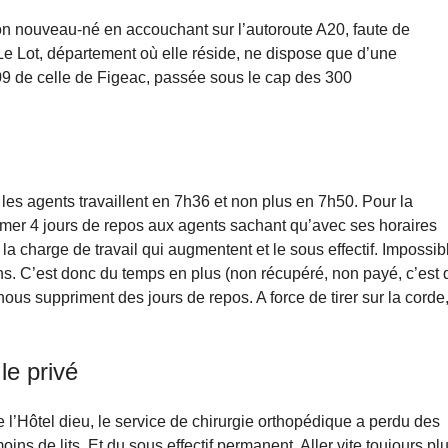
n nouveau-né en accouchant sur l’autoroute A20, faute de
 Le Lot, département où elle réside, ne dispose que d’une
009 de celle de Figeac, passée sous le cap des 300
 les agents travaillent en 7h36 et non plus en 7h50. Pour la
primer 4 jours de repos aux agents sachant qu’avec ses horaires
a charge de travail qui augmentent et le sous effectif. Impossib
ons. C’est donc du temps en plus (non récupéré, non payé, c’est 
nous suppriment des jours de repos. A force de tirer sur la corde
le privé
e l’Hôtel dieu, le service de chirurgie orthopédique a perdu des
oins de lits. Et du sous effectif permanent. Aller vite toujours pl