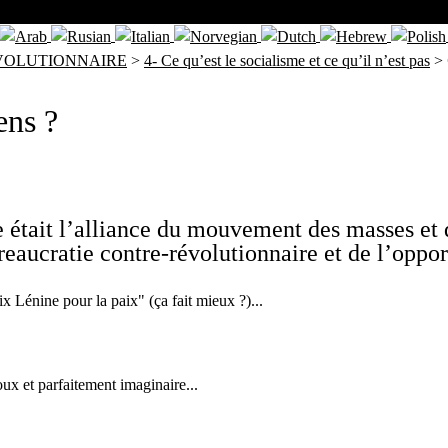
EVOLUTIONNAIRE
>
4- Ce qu’est le socialisme et ce qu’il n’est pas
>
ens ?
était l’alliance du mouvement des masses et d
bureaucratie contre-révolutionnaire et de l’oppo
x Lénine pour la paix" (ça fait mieux ?)...
ux et parfaitement imaginaire...