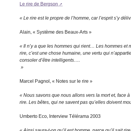
Le rire de Bergson
« Le rire est le propre de l’homme, car l’esprit s’y dél
Alain, « Système des Beaux-Arts »
« Il n’y a que les hommes qui rient… Les hommes et m
rire, c’est une chose humaine, une vertu qui n’appart
consoler d’être intelligents….
»
Marcel Pagnol, « Notes sur le rire »
« Nous savons que nous allons vers la mort et, face à 
rire. Les bêtes, qui ne savent pas qu’elles doivent mour
Umberto Eco, Interview Télérama 2003
« Ainsi saura-t-on qu’il est homme, parce qu’il sait rire