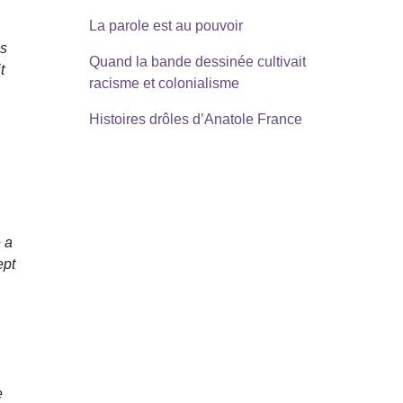
La parole est au pouvoir
es
Quand la bande dessinée cultivait
t
racisme et colonialisme
Histoires drôles d’Anatole France
e a
ept
e