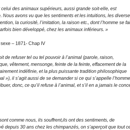
 celui des animaux supérieurs, aussi grande soit-elle, est
 Nous avons vu que les sentiments et les intuitions, les divers
ntion, la curiosité, l’imitation, la raison etc., dont l’homme se fai
parfois bien développé, chez les animaux inférieurs. »
au sexe – 1871- Chap IV
t de refuser tel ou tel pouvoir à l’animal (parole, raison,
hnique, vêtement, mensonge, feinte de la feinte, effacement de la
essairement indéfinie, et la plus puissante tradition philosophique
al »), il s’agit aussi de se demander si ce qui s’appelle l’homm
ibuer, donc, ce qu’il refuse à l’animal, et s’il en a jamais le conc
ont comme nous, ils souffrent,ils ont des sentiments, de
rvé depuis 30 ans chez les chimpanzés, on s’aperçoit que tout c