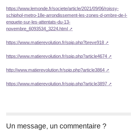
https://www.lemonde.fr/societe/article/2021/09/06/roissy-
schiphol-metro-18e-arrondissement-les-zones-d-ombre-de-l-
enquete-sur-les-attentats-du-13-
novembre_6093534_3224.html
https://www.matierevolution.fr/spip.php?breve918
https://www.matierevolution.fr/spip.php?article4674
http://www.matierevolution.fr/spip.php?article3864
https://www.matierevolution.fr/spip.php?article3897
Un message, un commentaire ?