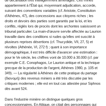
de décantation très intelligemment aménagés. Ces mines
appartiennent à l’État qui, moyennant adjudication, accorde,
suivant des conventions variables (cf. Aristote, Constitution
d’Athènes, 47), des concessions aux citoyens riches ; les
droits et devoirs des parties sont garantis par la loi, et les
conflits, réglés lors de procès dont les archontes saisissent un
tribunal particulier. La main-d’œuvre servile affectée au Laurion
travaille dans des conditions si rudes qu’elles ont suscité à
plusieurs reprises désertions (cf. Thucydide, VII, 27, 5) et
révoltes (Athénée, VI, 272 f) ; quant à son importance
démographique, il est très difficile d’avancer une estimation :
pour le Ve siècle, les chiffres vont de 10.000 à 30.000 (cf. par
exemple C.E. Conophagos, Le Laurion antique et la technique
grecque de la production de l’argent, Athènes 1980, p. 105 et
349). — La régularité à Athènes de cette pratique du partage
(διανομή) des revenus miniers a été très discutée par les
critiques modernes ; elle est en tout cas attestée pour Siphnos
dès avant 524.
Dans l’industrie minière on distingue quelques gros
concessionnaires. En Attique, on citait des personnages qui