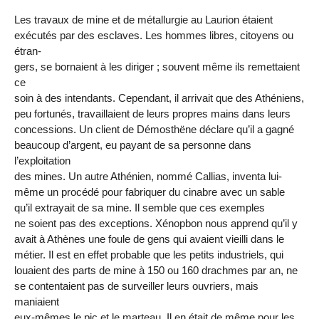
Les travaux de mine et de métallurgie au Laurion étaient
exécutés par des esclaves. Les hommes libres, citoyens ou
étran-
gers, se bornaient à les diriger ; souvent même ils remettaient
ce
soin à des intendants. Cependant, il arrivait que des Athéniens,
peu fortunés, travaillaient de leurs propres mains dans leurs
concessions. Un client de Démosthëne déclare qu’il a gagné
beaucoup d’argent, eu payant de sa personne dans
l’exploitation
des mines. Un autre Athénien, nommé Callias, inventa lui-
même un procédé pour fabriquer du cinabre avec un sable
qu’il extrayait de sa mine. Il semble que ces exemples
ne soient pas des exceptions. Xénopbon nous apprend qu’il y
avait à Athènes une foule de gens qui avaient vieilli dans le
métier. Il est en effet probable que les petits industriels, qui
louaient des parts de mine à 150 ou 160 drachmes par an, ne
se contentaient pas de surveiller leurs ouvriers, mais
maniaient
eux-mêmes le pic et le marteau. Il en était de même pour les