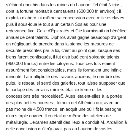
s’étaient enrichis dans les mines du Laurion. Tel était Nicias,
dont la fortune montait à cent talents (600.000 fr. environ) ; il
exploita d’abord lui-même sa concession avec mille esclaves,
puis il sous-loua le tout à un certain Sosias pour une
redevance fixe. Celle d’Épicratès et Cie fournissait un bénéfice
annuel de cent talents. Diphilos avait gagné beaucoup d’argent
en négligeant de prendre dans la sienne les mesures de
sécurité prescrites par la loi, c’est au point que, lorsque ses
biens furent confisqués, il fut distribué cent soixante talents
(960.000 francs) entre les citoyens. Tous ces lots étaient
assurément fort considérables, mais ils formaient une infinie
minorité. La multiplicité des travaux anciens, le nombre des
puits, le réseau si serré des galeries, tout laisse supposer que
le partage des terrains miniers était extrême et les
concessions très morcelées5. Aussi étaient-elles à la portée
des plus petites bourses ; témoin cet Athénien qui, avec un
patrimoine de 4.500 francs, en acquit une où il fit la besogne
d’un simple ouvrier. Il en était de même des ateliers de
métallurgie. L’examen attentif des lieux a conduit M. Ardaillon à
celle conclusion qu’il n’y avait pas au Laurion de vastes