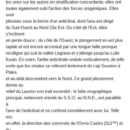
les unes sur les autres en stratification concordante, elles ont
toutes également subi l’action des forces orogéniques. Elles
sont
plissées sous la forme d’un anticlinal, dont l’axe est dirigé
du Sud-Ouest au Nord 15e Est. Du côté de l’Est, elles
s’inclinent
en pente douce ; du côté de l’Ouest, le plongement en est plus
rapide et est encore accentué par une longue faille presque
rectiligne qui suit la vallée Legrana et s’allonge jusqu’au Lulie
Kouki. En outre, l’arête anticlinale ondule verticalement, de telle
sorte que les strates se relèvent lentement du cap Sounion à
Plaka
et au delà descendent vers le Nord. Ce grand plissement
donne au
relief du Laurion son trait essentiel : le faîte orographique
principal, nettement orienté du S.S.O. au N.N.E., est parallèle
à
l’axe de l’anticlinal et se confond sensiblement avec lui. Telle
est,
en effet, la direction des sommets de l’Ovrio Castro (312™) et
du