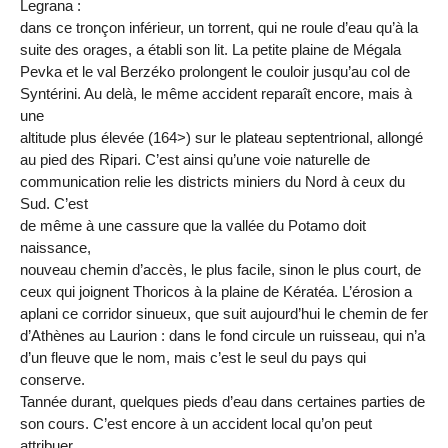
Legrana :
dans ce tronçon inférieur, un torrent, qui ne roule d’eau qu’à la
suite des orages, a établi son lit. La petite plaine de Mégala
Pevka et le val Berzéko prolongent le couloir jusqu’au col de
Syntérini. Au delà, le même accident reparaît encore, mais à
une
altitude plus élevée (164>) sur le plateau septentrional, allongé
au pied des Ripari. C’est ainsi qu’une voie naturelle de
communication relie les districts miniers du Nord à ceux du
Sud. C’est
de même à une cassure que la vallée du Potamo doit
naissance,
nouveau chemin d’accès, le plus facile, sinon le plus court, de
ceux qui joignent Thoricos à la plaine de Kératéa. L’érosion a
aplani ce corridor sinueux, que suit aujourd’hui le chemin de fer
d’Athènes au Laurion : dans le fond circule un ruisseau, qui n’a
d’un fleuve que le nom, mais c’est le seul du pays qui
conserve.
Tannée durant, quelques pieds d’eau dans certaines parties de
son cours. C’est encore à un accident local qu’on peut
attribuer