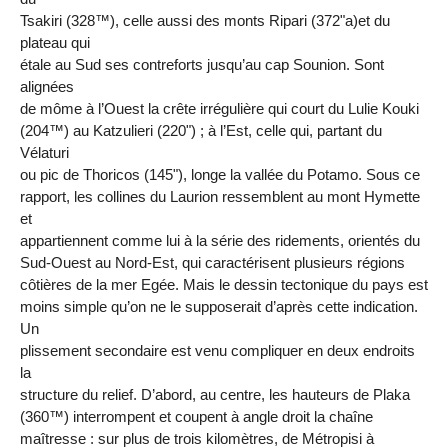
Tsakiri (328™), celle aussi des monts Ripari (372"a)et du
plateau qui
étale au Sud ses contreforts jusqu’au cap Sounion. Sont
alignées
de môme à l’Ouest la crête irrégulière qui court du Lulie Kouki
(204™) au Katzulieri (220") ; à l’Est, celle qui, partant du
Vélaturi
ou pic de Thoricos (145"), longe la vallée du Potamo. Sous ce
rapport, les collines du Laurion ressemblent au mont Hymette
et
appartiennent comme lui à la série des ridements, orientés du
Sud-Ouest au Nord-Est, qui caractérisent plusieurs régions
côtières de la mer Egée. Mais le dessin tectonique du pays est
moins simple qu’on ne le supposerait d’après cette indication.
Un
plissement secondaire est venu compliquer en deux endroits
la
structure du relief. D’abord, au centre, les hauteurs de Plaka
(360™) interrompent et coupent à angle droit la chaîne
maîtresse : sur plus de trois kilomètres, de Métropisi à