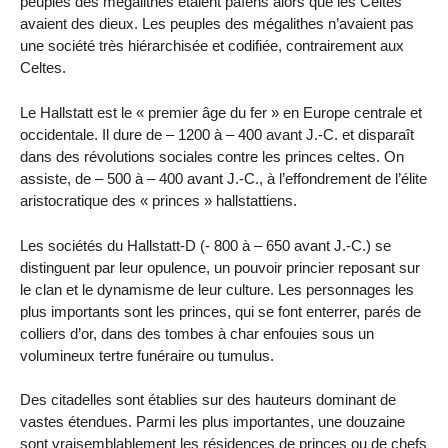
peuples des mégalithes étaient païens alors que les Celtes
avaient des dieux. Les peuples des mégalithes n’avaient pas
une société très hiérarchisée et codifiée, contrairement aux
Celtes.
Le Hallstatt est le « premier âge du fer » en Europe centrale et
occidentale. Il dure de – 1200 à – 400 avant J.-C. et disparaît
dans des révolutions sociales contre les princes celtes. On
assiste, de – 500 à – 400 avant J.-C., à l’effondrement de l’élite
aristocratique des « princes » hallstattiens.
Les sociétés du Hallstatt-D (- 800 à – 650 avant J.-C.) se
distinguent par leur opulence, un pouvoir princier reposant sur
le clan et le dynamisme de leur culture. Les personnages les
plus importants sont les princes, qui se font enterrer, parés de
colliers d’or, dans des tombes à char enfouies sous un
volumineux tertre funéraire ou tumulus.
Des citadelles sont établies sur des hauteurs dominant de
vastes étendues. Parmi les plus importantes, une douzaine
sont vraisemblablement les résidences de princes ou de chefs