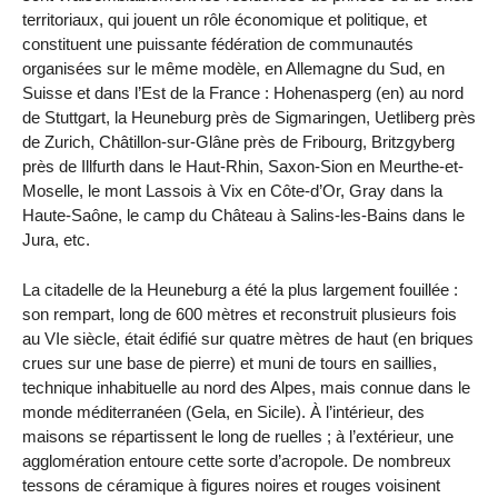
territoriaux, qui jouent un rôle économique et politique, et
constituent une puissante fédération de communautés
organisées sur le même modèle, en Allemagne du Sud, en
Suisse et dans l’Est de la France : Hohenasperg (en) au nord
de Stuttgart, la Heuneburg près de Sigmaringen, Uetliberg près
de Zurich, Châtillon-sur-Glâne près de Fribourg, Britzgyberg
près de Illfurth dans le Haut-Rhin, Saxon-Sion en Meurthe-et-
Moselle, le mont Lassois à Vix en Côte-d’Or, Gray dans la
Haute-Saône, le camp du Château à Salins-les-Bains dans le
Jura, etc.
La citadelle de la Heuneburg a été la plus largement fouillée :
son rempart, long de 600 mètres et reconstruit plusieurs fois
au VIe siècle, était édifié sur quatre mètres de haut (en briques
crues sur une base de pierre) et muni de tours en saillies,
technique inhabituelle au nord des Alpes, mais connue dans le
monde méditerranéen (Gela, en Sicile). À l’intérieur, des
maisons se répartissent le long de ruelles ; à l’extérieur, une
agglomération entoure cette sorte d’acropole. De nombreux
tessons de céramique à figures noires et rouges voisinent