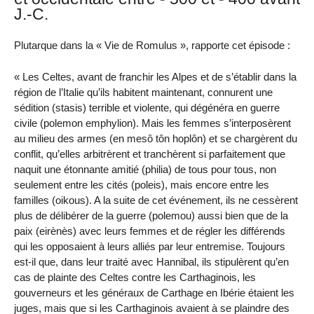
J.-C.
Plutarque dans la « Vie de Romulus », rapporte cet épisode :
« Les Celtes, avant de franchir les Alpes et de s’établir dans la
région de l’Italie qu’ils habitent maintenant, connurent une
sédition (stasis) terrible et violente, qui dégénéra en guerre
civile (polemon emphylion). Mais les femmes s’interposèrent
au milieu des armes (en mesô tôn hoplôn) et se chargèrent du
conflit, qu’elles arbitrèrent et tranchèrent si parfaitement que
naquit une étonnante amitié (philia) de tous pour tous, non
seulement entre les cités (poleis), mais encore entre les
familles (oikous). A la suite de cet événement, ils ne cessèrent
plus de délibérer de la guerre (polemou) aussi bien que de la
paix (eirènès) avec leurs femmes et de régler les différends
qui les opposaient à leurs alliés par leur entremise. Toujours
est-il que, dans leur traité avec Hannibal, ils stipulèrent qu’en
cas de plainte des Celtes contre les Carthaginois, les
gouverneurs et les généraux de Carthage en Ibérie étaient les
juges, mais que si les Carthaginois avaient à se plaindre des