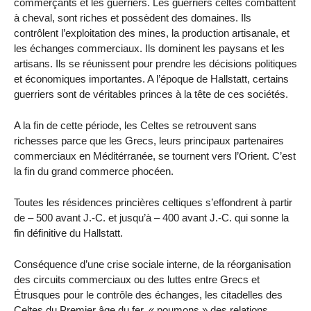
commerçants et les guerriers. Les guerriers celtes combattent
à cheval, sont riches et possèdent des domaines. Ils
contrôlent l’exploitation des mines, la production artisanale, et
les échanges commerciaux. Ils dominent les paysans et les
artisans. Ils se réunissent pour prendre les décisions politiques
et économiques importantes. A l’époque de Hallstatt, certains
guerriers sont de véritables princes à la tête de ces sociétés.
A la fin de cette période, les Celtes se retrouvent sans
richesses parce que les Grecs, leurs principaux partenaires
commerciaux en Méditérranée, se tournent vers l’Orient. C’est
la fin du grand commerce phocéen.
Toutes les résidences princières celtiques s’effondrent à partir
de – 500 avant J.-C. et jusqu’à – 400 avant J.-C. qui sonne la
fin définitive du Hallstatt.
Conséquence d’une crise sociale interne, de la réorganisation
des circuits commerciaux ou des luttes entre Grecs et
Étrusques pour le contrôle des échanges, les citadelles des
Celtes du Premier âge du fer, « poumons » des relations