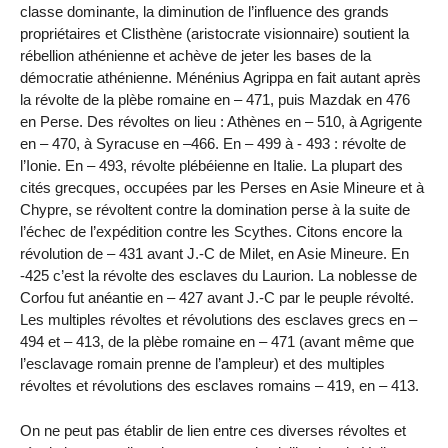
classe dominante, la diminution de l’influence des grands
propriétaires et Clisthène (aristocrate visionnaire) soutient la
rébellion athénienne et achève de jeter les bases de la
démocratie athénienne. Ménénius Agrippa en fait autant après
la révolte de la plèbe romaine en – 471, puis Mazdak en 476
en Perse. Des révoltes on lieu : Athènes en – 510, à Agrigente
en – 470, à Syracuse en –466. En – 499 à - 493 : révolte de
l’Ionie. En – 493, révolte plébéienne en Italie. La plupart des
cités grecques, occupées par les Perses en Asie Mineure et à
Chypre, se révoltent contre la domination perse à la suite de
l’échec de l’expédition contre les Scythes. Citons encore la
révolution de – 431 avant J.-C de Milet, en Asie Mineure. En
-425 c’est la révolte des esclaves du Laurion. La noblesse de
Corfou fut anéantie en – 427 avant J.-C par le peuple révolté.
Les multiples révoltes et révolutions des esclaves grecs en –
494 et – 413, de la plèbe romaine en – 471 (avant même que
l’esclavage romain prenne de l’ampleur) et des multiples
révoltes et révolutions des esclaves romains – 419, en – 413.
On ne peut pas établir de lien entre ces diverses révoltes et