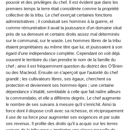
pouvoir et des privilèges du chef. Il est évident que dans les
premiers temps la terre était considérée comme la propriété
collective de la tribu. Le chef exerçait certaines fonctions
administratives ; il conduisait ses hommes à la guerre, et
comme rémunération il avait la jouissance d’un domaine situé
près de sa demeure et certains droits assez mal déterminés
sur le communal, sur le waste. Les hommes libres de la tribu
étaient propriétaires au même titre que lui, et jouissaient à son
égard d’une indépendance complète. Cependant on voit déjà
souvent le territoire du clan prendre le nom de la famille du
chef ; ainsi il est fréquemment question du district des O’Brien
ou des Macleod. Ensuite on s’aperçoit que l’autorité du chef
grandit ; les cultivateurs libres, ses égaux, cherchent sa
protection et deviennent ses hommes-liges ; une certaine
dépendance s’établit, semblable à celle que fait naître ailleurs
la commendatio, et elle a différens degrés. Le chef augmente
le nombre de ses suivans à mesure qu’il s’enrichit. Ainsi la
force dont il dispose croît avec sa richesse, et réciproquement
il use de sa force pour augmenter ses exigences et par suite
ses revenus. Il profite des droits qu’il a acquis sur les terres
vagues de la tribu pour y implanter une classe nouvelle de