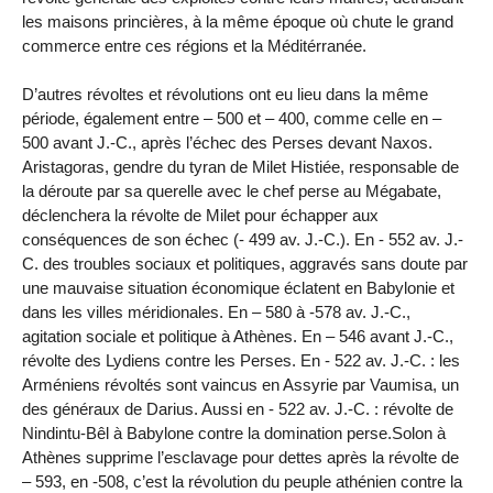
les maisons princières, à la même époque où chute le grand
commerce entre ces régions et la Méditérranée.
D’autres révoltes et révolutions ont eu lieu dans la même
période, également entre – 500 et – 400, comme celle en –
500 avant J.-C., après l’échec des Perses devant Naxos.
Aristagoras, gendre du tyran de Milet Histiée, responsable de
la déroute par sa querelle avec le chef perse au Mégabate,
déclenchera la révolte de Milet pour échapper aux
conséquences de son échec (- 499 av. J.-C.). En - 552 av. J.-
C. des troubles sociaux et politiques, aggravés sans doute par
une mauvaise situation économique éclatent en Babylonie et
dans les villes méridionales. En – 580 à -578 av. J.-C.,
agitation sociale et politique à Athènes. En – 546 avant J.-C.,
révolte des Lydiens contre les Perses. En - 522 av. J.-C. : les
Arméniens révoltés sont vaincus en Assyrie par Vaumisa, un
des généraux de Darius. Aussi en - 522 av. J.-C. : révolte de
Nindintu-Bêl à Babylone contre la domination perse.Solon à
Athènes supprime l’esclavage pour dettes après la révolte de
– 593, en -508, c’est la révolution du peuple athénien contre la