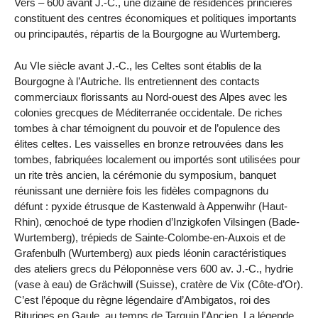
Vers – 600 avant J.-C., une dizaine de résidences princières
constituent des centres économiques et politiques importants
ou principautés, répartis de la Bourgogne au Wurtemberg.
Au VIe siècle avant J.-C., les Celtes sont établis de la
Bourgogne à l’Autriche. Ils entretiennent des contacts
commerciaux florissants au Nord-ouest des Alpes avec les
colonies grecques de Méditerranée occidentale. De riches
tombes à char témoignent du pouvoir et de l’opulence des
élites celtes. Les vaisselles en bronze retrouvées dans les
tombes, fabriquées localement ou importés sont utilisées pour
un rite très ancien, la cérémonie du symposium, banquet
réunissant une dernière fois les fidèles compagnons du
défunt : pyxide étrusque de Kastenwald à Appenwihr (Haut-
Rhin), œnochoé de type rhodien d’Inzigkofen Vilsingen (Bade-
Wurtemberg), trépieds de Sainte-Colombe-en-Auxois et de
Grafenbulh (Wurtemberg) aux pieds léonin caractéristiques
des ateliers grecs du Péloponnèse vers 600 av. J.-C., hydrie
(vase à eau) de Grächwill (Suisse), cratère de Vix (Côte-d’Or).
C’est l’époque du règne légendaire d’Ambigatos, roi des
Bituriges en Gaule, au temps de Tarquin l’Ancien. La légende