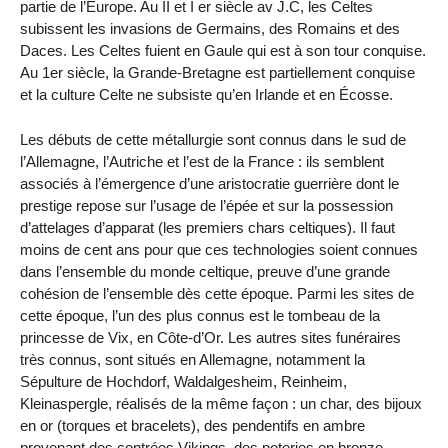
partie de l’Europe. Au II et I er siècle av J.C, les Celtes
subissent les invasions de Germains, des Romains et des
Daces. Les Celtes fuient en Gaule qui est à son tour conquise.
Au 1er siècle, la Grande-Bretagne est partiellement conquise
et la culture Celte ne subsiste qu’en Irlande et en Écosse.
Les débuts de cette métallurgie sont connus dans le sud de
l’Allemagne, l’Autriche et l’est de la France : ils semblent
associés à l’émergence d’une aristocratie guerrière dont le
prestige repose sur l’usage de l’épée et sur la possession
d’attelages d’apparat (les premiers chars celtiques). Il faut
moins de cent ans pour que ces technologies soient connues
dans l’ensemble du monde celtique, preuve d’une grande
cohésion de l’ensemble dès cette époque. Parmi les sites de
cette époque, l’un des plus connus est le tombeau de la
princesse de Vix, en Côte-d’Or. Les autres sites funéraires
très connus, sont situés en Allemagne, notamment la
Sépulture de Hochdorf, Waldalgesheim, Reinheim,
Kleinaspergle, réalisés de la même façon : un char, des bijoux
en or (torques et bracelets), des pendentifs en ambre
provenant des contrées Vikings, des poteries en bronze