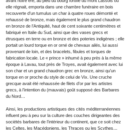
avant notre ère, au pied du bourg fortifié du mont Lassois où
elle régnait, emporta dans une chambre funéraire en bois
recouverte d’un tumulus un char à quatre roues démonté et
rehaussé de bronze, mais également le plus grand chaudron
en bronze de l’Antiquité, haut de cent soixante centimètres et
fabriqué en Italie du Sud, ainsi que des vases grecs et
étrusques en terre ou en bronze et des poteries indigènes ; elle
portait un lourd torque en or orné de chevaux ailés, lui aussi
provenant de loin, et des bracelets, fibules et torques de
fabrication locale. Le « prince » inhumé à peu près à la même
époque à Lavau, tout près de Troyes, avait également avec lui
son char et un grand chaudron grec en bronze, ainsi qu’un
torque en or proche du style de celui de Vix. Une cruche
grecque avait été rehaussée de filets d’or par les artistes
grecs, à l’intention du (mauvais) goût supposé des Barbares
du Nord…
Ainsi, les productions artistiques des cités méditerranéennes
influent peu à peu sur la culture des couches dirigeantes des
sociétés barbares de l’intérieur du continent, que ce soit chez
les Celtes, les Macédoniens, les Thraces ou les Scythes…