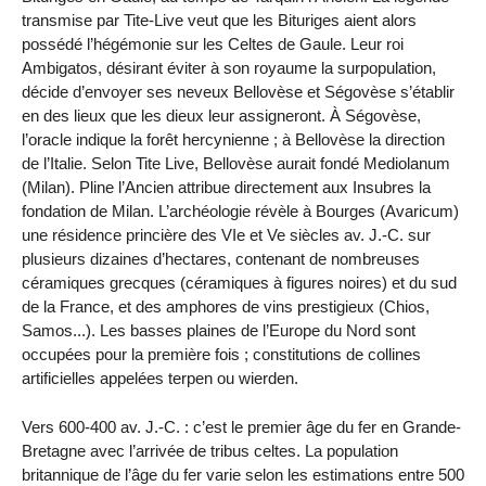
transmise par Tite-Live veut que les Bituriges aient alors
possédé l’hégémonie sur les Celtes de Gaule. Leur roi
Ambigatos, désirant éviter à son royaume la surpopulation,
décide d’envoyer ses neveux Bellovèse et Ségovèse s’établir
en des lieux que les dieux leur assigneront. À Ségovèse,
l’oracle indique la forêt hercynienne ; à Bellovèse la direction
de l’Italie. Selon Tite Live, Bellovèse aurait fondé Mediolanum
(Milan). Pline l’Ancien attribue directement aux Insubres la
fondation de Milan. L’archéologie révèle à Bourges (Avaricum)
une résidence princière des VIe et Ve siècles av. J.-C. sur
plusieurs dizaines d’hectares, contenant de nombreuses
céramiques grecques (céramiques à figures noires) et du sud
de la France, et des amphores de vins prestigieux (Chios,
Samos...). Les basses plaines de l’Europe du Nord sont
occupées pour la première fois ; constitutions de collines
artificielles appelées terpen ou wierden.
Vers 600-400 av. J.-C. : c’est le premier âge du fer en Grande-
Bretagne avec l’arrivée de tribus celtes. La population
britannique de l’âge du fer varie selon les estimations entre 500