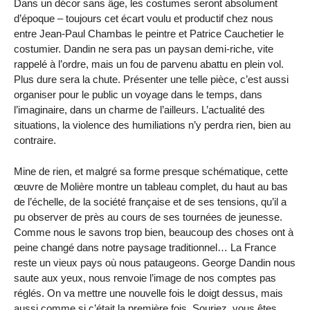
Dans un décor sans âge, les costumes seront absolument
d’époque – toujours cet écart voulu et productif chez nous
entre Jean-Paul Chambas le peintre et Patrice Cauchetier le
costumier. Dandin ne sera pas un paysan demi-riche, vite
rappelé à l’ordre, mais un fou de parvenu abattu en plein vol.
Plus dure sera la chute. Présenter une telle pièce, c’est aussi
organiser pour le public un voyage dans le temps, dans
l’imaginaire, dans un charme de l’ailleurs. L’actualité des
situations, la violence des humiliations n’y perdra rien, bien au
contraire.
Mine de rien, et malgré sa forme presque schématique, cette
œuvre de Molière montre un tableau complet, du haut au bas
de l’échelle, de la société française et de ses tensions, qu’il a
pu observer de près au cours de ses tournées de jeunesse.
Comme nous le savons trop bien, beaucoup des choses ont à
peine changé dans notre paysage traditionnel… La France
reste un vieux pays où nous pataugeons. George Dandin nous
saute aux yeux, nous renvoie l’image de nos comptes pas
réglés. On va mettre une nouvelle fois le doigt dessus, mais
aussi comme si c’était la première fois. Souriez, vous êtes