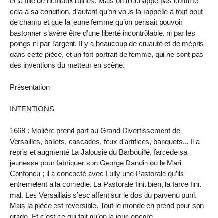
et la fille de nobliaux ruinés. Mais on n’échappe pas comme
cela à sa condition, d’autant qu’on vous la rappelle à tout bout
de champ et que la jeune femme qu’on pensait pouvoir
bastonner s’avère être d’une liberté incontrôlable, ni par les
poings ni par l’argent. Il y a beaucoup de cruauté et de mépris
dans cette pièce, et un fort portrait de femme, qui ne sont pas
des inventions du metteur en scène.
Présentation
INTENTIONS
1668 : Molière prend part au Grand Divertissement de
Versailles, ballets, cascades, feux d’artifices, banquets... Il a
repris et augmenté La Jalousie du Barbouillé, farcede sa
jeunesse pour fabriquer son George Dandin ou le Mari
Confondu ; il a concocté avec Lully une Pastorale qu’ils
entremêlent à la comédie. La Pastorale finit bien, la farce finit
mal. Les Versaillais s’esclaffent sur le dos du parvenu puni.
Mais la pièce est réversible. Tout le monde en prend pour son
grade. Et c’est ce qui fait qu’on la joue encore.