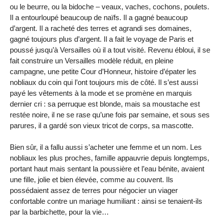
ou le beurre, ou la bidoche – veaux, vaches, cochons, poulets.
Il a entourloupé beaucoup de naïfs. Il a gagné beaucoup
d’argent. Il a racheté des terres et agrandi ses domaines,
gagné toujours plus d’argent. Il a fait le voyage de Paris et
poussé jusqu’à Versailles où il a tout visité. Revenu ébloui, il se
fait construire un Versailles modèle réduit, en pleine
campagne, une petite Cour d’Honneur, histoire d’épater les
nobliaux du coin qui l’ont toujours mis de côté. Il s’est aussi
payé les vêtements à la mode et se promène en marquis
dernier cri : sa perruque est blonde, mais sa moustache est
restée noire, il ne se rase qu’une fois par semaine, et sous ses
parures, il a gardé son vieux tricot de corps, sa mascotte.
Bien sûr, il a fallu aussi s’acheter une femme et un nom. Les
nobliaux les plus proches, famille appauvrie depuis longtemps,
portant haut mais sentant la poussière et l’eau bénite, avaient
une fille, jolie et bien élevée, comme au couvent. Ils
possédaient assez de terres pour négocier un viager
confortable contre un mariage humiliant : ainsi se tenaient-ils
par la barbichette, pour la vie…