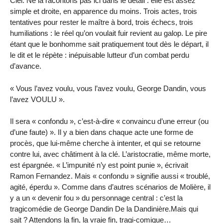
Ciel. Ne la racontons pas ici dans le détail : elle est assez
simple et droite, en apparence du moins. Trois actes, trois
tentatives pour rester le maître à bord, trois échecs, trois
humiliations : le réel qu’on voulait fuir revient au galop. Le pire
étant que le bonhomme sait pratiquement tout dès le départ, il
le dit et le répète : inépuisable lutteur d’un combat perdu
d’avance.
« Vous l’avez voulu, vous l’avez voulu, George Dandin, vous
l’avez VOULU ».
Il sera « confondu », c’est-à-dire « convaincu d’une erreur (ou
d’une faute) ». Il y a bien dans chaque acte une forme de
procès, que lui-même cherche à intenter, et qui se retourne
contre lui, avec châtiment à la clé. L’aristocratie, même morte,
est épargnée. « L’impunité n’y est point punie », écrivait
Ramon Fernandez. Mais « confondu » signifie aussi « troublé,
agité, éperdu ». Comme dans d’autres scénarios de Molière, il
y a un « devenir fou » du personnage central : c’est la
tragicomédie de George Dandin De la Dandinière.Mais qui
sait ? Attendons la fin, la vraie fin, tragi-comique…