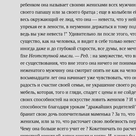
ребенком она называет своими женихами всех мужчин, 
своего папашу или за своего братца ; еще в колыбели ей
весь окружающий ее люд, что она — невеста, что у ней
упрекая ее в лености, в неумении держаться и тому под
ведь вы уже невеста !" Удивительно ли после этого, чт
существо, как на человека, и видит в себе только неве
иногда даже и до глубокой старости, все думы, все меч
fixe
Неотступной мысли. — Ред.
: на замужестве, что 
ее существования, что вне этого она ничего не понимае
неженатого мужчину она смотрит опять не как на челов
восьмнадцати лет она начинает уже чувствовать, что о
радость и счастие своей семьи, не украшение своего ро
мебель, которая, того и гляди, спадет с цены и не сойде
своих способностей на искусстве ловить женихов ? И т
способности благодаря урокам "дражайших родителей", 
бранит свою дочь попечительная маменька ? За то, что
женихам, или за то, что расточает свою любезность п
Чему она больше всего учит ее ? Кокетничать по расче
шерсткой кошачьей лапки кошачьи когти. И, какова бы 