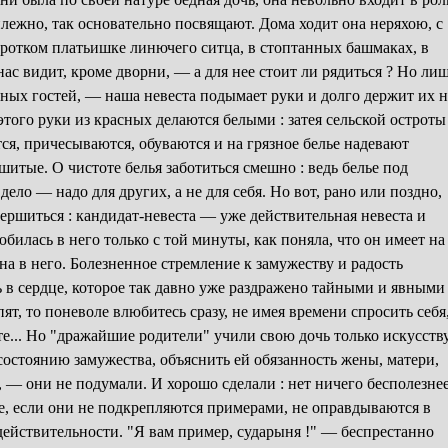
илежно, так основательно посвящают. Дома ходит она неряхою, с
оротком платьишке линючего ситца, в стоптанных башмаках, в
нас видит, кроме дворни, — а для нее стоит ли рядиться ? Но ли
ых гостей, — наша невеста подымает руки и долго держит их н
 этого руки из красных делаются белыми : затея сельской остроты
ся, причесываются, обуваются и на грязное белье надевают
шитые. О чистоте белья заботиться смешно : ведь белье под
дело — надо для других, а не для себя. Но вот, рано или поздно,
ершиться : кандидат-невеста — уже действительная невеста и
юбилась в него только с той минуты, как поняла, что он имеет на
на в него. Болезненное стремление к замужеству и радость
 в сердце, которое так давно уже раздражено тайными и явными
пят, то поневоле влюбитесь сразу, не имея времени спросить себя
те... Но "дражайшие родители" учили свою дочь только искусств
 состоянию замужества, объяснить ей обязанность жены, матери,
 — они не подумали. И хорошо сделали : нет ничего бесполезнее
ие, если они не подкрепляются примерами, не оправдываются в
ействительности. "Я вам пример, сударыня !" — беспрестанно