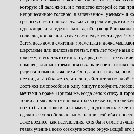
которую ей дала жизнь и в таинство которой ее так пр
непричесанною головою, в запачканном, узеньком и к
грязных, спустившихся чулках : в деревне ведь кто же 
вдоль дороги завиделся экипаж, обещающий неожиданн
головою, крича впопыхах : гости едут, гости едут ! От
Затем весь дом в смятении : маменька и дочка умывают
шерстяные или шелковые платья, пять лет тому назад с
платьем, и его никто не видит, а рядиться — известное 
наконец, тайные стремления и жаркие обеты готовы св
рядится только для жениха. Она давно его знала, но вл
нее виды. И ей кажется, что она действительно влюбле
достижения способны в одну минуту возбудить любовь
мечтами о браке. Притом же, когда дело к спеху и торо
точно ли вы любите или вам только кажется, что люби
во что бы ни стало выйти замуж ; подготовить же ее к
сделать ее способною к выполнению этой обязанности,
даже вреднее, как наставления, хотя бы и самые лучш
глазах ученика всею совокупностию окружающей его д