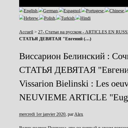
Accueil
>
27- Статьи на русском - ARTICLES EN RUS
СТАТЬЯ ДЕВЯТАЯ "Евгений (…)
Виссарион Белинский : Со
СТАТЬЯ ДЕВЯТАЯ "Евгений
Vissarion Bielinski : Les oe
NEUVIEME ARTICLE "Eugène
mercredi 1er janvier 2020
,
par
Alex
Велик подвиг Пушкина, что он первый в своем романе