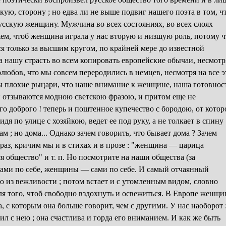
кую, сторону ; но едва ли не выше подвиг нашего поэта в том, ч
усскую женщину. Мужчина во всех состояниях, во всех слоях
ажем, чтоб женщина играла у нас вторую и низшую роль, потому ч
ся только за высшим кругом, по крайней мере до известной
на нашу страсть во всем копировать европейские обычаи, несмотр
любов, что мы совсем переродились в немцев, несмотря на все э
 мы плохие рыцари, что наше внимание к женщине, наша готовнос
ы и отзываются модною светскою фразою, и притом еще не
го доброго ! теперь и поштенное купечество с бородою, от котор
дя по улице с хозяйкою, ведет ее под руку, а не толкает в спину
ам ; но дома... Однако зачем говорить, что бывает дома ? Зачем
раз, кричим мы и в стихах и в прозе : "женщина — царица
 общество" и т. п. Но посмотрите на наши общества (за
сами по себе, женщины — сами по себе. И самый отчаянный
ю из вежливости ; потом встает и с утомленным видом, словно
ля того, чтоб свободно вздохнуть и освежиться. В Европе женщи
, с которым она больше говорит, чем с другими. У нас наоборот :
л с нею ; она счастлива и горда его вниманием. И как же быть