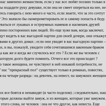
 нас заменено жеманством, если у нас все любят поэзию только в
ы подадите руку девушке, если она не смеет опереться на нее, не
ь говорить с нею много и часто, если знаете, что за это сочтут
 Это значило бы скомпрометировать ее и самому попасть в беду.
деваться от лукавых и остроумных намеков и насмешек друзей
нно посторонних вам людей. Но еще хуже вам, когда заключат,
удут видеть в вас выгодной партии для своей дочери, они откажу
с вами в других домах ; если они увидят в вас выгодную партию 
ки, и вы, пожалуй, увидите себя сочетавшимся законным браком
а как же и когда же случилось все это ? Если же вы человек с
которую долго будете помнить. Отчего все это происходит ?
то такое женщина, не чувствуют в ней никакой потребности, не
У нас "прекрасный пол" существует только в романах, повестях,
я на четыре разряда : на девочек, на невест, на замужних женщин
х все боятся и ненавидят (и часто поделом) ; следовательно, на
которые должны выйти замуж, и из женщин, которые уже замужем.
ого слова, не человек : она не что другое, как невеста. Еще