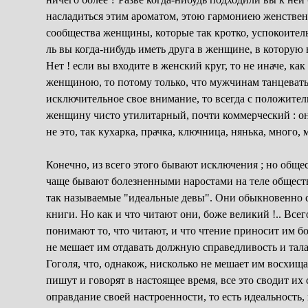
насладиться этим ароматом, этою гармониею женствен
сообщества женщины, которые так кротко, успокоител
ль вы когда-нибудь иметь друга в женщине, в которую
Нет ! если вы входите в женский круг, то не иначе, ка
женщиною, то потому только, что мужчинам танцеват
исключительное свое внимание, то всегда с положите
женщину чисто утилитарный, почти коммерческий : она
не это, так кухарка, прачка, ключница, нянька, много, 
Конечно, из всего этого бывают исключения ; но общес
чаще бывают болезненными наростами на теле общест
так называемые "идеальные девы". Они обыкновенно с
книги. Но как и что читают они, боже великий !.. Все
понимают то, что читают, и что чтение приносит им 
не мешает им отдавать должную справедливость и тала
Гоголя, что, однакож, нисколько не мешает им восхищат
пишут и говорят в настоящее время, все это сводит и
оправдание своей настроенности, то есть идеальность, в