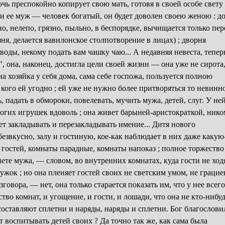
чь преспокойно копирует свою мать, готовя в своей особе свету
и ее муж — человек богатый, он будет доволен своею женою : д
сно, нелепо, грязно, пыльно, в беспорядке, вычищается только пер
ня, делается вавилонское столпотворение в лицах) ; дворня
а воды, некому подать вам чашку чаю... А недавняя невеста, тепер
", она, наконец, достигла цели своей жизни — она уже не сирота
а хозяйка у себя дома, сама себе госпожа, пользуется полною
я кого ей угодно ; ей уже не нужно более притворяться то невин
 падать в обмороки, повелевать, мучить мужа, детей, слуг. У не
орогих игрушек вдоволь ; она живет барыней-аристократкой, ник
ает закладывать и перезакладывать имение... Дитя нового
езвкусно, залу и гостиную, кое-как наблюдает в них даже какую
я гостей, комнаты парадные, комнаты напоказ ; полное торжество
нете мужа, — словом, во внутренних комнатах, куда гости не ходя
ружок ; но она пленяет гостей своих не светским умом, не граци
говора, — нет, она только старается показать им, что у нее всег
ство комнат, и угощение, и гости, и лошади, что она не кто-нибуд
 составляют сплетни и наряды, наряды и сплетни. Бог благослови
ет воспитывать детей своих ? Да точно так же, как сама была