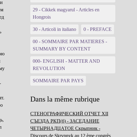
 и
ом
29 - Cikkek magyarul - Articles en
ед
Hongrois
30 - Articoli in italiano
0 - PREFACE
ь
,
00 - SOMMAIRE PAR MATIERES -
SUMMARY BY CONTENT
ною
й
000- ENGLISH - MATTER AND
ому
REVOLUTION
SOMMAIRE PAR PAYS
-
т.
Dans la même rubrique
ею
о
СТЕНОГРАФИЧЕСКИЙ ОТЧЕТ XII
ь,
СЪЕЗДА РКП(б) - ЗАСЕДАНИЕ
л
ЧЕТЫРНАДЦАТОЕ Скрыпник -
Discours de Skrypnyk au 12 ème congrès