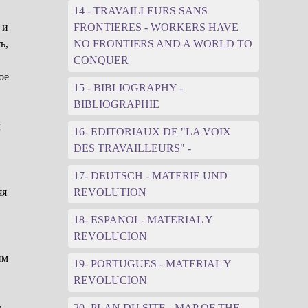
14 - TRAVAILLEURS SANS
 и
FRONTIERES - WORKERS HAVE
ь,
NO FRONTIERS AND A WORLD TO
CONQUER
ое
15 - BIBLIOGRAPHY -
BIBLIOGRAPHIE
л
16- EDITORIAUX DE "LA VOIX
DES TRAVAILLEURS" -
17- DEUTSCH - MATERIE UND
яя
REVOLUTION
18- ESPANOL- MATERIAL Y
REVOLUCION
им
19- PORTUGUES - MATERIAL Y
REVOLUCION
ь,
20- PLAN DU SITE - MAP OF THE