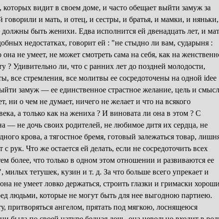
которых видит в своем доме, и часто обещает выйти замуж за
 говорили и мать, и отец, и сестры, и братья, и мамки, и няньки,
 должны быть женихи. Едва исполнится ей двенадцать лет, и мат
обных недостатках, говорит ей : "не стыдно ли вам, сударыня :
о она не умеет, не может смотреть сама на себя, как на женственн
сту ? Удивительно ли, что с ранних лет до поздней молодости,
ты, все стремления, все молитвы ее сосредоточены на одной idee
выйти замуж — ее единственное страстное желание, цель и смыс
т, ни о чем не думает, ничего не желает и что на всякого
ека, а только как на жениха ? И виновата ли она в этом ? С
на — не дочь своих родителей, не любимое дитя их сердца, не
дного крова, а тягостное бремя, готовый залежаться товар, лишн
т с рук. Что же остается ей делать, если не сосредоточить всех
ем более, что только в одном этом отношении и развиваются ее
милых тетушек, кузин и т. д. За что больше всего упрекает и
 она не умеет ловко держаться, строить глазки и гримаски хорош
еред людьми, которые не могут быть для нее выгодною партиею.
ту, притворяться ангелом, прятать под мягкою, лоснящеюся
ни была по своей натуре бедная дочь, она невольно входит в рол