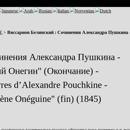
SE
>
Виссарион Белинский : Сочинения Александра Пушкина 
чинения Александра Пушкина -
 Онегин" (Окончание) -
uvres d’Alexandre Pouchkine -
 Onéguine" (fin) (1845)
 поэтически воспроизвел русское общество того времени и в ли