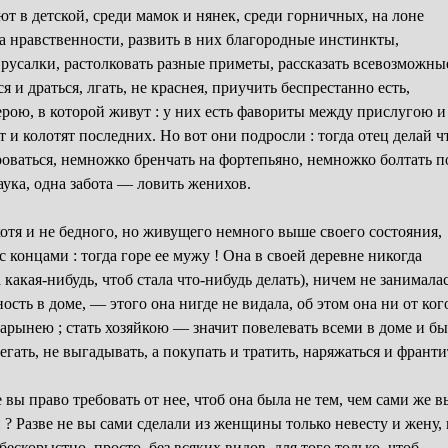
т в детской, среди мамок и нянек, среди горничных, на лоне
а нравственности, развить в них благородные инстинкты,
 русалки, растолковать разные приметы, рассказать всевозможны
 и драться, лгать, не краснея, приучить беспрестанно есть,
ерою, в которой живут : у них есть фавориты между прислугою и
и колотят последних. Но вот они подросли : тогда отец делай ч
роваться, немножко бренчать на фортепьяно, немножко болтать п
аука, одна забота — ловить женихов.
хотя и не бедного, но живущего немного выше своего состояния,
концами : тогда горе ее мужу ! Она в своей деревне никогда
какая-нибудь, чтоб стала что-нибудь делать), ничем не занималас
тность в доме, — этого она нигде не видала, об этом она ни от ког
барынею ; стать хозяйкою — значит повелевать всеми в доме и бы
ать, не выгадывать, а покупать и тратить, наряжаться и франти
 вы право требовать от нее, чтоб она была не тем, чем сами же в
 ? Разве не вы сами сделали из женщины только невесту и жену, 
бескорыстно, просто, без всяких видов, для того только, чтоб