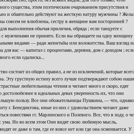
ного существа, этим поэтическим очарованием присутствия и
ьно и обаятельно действуют на жесткую натуру мужчины ? Жела
 вы совсем не влюблены, сестру в женщине вам посторонней ?
к для выполнения обычая приличия, обряда ; если танцуете с
ь с мужчинами не принято. Если вы обращаете на одну женщину
льными видами — ради женитьбы или волокитства. Ваш взгляд н
 для вас — капитал с процентами, деревня, дом с доходом ; есл
много если одалиска...
тво состоит из общих правил, а не из исключений, которые всег
ва. Эту грустную истину всего лучше подтверждают собою наш
трастные любительницы чтения и читают много и скоро, едят
го достолюбезнее в идеальных девах уверенность их, что они
большую пользу. Все они обожательницы Пушкина, — что, однако
нту г. Бенедиктова, иные из них с удовольствием читают даже
ься повестями гг. Марлинского и Полевого. Все, что в ходу, о ч
х с ума. Но во всем этом Они видят свою любимую мысль,
идят ее даже и там, где ее вовсе нет или где она осмеивается. У