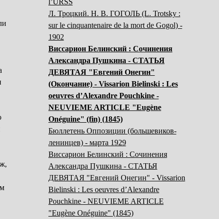
l’URSS
Л. Троцкий. Н. В. ГОГОЛЬ (L. Trotsky :
ли
sur le cinquantenaire de la mort de Gogol) -
1902
Виссарион Белинский : Сочинения
Александра Пушкина - СТАТЬЯ
а
ДЕВЯТАЯ "Евгений Онегин"
и
(Окончание) - Vissarion Bielinski : Les
oeuvres d’Alexandre Pouchkine -
NEUVIEME ARTICLE "Eugène
о
Onéguine" (fin) (1845)
и
Бюллетень Оппозиции (большевиков-
ленинцев) - марта 1929
Виссарион Белинский : Сочинения
ж,
Александра Пушкина - СТАТЬЯ
ДЕВЯТАЯ "Евгений Онегин" - Vissarion
ем
Bielinski : Les oeuvres d’Alexandre
Pouchkine - NEUVIEME ARTICLE
"Eugène Onéguine" (1845)