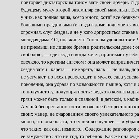
повторяет диктаторским тоном мать своей дочери. И до
будущему мужу второй экземпляр своей маменьки. Есл
у них, как полная чаша, всего много, хотя" все безвку
большими праздниками (и тогда в доме подымается воз
огромная, слуг бездна, а не у кого допроситься стакан
молодая дама ? О, она живет в "полном удовольствии !
не приемыш, не лишнее бремя в родительском доме : он
свободою, — едет куда и когда хочет, принимает у себ
овечкою, то кротким ангелом ; она может капризничать,
бездна затей : карета — не карета, шаль — не шаль, д
не уступает, но всех превосходит, и муж ее едва успев
поколения, она убрала по возможности пышно, хотя и б
то получистоту, полуопрятность : ведь это комнаты дл
грязи может быть только в спальной, в детской, в каби
А у ней беспрестанно гости, возле нее беспрестанно к
своих манер, не очарованием своего увлекательного раз
много, что она богата, что у ней все лучшее — и убран
что таких, как она, немного... Содержание разговоров
ее замужество : что ни год, то ребенок. Как же она буд