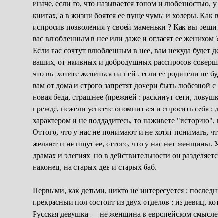
иначе, если то, что называется тоном и любезностью, у
книгах, а в жизни боятся ее пуще чумы и холеры. Как в
испросив позволения у своей маменьки ? Как вы решитес
вас влюбленным в нее или даже и огласят ее женихом ?
Если вас сочтут влюбленным в нее, вам некуда будет 
ваших, от наивных и добродушных расспросов соверше
что вы хотите жениться на ней : если ее родители не б
вам от дома и строго запретят дочери быть любезной 
новая беда, страшнее (прежней : раскинут сети, ловуш
прежде, нежели успеете опомниться и спросить себя : д
характером и не поддадитесь, то наживете "историю", 
Оттого, что у нас не понимают и не хотят понимать, ч
желают и не ищут ее, оттого, что у нас нет женщины. 
драмах и элегиях, но в действительности он разделяетс
наконец, на старых дев и старых баб.
Первыми, как детьми, никто не интересуется ; последни
прекрасный пол состоит из двух отделов : из девиц, 
Русская девушка — не женщина в европейском смысле эт