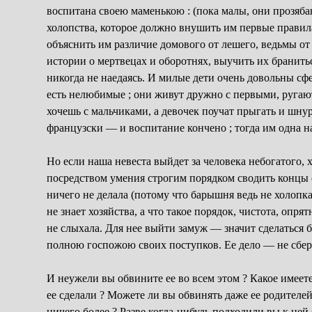
воспитана своею маменькою : (пока малы, они прозябаю
холопства, которое должно внушить им первые правил
объяснить им различие домового от лешего, ведьмы от
истории о мертвецах и оборотнях, выучить их браниться
никогда не наедаясь. И милые дети очень довольны сф
есть нелюбимые ; они живут дружно с первыми, ругают 
хочешь с мальчиками, а девочек поучат прыгать и шну
французски — и воспитание кончено ; тогда им одна н
Но если наша невеста выйдет за человека небогатого, 
посредством умения строгим порядком сводить концы с 
ничего не делала (потому что барышня ведь не холопка 
не знает хозяйства, а что такое порядок, чистота, опря
не слыхала. Для нее выйти замуж — значит сделаться 
полною госпожою своих поступков. Ее дело — не сберег
И неужели вы обвините ее во всем этом ? Какое имеете
ее сделали ? Можете ли вы обвинять даже ее родителей
ничего более ? Разве когда-нибудь подходили вы к ней 