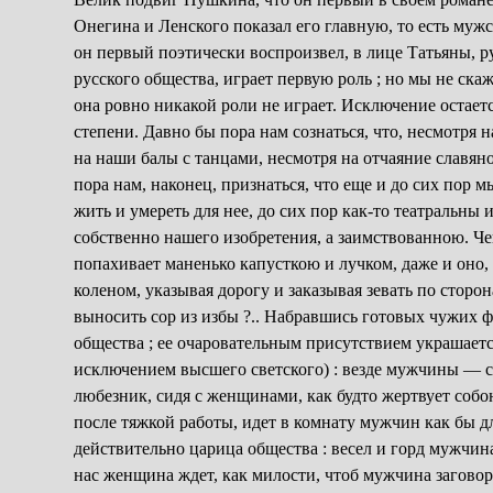
Онегина и Ленского показал его главную, то есть мужс
он первый поэтически воспроизвел, в лице Татьяны, р
русского общества, играет первую роль ; но мы не ск
она ровно никакой роли не играет. Исключение остает
степени. Давно бы пора нам сознаться, что, несмотря 
на наши балы с танцами, несмотря на отчаяние славяно
пора нам, наконец, признаться, что еще и до сих пор
жить и умереть для нее, до сих пор как-то театральн
собственно нашего изобретения, а заимствованною. Че
попахивает маненько капусткою и лучком, даже и оно, и
коленом, указывая дорогу и заказывая зевать по сторон
выносить сор из избы ?.. Набравшись готовых чужих ф
общества ; ее очаровательным присутствием украшается
исключением высшего светского) : везде мужчины — 
любезник, сидя с женщинами, как будто жертвует собо
после тяжкой работы, идет в комнату мужчин как бы д
действительно царица общества : весел и горд мужчина
нас женщина ждет, как милости, чтоб мужчина заговори