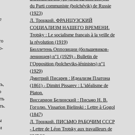
du Parti communiste (bolchévik) de Russie
(1923)
е
Л. Троцкий. ФРАНЦУЗСКИЙ
СОЦИАЛИЗМ НАШЕГО ВРЕМЕНИ.
Trotsky : Le socialisme français à la veille de
то
la révolution (1919)
о-
Бюллетень Оппозиции (большевиков-
ленинцев) n°1 (1929) - Bulletin de
l’Opposition (bolcheviks-léninistes) n°1
(1929)
Дмитрий Писарев : Идеализм Платона
ь,
(1861) - Dimitri Pissarev : L’idéalisme de
о
Platon.
ть
Bиссарион Белинский : Письмо Н. В.
ть.
Гоголю. Vissarion Bielinski : Lettre à Gogol
(1847)
ы
Л. Троцкий. ПИСЬМО РАБОЧИМ СССР
и
- Lettre de Léon Trotsky aux travailleurs de