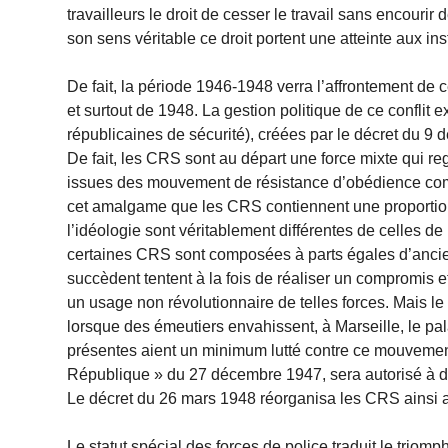
travailleurs le droit de cesser le travail sans encouri
son sens véritable ce droit portent une atteinte aux inst
De fait, la période 1946-1948 verra l’affrontement de 
et surtout de 1948. La gestion politique de ce confli
républicaines de sécurité), créées par le décret du 9
De fait, les CRS sont au départ une force mixte qu
issues des mouvement de résistance d’obédience commu
cet amalgame que les CRS contiennent une proportion 
l’idéologie sont véritablement différentes de celles d
certaines CRS sont composées à parts égales d’anci
succèdent tentent à la fois de réaliser un compromis e
un usage non révolutionnaire de telles forces. Mais le c
lorsque des émeutiers envahissent, à Marseille, le pal
présentes aient un minimum lutté contre ce mouvemen
République » du 27 décembre 1947, sera autorisé à 
Le décret du 26 mars 1948 réorganisa les CRS ainsi
Le statut spécial des forces de police traduit le trio