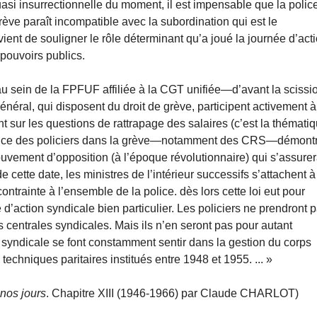
uasi insurrectionnelle du moment, il est impensable que la polic
 grève paraît incompatible avec la subordination qui est le
nvient de souligner le rôle déterminant qu’a joué la journée d’act
 pouvoirs publics.
 au sein de la FPFUF affiliée à la CGT unifiée—d’avant la scissi
énéral, qui disposent du droit de grève, participent activement à
t sur les questions de rattrapage des salaires (c’est la thémati
résence des policiers dans la grève—notamment des CRS—démont
uvement d’opposition (à l’époque révolutionnaire) qui s’assurer
de cette date, les ministres de l’intérieur successifs s’attachent à
ontrainte à l’ensemble de la police. dès lors cette loi eut pour
’action syndicale bien particulier. Les policiers ne prendront 
 centrales syndicales. Mais ils n’en seront pas pour autant
 syndicale se font constamment sentir dans la gestion du corps
techniques paritaires institués entre 1948 et 1955. ... »
 nos jours
. Chapitre XIII (1946-1966) par Claude CHARLOT)