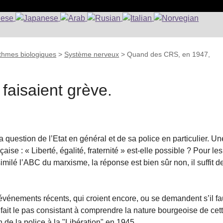
ythmes biologiques
>
Système nerveux
>
Quand des CRS, en 1947,
aisaient grève.
a question de l’Etat en général et de sa police en particulier. Un
ise : « Liberté, égalité, fraternité » est-elle possible ? Pour les
milé l’ABC du marxisme, la réponse est bien sûr non, il suffit d
x événements récents, qui croient encore, ou se demandent s’il fa
 fait le pas consistant à comprendre la nature bourgeoise de cet
 de la police à la "Libération" en 1945.