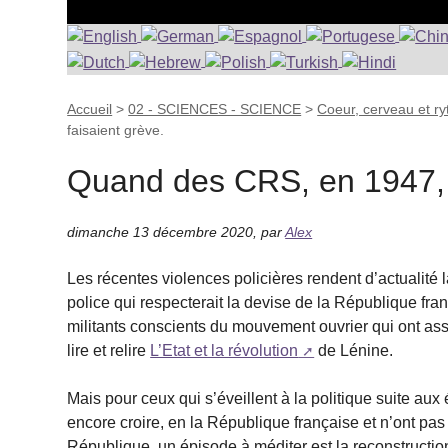
Accueil
>
02 - SCIENCES - SCIENCE
>
Coeur, cerveau et r
faisaient grève.
Quand des CRS, en 1947, f
dimanche 13 décembre 2020
,
par
Alex
Les récentes violences policières rendent d’actualité l
police qui respecterait la devise de la République frança
militants conscients du mouvement ouvrier qui ont assi
lire et relire
L’Etat et la révolution
de Lénine.
Mais pour ceux qui s’éveillent à la politique suite au
encore croire, en la République française et n’ont pas
République, un épisode à méditer est la reconstruction