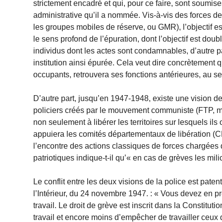
strictement encadré et qui, pour ce faire, sont soumis
administrative qu’il a nommée. Vis-à-vis des forces d
les groupes mobiles de réserve, ou GMR), l’objectif est
le sens profond de l’épuration, dont l’objectif est doubl
individus dont les actes sont condamnables, d’autre par
institution ainsi épurée. Cela veut dire concrètement 
occupants, retrouvera ses fonctions antérieures, au s
D’autre part, jusqu’en 1947-1948, existe une vision de
policiers créés par le mouvement communiste (FTP, mil
non seulement à libérer les territoires sur lesquels ils
appuiera les comités départementaux de libération (CDL
l’encontre des actions classiques de forces chargées du 
patriotiques indique-t-il qu’« en cas de grèves les mili
Le conflit entre les deux visions de la police est patent
l’Intérieur, du 24 novembre 1947. : « Vous devez en pre
travail. Le droit de grève est inscrit dans la Constitutio
travail et encore moins d’empêcher de travailler ceux q