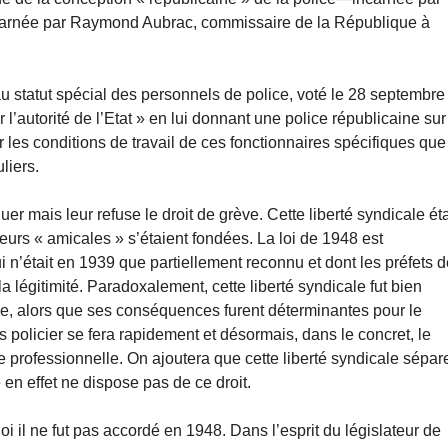
ncarnée par Raymond Aubrac, commissaire de la République à
au statut spécial des personnels de police, voté le 28 septembre
r l’autorité de l’Etat » en lui donnant une police républicaine sur
xer les conditions de travail de ces fonctionnaires spécifiques que
liers.
uer mais leur refuse le droit de grève. Cette liberté syndicale éta
eurs « amicales » s’étaient fondées. La loi de 1948 est
 n’était en 1939 que partiellement reconnu et dont les préfets 
la légitimité. Paradoxalement, cette liberté syndicale fut bien
ève, alors que ses conséquences furent déterminantes pour le
ps policier se fera rapidement et désormais, dans le concret, le
vie professionnelle. On ajoutera que cette liberté syndicale sépar
 en effet ne dispose pas de ce droit.
i il ne fut pas accordé en 1948. Dans l’esprit du législateur de