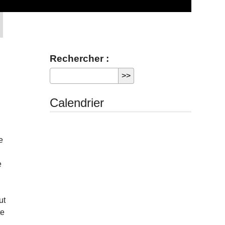
Rechercher :
Calendrier
e
e
ut
te