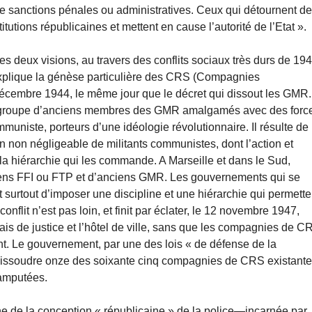
r de sanctions pénales ou administratives. Ceux qui détournent d
itutions républicaines et mettent en cause l’autorité de l’Etat ».
ces deux visions, au travers des conflits sociaux très durs de 19
t explique la génèse particulière des CRS (Compagnies
 décembre 1944, le même jour que le décret qui dissout les GMR.
i regroupe d’anciens membres des GMR amalgamés avec des forc
niste, porteurs d’une idéologie révolutionnaire. Il résulte de
non négligeable de militants communistes, dont l’action et
e la hiérarchie qui les commande. A Marseille et dans le Sud,
ens FFI ou FTP et d’anciens GMR. Les gouvernements qui se
t surtout d’imposer une discipline et une hiérarchie qui permette
onflit n’est pas loin, et finit par éclater, le 12 novembre 1947,
ais de justice et l’hôtel de ville, sans que les compagnies de C
t. Le gouvernement, par une des lois « de défense de la
dissoudre onze des soixante cinq compagnies de CRS existante
 amputées.
mphe de la conception « républicaine » de la police—incarnée par