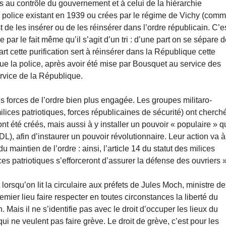
es au contrôle du gouvernement et à celui de la hiérarchie
e police existant en 1939 ou crées par le régime de Vichy (com
 de les insérer ou de les réinsérer dans l’ordre républicain. C’e
e par le fait même qu’il s’agit d’un tri : d’une part on se sépare 
t cette purification sert à réinsérer dans la République cette
que la police, après avoir été mise par Bousquet au service des
ervice de la République.
s forces de l’ordre bien plus engagée. Les groupes militaro-
ices patriotiques, forces républicaines de sécurité) ont cherch
 ont été créés, mais aussi à y installer un pouvoir « populaire » q
), afin d’instaurer un pouvoir révolutionnaire. Leur action va à
maintien de l’ordre : ainsi, l’article 14 du statut des milices
ces patriotiques s’efforceront d’assurer la défense des ouvriers »
 lorsqu’on lit la circulaire aux préfets de Jules Moch, ministre de
mier lieu faire respecter en toutes circonstances la liberté du
n. Mais il ne s’identifie pas avec le droit d’occuper les lieux du
ui ne veulent pas faire grève. Le droit de grève, c’est pour les