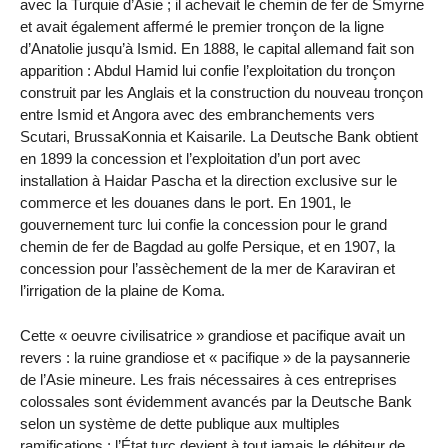
avec la Turquie d’Asie ; il achevait le chemin de fer de Smyrne
et avait également affermé le premier tronçon de la ligne
d’Anatolie jusqu’à Ismid. En 1888, le capital allemand fait son
apparition : Abdul Hamid lui confie l’exploitation du tronçon
construit par les Anglais et la construction du nouveau tronçon
entre Ismid et Angora avec des embranchements vers
Scutari, BrussaKonnia et Kaisarile. La Deutsche Bank obtient
en 1899 la concession et l’exploitation d’un port avec
installation à Haidar Pascha et la direction exclusive sur le
commerce et les douanes dans le port. En 1901, le
gouvernement turc lui confie la concession pour le grand
chemin de fer de Bagdad au golfe Persique, et en 1907, la
concession pour l’assèchement de la mer de Karaviran et
l’irrigation de la plaine de Koma.
Cette « oeuvre civilisatrice » grandiose et pacifique avait un
revers : la ruine grandiose et « pacifique » de la paysannerie
de l’Asie mineure. Les frais nécessaires à ces entreprises
colossales sont évidemment avancés par la Deutsche Bank
selon un système de dette publique aux multiples
ramifications ; l’État turc devient à tout jamais le débiteur de