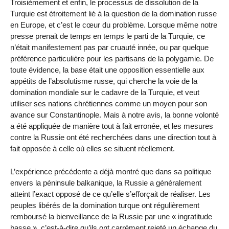
Troisièmement et enfin, le processus de dissolution de la
Turquie est étroitement lié à la question de la domination russe
en Europe, et c’est le cœur du problème. Lorsque même notre
presse prenait de temps en temps le parti de la Turquie, ce
n’était manifestement pas par cruauté innée, ou par quelque
préférence particulière pour les partisans de la polygamie. De
toute évidence, la base était une opposition essentielle aux
appétits de l’absolutisme russe, qui cherche la voie de la
domination mondiale sur le cadavre de la Turquie, et veut
utiliser ses nations chrétiennes comme un moyen pour son
avance sur Constantinople. Mais à notre avis, la bonne volonté
a été appliquée de manière tout à fait erronée, et les mesures
contre la Russie ont été recherchées dans une direction tout à
fait opposée à celle où elles se situent réellement.
L’expérience précédente a déjà montré que dans sa politique
envers la péninsule balkanique, la Russie a généralement
atteint l’exact opposé de ce qu’elle s’efforçait de réaliser. Les
peuples libérés de la domination turque ont régulièrement
remboursé la bienveillance de la Russie par une « ingratitude
basse », c’est-à-dire qu’ils ont carrément rejeté un échange du