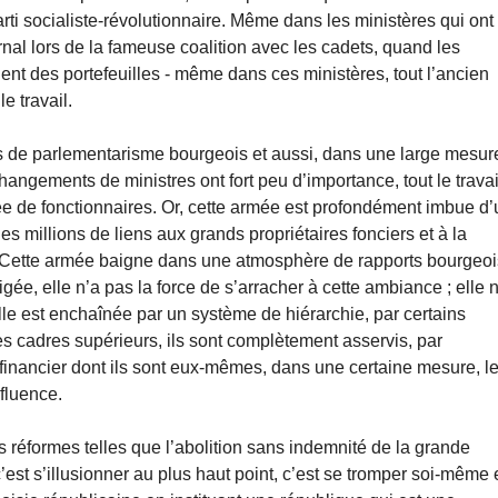
ti socialiste-révolutionnaire. Même dans les ministères qui ont
urnal lors de la fameuse coalition avec les cadets, quand les
ent des portefeuilles - même dans ces ministères, tout l’ancien
e travail.
ys de parlementarisme bourgeois et aussi, dans une large mesur
angements de ministres ont fort peu d’importance, tout le travai
ée de fonctionnaires. Or, cette armée est profondément imbue d’
es millions de liens aux grands propriétaires fonciers et à la
. Cette armée baigne dans une atmosphère de rapports bourgeoi
figée, elle n’a pas la force de s’arracher à cette ambiance ; elle 
Elle est enchaînée par un système de hiérarchie, par certains
ses cadres supérieurs, ils sont complètement asservis, par
 financier dont ils sont eux-mêmes, dans une certaine mesure, l
nfluence.
es réformes telles que l’abolition sans indemnité de la grande
’est s’illusionner au plus haut point, c’est se tromper soi-même 