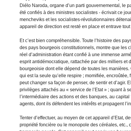
Diélo Naroda, organe d’un parti gouvernemental, le par
été confiés à des ministres socialistes - écrivait ce jo
mencheviks et les socialistes-révolutionnaires détenai
appareil de direction est resté en place et entrave tout l
Et c’est bien compréhensible. Toute l’histoire des pa
des pays bourgeois constitutionnels, montre que les ch
réel d’administration étant confié à une immense arm
esprit antidémocratique, rattachée par des milliers et d
bourgeoisie dont elle dépend de toutes les manières
qui est la seule qu’elle respire ; momifiée, encroûtée, 
peut changer sa façon de penser, de sentir et d’agir. 
privilèges attachés au « service de l’Etat » ; quant à 
l’intermédiaire des actions et des banques, au capital
agents, dont ils défendent les intérêts et propagent l’i
Tenter d’effectuer, au moyen de cet appareil d’Etat, d
propriété foncière ou le monopole des céréales, etc., c