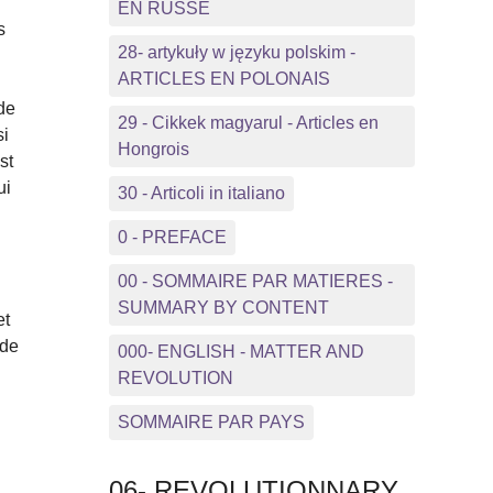
EN RUSSE
s
28- artykuły w języku polskim -
ARTICLES EN POLONAIS
s
de
29 - Cikkek magyarul - Articles en
si
Hongrois
st
ui
30 - Articoli in italiano
0 - PREFACE
00 - SOMMAIRE PAR MATIERES -
SUMMARY BY CONTENT
et
 de
000- ENGLISH - MATTER AND
REVOLUTION
SOMMAIRE PAR PAYS
06- REVOLUTIONNARY