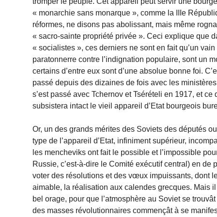
tromper le peuple. Cet appareil peut servir une bourge
« monarchie sans monarque », comme la IIIe Républiq
réformes, ne disons pas abolissant, mais même rognant o
« sacro-sainte propriété privée ». Ceci explique que d
« socialistes », ces derniers ne sont en fait qu’un v
paratonnerre contre l’indignation populaire, sont un
certains d’entre eux sont d’une absolue bonne foi. C’e
passé depuis des dizaines de fois avec les ministères à
s’est passé avec Tchernov et Tsérételi en 1917, et ce
subsistera intact le vieil appareil d’Etat bourgeois bur
Or, un des grands mérites des Soviets des députés ouv
type de l’appareil d’Etat, infiniment supérieur, incom
les mencheviks ont fait le possible et l’impossible pou
Russie, c’est-à-dire le Comité exécutif central) en de
voter des résolutions et des vœux impuissants, dont le 
aimable, la réalisation aux calendes grecques. Mais il 
bel orage, pour que l’atmosphère au Soviet se trouvât 
des masses révolutionnaires commençât à se manifest