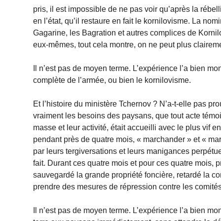
pris, il est impossible de ne pas voir qu’après la réb
en l’état, qu’il restaure en fait le kornilovisme. La no
Gagarine, les Bagration et autres complices de Kornilo
eux-mêmes, tout cela montre, on ne peut plus clairemen
Il n’est pas de moyen terme. L’expérience l’a bien mon
complète de l’armée, ou bien le kornilovisme.
Et l’histoire du ministère Tchernov ? N’a-t-elle pas pro
vraiment les besoins des paysans, que tout acte témoi
masse et leur activité, était accueilli avec le plus vi
pendant près de quatre mois, « marchander » et « marc
par leurs tergiversations et leurs manigances perpétue
fait. Durant ces quatre mois et pour ces quatre mois, pro
sauvegardé la grande propriété foncière, retardé la
prendre des mesures de répression contre les comités
Il n’est pas de moyen terme. L’expérience l’a bien mon