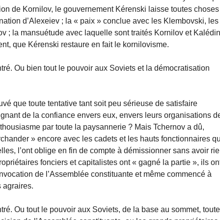
ellion de Kornilov, le gouvernement Kérenski laisse toutes choses
mination d’Alexeiev ; la « paix » conclue avec les Klembovski, les
v ; la mansuétude avec laquelle sont traités Kornilov et Kalédi
t, que Kérenski restaure en fait le kornilovisme.
tré. Ou bien tout le pouvoir aux Soviets et la démocratisation
uvé que toute tentative tant soit peu sérieuse de satisfaire
gnant de la confiance envers eux, envers leurs organisations d
f enthousiasme par toute la paysannerie ? Mais Tchernov a dû,
hander » encore avec les cadets et les hauts fonctionnaires qu
lles, l’ont oblige en fin de compte à démissionner sans avoir ri
priétaires fonciers et capitalistes ont « gagné la partie », ils on
 convocation de l’Assemblée constituante et même commencé à
 agraires.
tré. Ou tout le pouvoir aux Soviets, de la base au sommet, toute