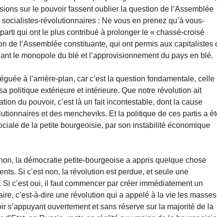
ions sur le pouvoir fassent oublier la question de l’Assemblée
aux socialistes-révolutionnaires : Ne vous en prenez qu’à vous-
 parti qui ont le plus contribué à prolonger le « chassé-croisé
ion de l’Assemblée constituante, qui ont permis aux capitalistes
nt le monopole du blé et l’approvisionnement du pays en blé.
léguée à l’arrière-plan, car c’est la question fondamentale, celle
a politique extérieure et intérieure. Que notre révolution ait
tion du pouvoir, c’est là un fait incontestable, dont la cause
lutionnaires et des mencheviks. Et la politique de ces partis a é
ociale de la petite bourgeoisie, par son instabilité économique
u non, la démocratie petite-bourgeoise a appris quelque chose
nts. Si c’est non, la révolution est perdue, et seule une
r. Si c’est oui, il faut commencer par créer immédiatement un
ire, c’est-à-dire une révolution qui a appelé à la vie les masses
ir s’appuyant ouvertement et sans réserve sur la majorité de la