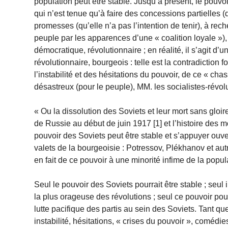
population peut être stable. Jusqu’à présent, le pouvoi
qui n’est tenue qu’à faire des concessions partielles 
promesses (qu’elle n’a pas l’intention de tenir), à r
peuple par les apparences d’une « coalition loyale »)
démocratique, révolutionnaire ; en réalité, il s’agit d
révolutionnaire, bourgeois : telle est la contradiction 
l’instabilité et des hésitations du pouvoir, de ce « cha
désastreux (pour le peuple), MM. les socialistes-révol
« Ou la dissolution des Soviets et leur mort sans gloir
de Russie au début de juin 1917 [1] et l’histoire des m
pouvoir des Soviets peut être stable et s’appuyer ou
valets de la bourgeoisie : Potressov, Plékhanov et aut
en fait de ce pouvoir à une minorité infime de la popul
Seul le pouvoir des Soviets pourrait être stable ; seul
la plus orageuse des révolutions ; seul ce pouvoir pour
lutte pacifique des partis au sein des Soviets. Tant qu
instabilité, hésitations, « crises du pouvoir », comédi