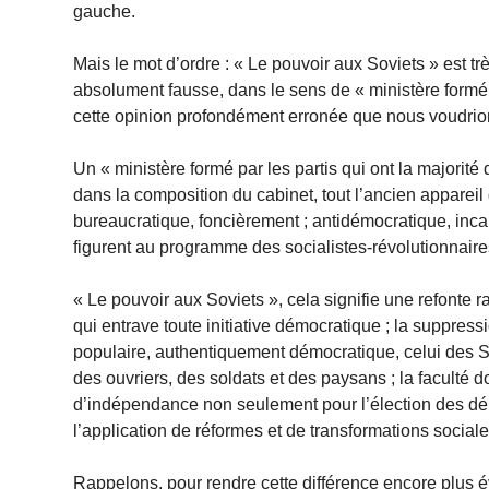
gauche.
Mais le mot d’ordre : « Le pouvoir aux Soviets » est t
absolument fausse, dans le sens de « ministère formé pa
cette opinion profondément erronée que nous voudrions
Un « ministère formé par les partis qui ont la majori
dans la composition du cabinet, tout l’ancien apparei
bureaucratique, foncièrement ; antidémocratique, inc
figurent au programme des socialistes-révolutionnair
« Le pouvoir aux Soviets », cela signifie une refonte r
qui entrave toute initiative démocratique ; la suppre
populaire, authentiquement démocratique, celui des So
des ouvriers, des soldats et des paysans ; la faculté d
d’indépendance non seulement pour l’élection des dép
l’application de réformes et de transformations sociale
Rappelons, pour rendre cette différence encore plus év