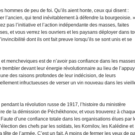
s hommes de peu de foi. Qu’ils aient honte, ceux qui disent :
r l’ancien, qui tend inévitablement à défendre la bourgeoisie. 
ez pas l’initiative et l’action indépendante des masses, faites
es, et vous verrez les ouvriers et les paysans déployer dans t
nvincibilité dont ils ont fait preuve lorsqu’ils se sont unis et se
s et mencheviques est de n’avoir pas confiance dans les masses
de trembler devant leur énergie révolutionnaire au lieu de l’appuy
l’une des raisons profondes de leur indécision, de leurs
tuellement infructueuses de verser un vin nouveau dans les vieill
 pendant la révolution russe de 1917, l’histoire du ministère
stoire de la démission de Péchékhonov, et vous trouverez à chaqu
t. Faute d’une confiance totale dans les organisations élues par 
’élection des chefs par les soldats, les Kornilov, les Kalédine et
la tête de l’armée. C’est un fait. A moins de fermer les yeux de pa