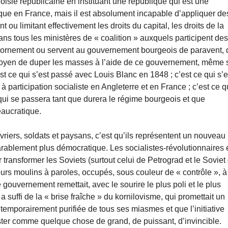
oisie républicaine en instituant une république qui est une
ue en France, mais il est absolument incapable d’appliquer de
u limitant effectivement les droits du capital, les droits de la
ans tous les ministères de « coalition » auxquels participent de
ain ornement ou servent au gouvernement bourgeois de paravent, 
 moyen de duper les masses à l’aide de ce gouvernement, même 
st ce qui s’est passé avec Louis Blanc en 1848 ; c’est ce qui s’e
 participation socialiste en Angleterre et en France ; c’est ce q
 qui se passera tant que durera le régime bourgeois et que
eaucratique.
riers, soldats et paysans, c’est qu’ils représentent un nouveau
parablement plus démocratique. Les socialistes-révolutionnaires 
r transformer les Soviets (surtout celui de Petrograd et le Soviet
 purs moulins à paroles, occupés, sous couleur de « contrôle », à
gouvernement remettait, avec le sourire le plus poli et le plus
a suffi de la « brise fraîche » du kornilovisme, qui promettait un
temporairement purifiée de tous ses miasmes et que l’initiative
er comme quelque chose de grand, de puissant, d’invincible.