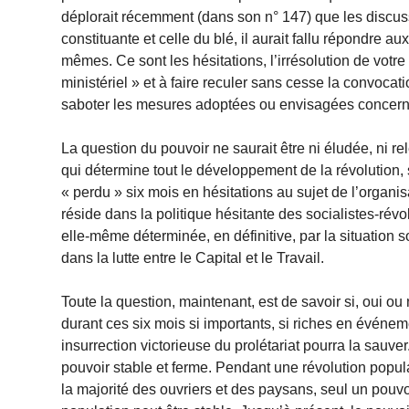
déplorait récemment (dans son n° 147) que les discuss
constituante et celle du blé, il aurait fallu répondre 
mêmes. Ce sont les hésitations, l’irrésolution de votre
ministériel » et à faire reculer sans cesse la convocat
saboter les mesures adoptées ou envisagées concerna
La question du pouvoir ne saurait être ni éludée, ni re
qui détermine tout le développement de la révolution, s
« perdu » six mois en hésitations au sujet de l’organisa
réside dans la politique hésitante des socialistes-révo
elle-même déterminée, en définitive, par la situation s
dans la lutte entre le Capital et le Travail.
Toute la question, maintenant, est de savoir si, oui o
durant ces six mois si importants, si riches en événeme
insurrection victorieuse du prolétariat pourra la sauve
pouvoir stable et ferme. Pendant une révolution popula
la majorité des ouvriers et des paysans, seul un pouvo