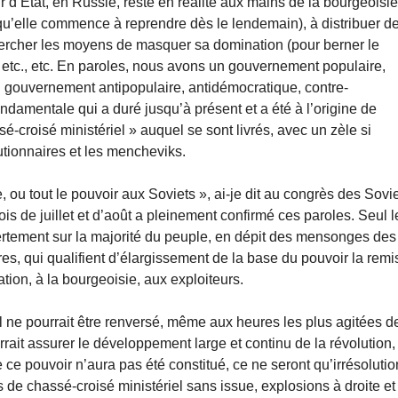
r d’Etat, en Russie, reste en réalité aux mains de la bourgeoisie
(qu’elle commence à reprendre dès le lendemain), à distribuer d
echercher les moyens de masquer sa domination (pour berner le
, etc., etc. En paroles, nous avons un gouvernement populaire,
’un gouvernement antipopulaire, anti­démocratique, contre-
fondamentale qui a duré jusqu’à présent et a été à l’origine de
ssé-croisé ministériel » auquel se sont livrés, avec un zèle si
utionnaires et les mencheviks.
e, ou tout le pouvoir aux Soviets », ai-je dit au congrès des Sovi
ois de juillet et d’août a pleinement confirmé ces paroles. Seul l
vertement sur la majorité du peuple, en dépit des mensonges des
res, qui qualifient d’élargissement de la base du pouvoir la remi
ation, à la bourgeoisie, aux exploiteurs.
 il ne pourrait être renversé, même aux heures les plus agitées d
rait assurer le développement large et continu de la révolution,
e ce pouvoir n’aura pas été constitué, ce ne seront qu’irrésolutio
es de chassé-croisé ministériel sans issue, explosions à droite et