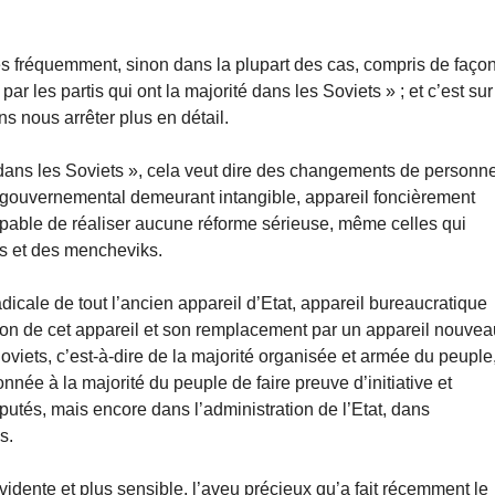
rès fréquemment, sinon dans la plupart des cas, compris de faço
r les partis qui ont la majorité dans les Soviets » ; et c’est sur
 nous arrêter plus en détail.
té dans les Soviets », cela veut dire des changements de personn
l gouvernemental demeurant intangible, appareil foncièrement
apable de réaliser aucune réforme sérieuse, même celles qui
es et des mencheviks.
adicale de tout l’ancien appareil d’Etat, appareil bureaucratique
ssion de cet appareil et son remplacement par un appareil nouvea
viets, c’est-à-dire de la majorité organisée et armée du peuple
onnée à la majorité du peuple de faire preuve d’initiative et
utés, mais encore dans l’administration de l’Etat, dans
s.
idente et plus sensible, l’aveu précieux qu’a fait récemment le