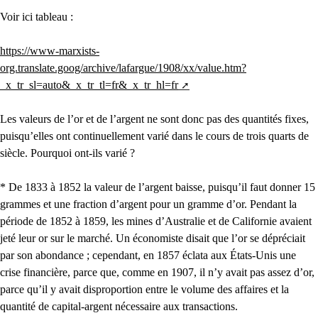
Voir ici tableau :
https://www-marxists-
org.translate.goog/archive/lafargue/1908/xx/value.htm?
_x_tr_sl=auto&_x_tr_tl=fr&_x_tr_hl=fr
Les valeurs de l’or et de l’argent ne sont donc pas des quantités fixes,
puisqu’elles ont continuellement varié dans le cours de trois quarts de
siècle. Pourquoi ont-ils varié ?
* De 1833 à 1852 la valeur de l’argent baisse, puisqu’il faut donner 15
grammes et une fraction d’argent pour un gramme d’or. Pendant la
période de 1852 à 1859, les mines d’Australie et de Californie avaient
jeté leur or sur le marché. Un économiste disait que l’or se dépréciait
par son abondance ; cependant, en 1857 éclata aux États-Unis une
crise financière, parce que, comme en 1907, il n’y avait pas assez d’or,
parce qu’il y avait disproportion entre le volume des affaires et la
quantité de capital-argent nécessaire aux transactions.