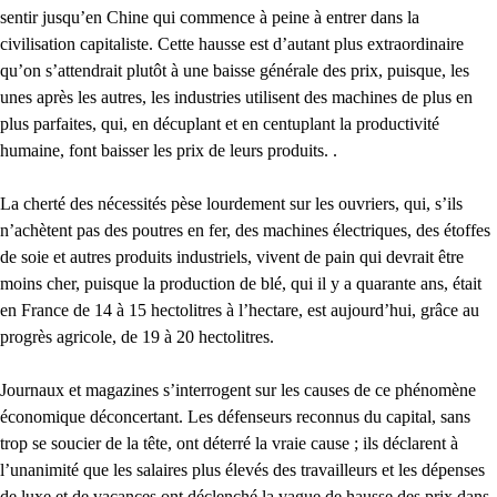
sentir jusqu’en Chine qui commence à peine à entrer dans la
civilisation capitaliste. Cette hausse est d’autant plus extraordinaire
qu’on s’attendrait plutôt à une baisse générale des prix, puisque, les
unes après les autres, les industries utilisent des machines de plus en
plus parfaites, qui, en décuplant et en centuplant la productivité
humaine, font baisser les prix de leurs produits. .
La cherté des nécessités pèse lourdement sur les ouvriers, qui, s’ils
n’achètent pas des poutres en fer, des machines électriques, des étoffes
de soie et autres produits industriels, vivent de pain qui devrait être
moins cher, puisque la production de blé, qui il y a quarante ans, était
en France de 14 à 15 hectolitres à l’hectare, est aujourd’hui, grâce au
progrès agricole, de 19 à 20 hectolitres.
Journaux et magazines s’interrogent sur les causes de ce phénomène
économique déconcertant. Les défenseurs reconnus du capital, sans
trop se soucier de la tête, ont déterré la vraie cause ; ils déclarent à
l’unanimité que les salaires plus élevés des travailleurs et les dépenses
de luxe et de vacances ont déclenché la vague de hausse des prix dans