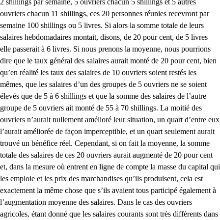
2 shillings par semaine, 5 ouvriers chacun 5 shillings et 5 autres
ouvriers chacun 11 shillings, ces 20 personnes réunies recevront par
semaine 100 shillings ou 5 livres. Si alors la somme totale de leurs
salaires hebdomadaires montait, disons, de 20 pour cent, de 5 livres
elle passerait à 6 livres. Si nous prenons la moyenne, nous pourrions
dire que le taux général des salaires aurait monté de 20 pour cent, bien
qu’en réalité les taux des salaires de 10 ouvriers soient restés les
mêmes, que les salaires d’un des groupes de 5 ouvriers ne se soient
élevés que de 5 à 6 shillings et que la somme des salaires de l’autre
groupe de 5 ouvriers ait monté de 55 à 70 shillings. La moitié des
ouvriers n’aurait nullement amélioré leur situation, un quart d’entre eux
l’aurait améliorée de façon imperceptible, et un quart seulement aurait
trouvé un bénéfice réel. Cependant, si on fait la moyenne, la somme
totale des salaires de ces 20 ouvriers aurait augmenté de 20 pour cent
et, dans la mesure où entrent en ligne de compte la masse du capital qui
les emploie et les prix des marchandises qu’ils produisent, cela est
exactement la même chose que s’ils avaient tous participé également à
l’augmentation moyenne des salaires. Dans le cas des ouvriers
agricoles, étant donné que les salaires courants sont très différents dans