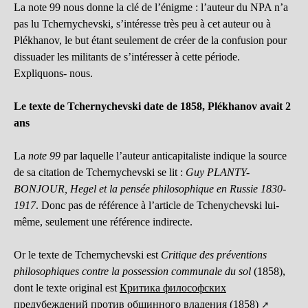
La note 99 nous donne la clé de l’énigme : l’auteur du NPA n’a
pas lu Tchernychevski, s’intéresse très peu à cet auteur ou à
Plékhanov, le but étant seulement de créer de la confusion pour
dissuader les militants de s’intéresser à cette période.
Expliquons- nous.
Le texte de Tchernychevski date de 1858, Plékhanov avait 2
ans
La
note 99
par laquelle l’auteur anticapitaliste indique la source
de sa citation de Tchernychevski se lit :
Guy PLANTY-
BONJOUR, Hegel et la pensée philosophique en Russie 1830-
1917
. Donc pas de référence à l’article de Tchenychevski lui-
même, seulement une référence indirecte.
Or le texte de Tchernychevski est
Critique des préventions
philosophiques contre la possession communale du sol
(1858),
dont le texte original est
Критика философских
предубеждений против общинного владения (1858)