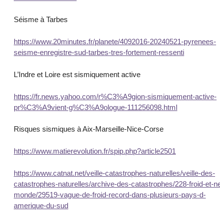
Séisme à Tarbes
https://www.20minutes.fr/planete/4092016-20240521-pyrenees-
seisme-enregistre-sud-tarbes-tres-fortement-ressenti
L’Indre et Loire est sismiquement active
https://fr.news.yahoo.com/r%C3%A9gion-sismiquement-active-
pr%C3%A9vient-g%C3%A9ologue-111256098.html
Risques sismiques à Aix-Marseille-Nice-Corse
https://www.matierevolution.fr/spip.php?article2501
https://www.catnat.net/veille-catastrophes-naturelles/veille-des-
catastrophes-naturelles/archive-des-catastrophes/228-froid-et-n
monde/29519-vague-de-froid-record-dans-plusieurs-pays-d-
amerique-du-sud