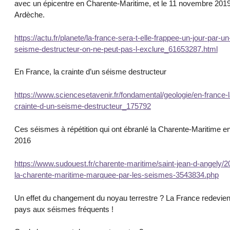
avec un épicentre en Charente-Maritime, et le 11 novembre 201
Ardèche.
https://actu.fr/planete/la-france-sera-t-elle-frappee-un-jour-par-un
seisme-destructeur-on-ne-peut-pas-l-exclure_61653287.html
En France, la crainte d’un séisme destructeur
https://www.sciencesetavenir.fr/fondamental/geologie/en-france-l
crainte-d-un-seisme-destructeur_175792
Ces séismes à répétition qui ont ébranlé la Charente-Maritime e
2016
https://www.sudouest.fr/charente-maritime/saint-jean-d-angely/2
la-charente-maritime-marquee-par-les-seismes-3543834.php
Un effet du changement du noyau terrestre ? La France redevien
pays aux séismes fréquents !