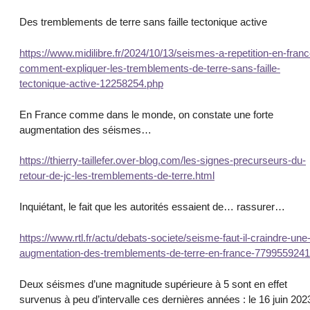
Des tremblements de terre sans faille tectonique active
https://www.midilibre.fr/2024/10/13/seismes-a-repetition-en-franc
comment-expliquer-les-tremblements-de-terre-sans-faille-
tectonique-active-12258254.php
En France comme dans le monde, on constate une forte
augmentation des séismes…
https://thierry-taillefer.over-blog.com/les-signes-precurseurs-du-
retour-de-jc-les-tremblements-de-terre.html
Inquiétant, le fait que les autorités essaient de… rassurer…
https://www.rtl.fr/actu/debats-societe/seisme-faut-il-craindre-une
augmentation-des-tremblements-de-terre-en-france-7799559241
Deux séismes d’une magnitude supérieure à 5 sont en effet
survenus à peu d’intervalle ces dernières années : le 16 juin 202