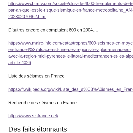
https://www.bfmtv.com/societe/plus-de-4000-tremblements-de-te
par-an-quel-est-le-risque-sismique-en-france-metropolitaine_AN
202302070462.html
D’autres encore en comptaient 600 en 2004….
https://www.maire-info.com/catastrophes/600-seismes-en-moye
en-france-l%27alsace-est-une-des-regions-les-plus-menacees-
avec-la-region-midi-pyrenees-le-littoral-mediterraneen-et-les-alp
article-4026
Liste des séismes en France
https://fr.wikipedia.org/wiki/Liste_des_s%C3%A9ismes_en_Fran
Recherche des séismes en France
https://www.sisfrance.net/
Des faits étonnants