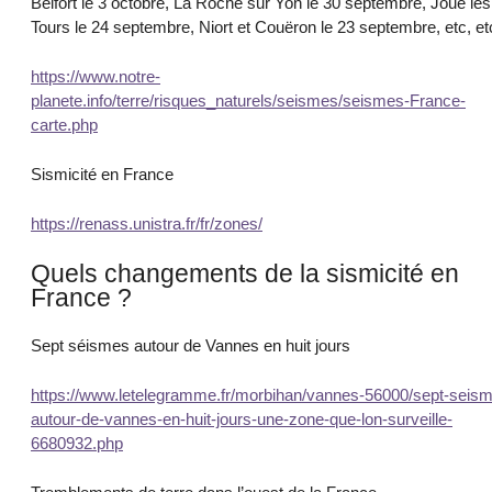
Belfort le 3 octobre, La Roche sur Yon le 30 septembre, Joué les
Tours le 24 septembre, Niort et Couëron le 23 septembre, etc, e
https://www.notre-
planete.info/terre/risques_naturels/seismes/seismes-France-
carte.php
Sismicité en France
https://renass.unistra.fr/fr/zones/
Quels changements de la sismicité en
France ?
Sept séismes autour de Vannes en huit jours
https://www.letelegramme.fr/morbihan/vannes-56000/sept-seis
autour-de-vannes-en-huit-jours-une-zone-que-lon-surveille-
6680932.php