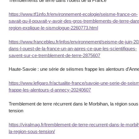
Tremblements de terre dans l’ouest de la France
https://www.tf1info.fr/environnement-ecologie/seisme-france-on-
savait-qu-il-pouvait-y-avoir-des-gros-tremblements-de-terre-dans
region-explique-le-sismologue-2260773.html
https://www.francebleu.fr/infos/environnement/seisme-de-juin-20
dans-l-ouest-de-la-france-un-an-apres-ce-que-les-scientifiques-
savent-sur-ce-tremblement-de-terre-2875607
Haute-Savoie : une série de séismes frappe les alentours d’Ann
https://www.lefigaro.fr/actualite-france/savoie-une-serie-de-seis
frappe-les-alentours-d-annecy-20240607
Tremblement de terre récurrent dans le Morbihan, la région sous
tension
https://viralmag.fr/tremblement-de-terre-recurrent-dans-le-morbi
la-region-sous-tension/