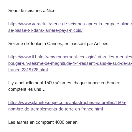
Série de séismes à Nice
https://www.varactu.fr/serie-de-seismes-apres-la-tempete-aline-
se-passe-t-il-dans-larriere-pays-nicois/
Séisme de Toulon à Cannes, en passant par Antibes.
https://www.tf1info.fr/environnement-ecologie/j-ai-vu-les-meubles
bouger-un-seisme-de-magnitude-4-4-ressenti-dans-le-sud-de-la-
france-2319728.html
Il y a actuellement 1500 séismes chaque année en France,
comptent les uns…
https://www.planetoscope.com/Catastrophes-naturelles/1805-
nombre-de-tremblements-de-terre-en-france.html
Les autres en comptent 4000 par an