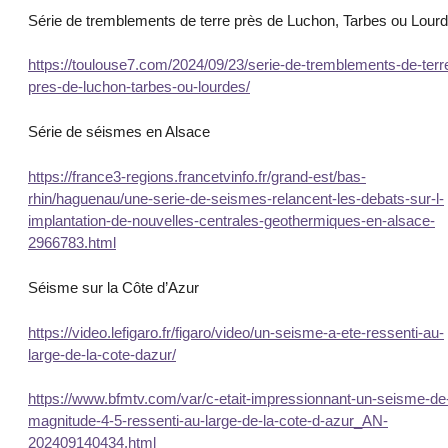
Série de tremblements de terre près de Luchon, Tarbes ou Lour
https://toulouse7.com/2024/09/23/serie-de-tremblements-de-terr
pres-de-luchon-tarbes-ou-lourdes/
Série de séismes en Alsace
https://france3-regions.francetvinfo.fr/grand-est/bas-
rhin/haguenau/une-serie-de-seismes-relancent-les-debats-sur-l-
implantation-de-nouvelles-centrales-geothermiques-en-alsace-
2966783.html
Séisme sur la Côte d’Azur
https://video.lefigaro.fr/figaro/video/un-seisme-a-ete-ressenti-au-
large-de-la-cote-dazur/
https://www.bfmtv.com/var/c-etait-impressionnant-un-seisme-de
magnitude-4-5-ressenti-au-large-de-la-cote-d-azur_AN-
202409140434.html