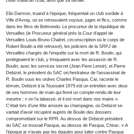
cette mafia de l’Etat, ainsi que sa famille.
Elio Darmon, truand à l’époque, fréquentait un club sordide à
Ville d’Avray, où se retrouvaient voyous, juges et flics, comme
dans les films de Belmondo. Le procureur de la république de
Versailles (le Procureur général près la Cour d’appel de
Versailles Louis-Bruno Chalret, circonscription où le corps de
Robert Boulin a été retrouvé), les policiers de la SRPJ de
Versailles chargés de l’enquête sur la mort de R. Boulin, qui
protégeaient le club, y trinquaient avec les assassin de R.
Boulin, avec les services secret (Jean Piere Lenoir), et Pierre
Debizet, le président du SAC orchestrateur de l’assassinat de
R. Boulin sous les ordres Charles Pasqua. Car, raconte le
témoin, Debizet à la Toussaint 1979 eût un entretien avec deux
de ses hommes de main qui firent un compte-rendu de leur
meurtre : « on l’a tabassé, et il est mort dans nos mains ».
C’était lors d’une fête arrosée au champagne, où Debizet se
vantait d’avoir récupéré auprès de Boulin des dossiers
compromettant sur le RPR. Au dessus de Debizet président
du SAC se trouvait Pasqua, au dessus de Pasqua, Chirac. « A
l’époque je n’avais pas les épaules pour lutter contre Pasqua