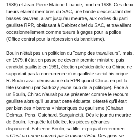
1986) et Jean-Pierre Maïone-Libaude, mort en 1986. Ces deux
tueurs étaient membres du SAC, une bande d’excécutant des
basses œuvres, allant jusqu’au meurtre, aux ordres du parti
gaulliste RPR, obéissant à Debizet chef du SAC, et travaillant
occasionnellement comme tueurs à gages pour la police
(Office central pour la répression du banditisme).
Boulin n’était pas un politicien du "camp des travailleurs", mais,
en 1979, il était en passe de devenir premier ministre, puis
candidat gaulliste en 1981, élection présidentielle où Chirac ne
supportait pas la concurrence d’un gaulliste social historique.
R. Boulin avait démissionné du RPR quand Chirac en prit la
tête (soutenu par Sarkozy jeune loup de la politique). Face à
un Boulin, Chirac n’aurait pu se présenter comme le recours
gaulliste alors qu’il usurpait cette étiquette, détesté qu’il était
par bien des « barons » historiques du gaullisme (Chaban
Delmas, Pons, Guichard, Sanguinetti). Dès le jour du meurtre
de Boulin, l’enquête fut bâclée, les pièces gênantes
disparurent. Fabienne Boulin, sa fille, expliquait récemment
«
C’est un crime couvert par la raison d’Etat. Des gens se