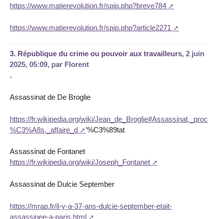
https://www.matierevolution.fr/spip.php?breve784
https://www.matierevolution.fr/spip.php?article2271
3.
République du crime ou pouvoir aux travailleurs,
2 juin
2025, 05:09
,
par
Florent
.
Assassinat de De Broglie
https://fr.wikipedia.org/wiki/Jean_de_Broglie#Assassinat,_proc
%C3%A8s,_affaire_d
’%C3%89tat
Assassinat de Fontanet
https://fr.wikipedia.org/wiki/Joseph_Fontanet
Assassinat de Dulcie September
https://mrap.fr/il-y-a-37-ans-dulcie-september-etait-
assassinee-a-paris.html