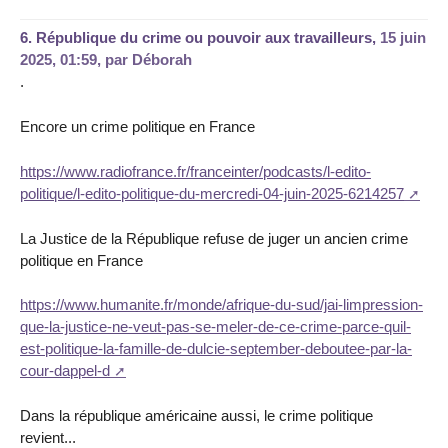
6.
République du crime ou pouvoir aux travailleurs,
15 juin
2025, 01:59
,
par
Déborah
.
Encore un crime politique en France
https://www.radiofrance.fr/franceinter/podcasts/l-edito-
politique/l-edito-politique-du-mercredi-04-juin-2025-6214257
La Justice de la République refuse de juger un ancien crime
politique en France
https://www.humanite.fr/monde/afrique-du-sud/jai-limpression-
que-la-justice-ne-veut-pas-se-meler-de-ce-crime-parce-quil-
est-politique-la-famille-de-dulcie-september-deboutee-par-la-
cour-dappel-d
Dans la république américaine aussi, le crime politique
revient...