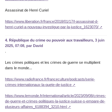
Assassinat de Henri Curiel
https://www.liberation.fr/france/2018/01/17/l-assassinat-d-
henri-curiel-a-nouveau-investigue-par-la-justice_1623070/
4.
République du crime ou pouvoir aux travailleurs,
3 juin
2025, 07:08
,
par
David
.
Les crimes politiques et les crimes de guerre se multiplient
dans le monde...
https://www.radiofrance.fr/franceculture/podcasts/serie-
crimes-internationaux-la-quete-de-justice
https://www.lemonde.fr/international/article/2023/09/08/crimes-
de-guerre-et-crimes-politiques-la-justice-suisse-s-empare-de-
plusieurs-affaires_6188394_3210.html