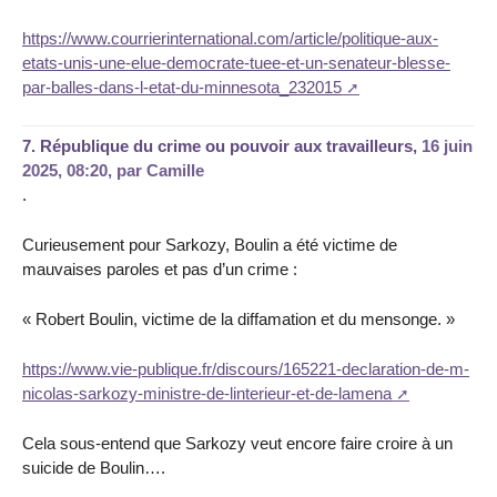
https://www.courrierinternational.com/article/politique-aux-
etats-unis-une-elue-democrate-tuee-et-un-senateur-blesse-
par-balles-dans-l-etat-du-minnesota_232015
7.
République du crime ou pouvoir aux travailleurs,
16 juin
2025, 08:20
,
par
Camille
.
Curieusement pour Sarkozy, Boulin a été victime de
mauvaises paroles et pas d’un crime :
« Robert Boulin, victime de la diffamation et du mensonge. »
https://www.vie-publique.fr/discours/165221-declaration-de-m-
nicolas-sarkozy-ministre-de-linterieur-et-de-lamena
Cela sous-entend que Sarkozy veut encore faire croire à un
suicide de Boulin….