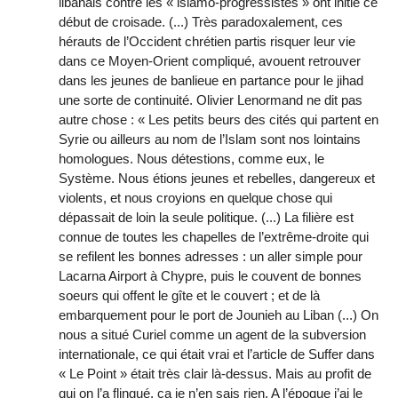
libanais contre les « islamo-progressistes » ont initié ce
début de croisade. (...) Très paradoxalement, ces
hérauts de l’Occident chrétien partis risquer leur vie
dans ce Moyen-Orient compliqué, avouent retrouver
dans les jeunes de banlieue en partance pour le jihad
une sorte de continuité. Olivier Lenormand ne dit pas
autre chose : « Les petits beurs des cités qui partent en
Syrie ou ailleurs au nom de l’Islam sont nos lointains
homologues. Nous détestions, comme eux, le
Système. Nous étions jeunes et rebelles, dangereux et
violents, et nous croyions en quelque chose qui
dépassait de loin la seule politique. (...) La filière est
connue de toutes les chapelles de l’extrême-droite qui
se refilent les bonnes adresses : un aller simple pour
Lacarna Airport à Chypre, puis le couvent de bonnes
soeurs qui offent le gîte et le couvert ; et de là
embarquement pour le port de Jounieh au Liban (...) On
nous a situé Curiel comme un agent de la subversion
internationale, ce qui était vrai et l’article de Suffer dans
« Le Point » était très clair là-dessus. Mais au profit de
qui on l’a flingué, ça je n’en sais rien. A l’époque j’ai le