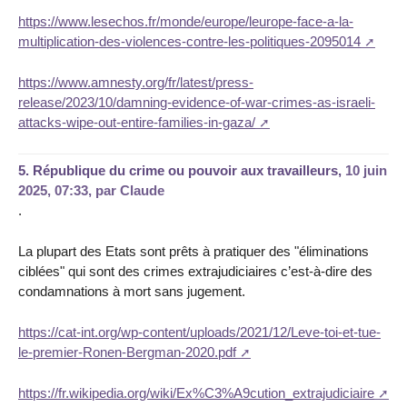
https://www.lesechos.fr/monde/europe/leurope-face-a-la-
multiplication-des-violences-contre-les-politiques-2095014
https://www.amnesty.org/fr/latest/press-
release/2023/10/damning-evidence-of-war-crimes-as-israeli-
attacks-wipe-out-entire-families-in-gaza/
5.
République du crime ou pouvoir aux travailleurs,
10 juin
2025, 07:33
,
par
Claude
.
La plupart des Etats sont prêts à pratiquer des "éliminations
ciblées" qui sont des crimes extrajudiciaires c’est-à-dire des
condamnations à mort sans jugement.
https://cat-int.org/wp-content/uploads/2021/12/Leve-toi-et-tue-
le-premier-Ronen-Bergman-2020.pdf
https://fr.wikipedia.org/wiki/Ex%C3%A9cution_extrajudiciaire