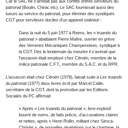
Car le SAC ne s’arrêtait pas aux conflits entres serviteurs du
patronat (Boulin, Chirac etc). Le SAC fournissait aussi des
tueurs au service du patronat, pour éliminer des syndiqués
CGT pour serviteurs dociles d’un appareil stalinisé :
Dans la nuit du 5 juin 1977 à Reims, les « truands du
patronat » abattaient Pierre Maître, ouvrier en grève
des Verreries Mécaniques Champenoises, syndiqué à
la CGT. Dès le lendemain du meurtre il s’avérait que
l’assassin était employé chez Citroën, membre de la
milice patronale C.F.T., membre du S.A.C. et du RPR.
L’assassin était chez Citroën
(1978), faisait suite à
Les truands
du patronat
(1977) deux livres écrit par Marcel Caille,
secrétaire de la CGT, dont la promotion par les Editions
Sociales du PC affirmait
« Après « Les truands du patronat », livre explosif
bourré de noms, de faits précis, d’accusations claires
et nettes, après « Henri Rollin, militant chez Simca-
Chrisler », de nouvelles révélations sur le chantage, la