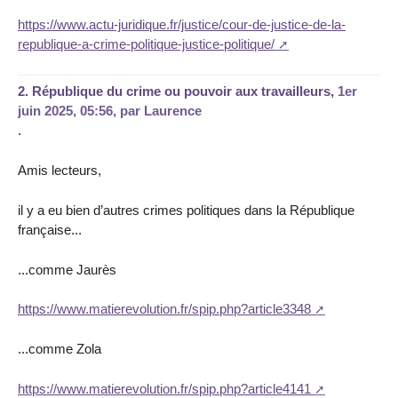
https://www.actu-juridique.fr/justice/cour-de-justice-de-la-
republique-a-crime-politique-justice-politique/
2.
République du crime ou pouvoir aux travailleurs,
1er
juin 2025, 05:56
,
par
Laurence
.
Amis lecteurs,
il y a eu bien d’autres crimes politiques dans la République
française...
...comme Jaurès
https://www.matierevolution.fr/spip.php?article3348
...comme Zola
https://www.matierevolution.fr/spip.php?article4141