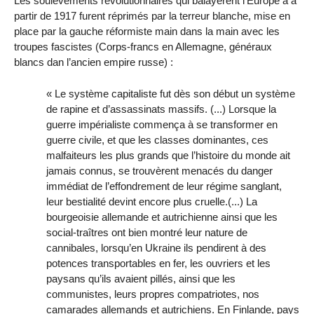
Les soulèvements révolutionnaires qui balayèrent l’Europe à à
partir de 1917 furent réprimés par la terreur blanche, mise en
place par la gauche réformiste main dans la main avec les
troupes fascistes (Corps-francs en Allemagne, généraux
blancs dan l’ancien empire russe) :
« Le système capitaliste fut dès son début un système
de rapine et d’assassinats massifs. (...) Lorsque la
guerre impérialiste commença à se transformer en
guerre civile, et que les classes dominantes, ces
malfaiteurs les plus grands que l’histoire du monde ait
jamais connus, se trouvèrent menacés du danger
immédiat de l’effondrement de leur régime sanglant,
leur bestialité devint encore plus cruelle.(...) La
bourgeoisie allemande et autrichienne ainsi que les
social-traîtres ont bien montré leur nature de
cannibales, lorsqu’en Ukraine ils pendirent à des
potences transportables en fer, les ouvriers et les
paysans qu’ils avaient pillés, ainsi que les
communistes, leurs propres compatriotes, nos
camarades allemands et autrichiens. En Finlande, pays