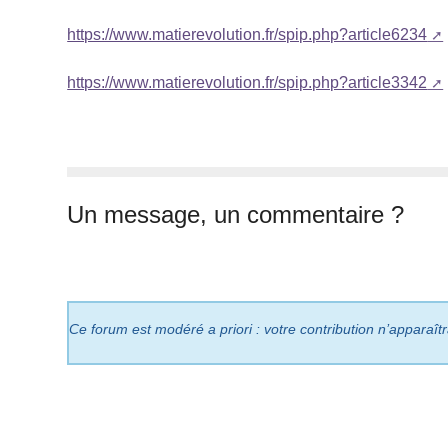
https://www.matierevolution.fr/spip.php?article6234
https://www.matierevolution.fr/spip.php?article3342
Un message, un commentaire ?
Ce forum est modéré a priori : votre contribution n’apparaît