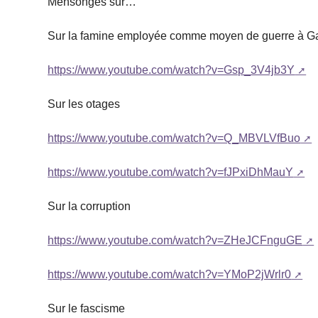
Mensonges sur…
Sur la famine employée comme moyen de guerre à G
https://www.youtube.com/watch?v=Gsp_3V4jb3Y
Sur les otages
https://www.youtube.com/watch?v=Q_MBVLVfBuo
https://www.youtube.com/watch?v=fJPxiDhMauY
Sur la corruption
https://www.youtube.com/watch?v=ZHeJCFnguGE
https://www.youtube.com/watch?v=YMoP2jWrlr0
Sur le fascisme