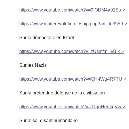
https://www.youtube.com/watch?v=9IODM4a91Ss
https://www.matierevolution.fr/spip.php?article3559
Sur la démocratie en Israël
https://www.youtube.com/watch?v=zUsmfmHvBik
Sur les Nazis
https://www.youtube.com/watch?v=QH-iWg4R7TU
Sur la prétendue défense de la civilisation
https://www.youtube.com/watch?v=-DqqHen4gVw
Sur le soi-disant humanitaire