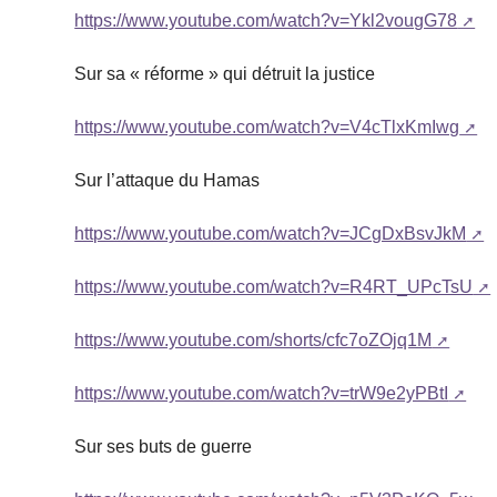
https://www.youtube.com/watch?v=Ykl2vougG78
Sur sa « réforme » qui détruit la justice
https://www.youtube.com/watch?v=V4cTlxKmIwg
Sur l’attaque du Hamas
https://www.youtube.com/watch?v=JCgDxBsvJkM
https://www.youtube.com/watch?v=R4RT_UPcTsU
https://www.youtube.com/shorts/cfc7oZOjq1M
https://www.youtube.com/watch?v=trW9e2yPBtI
Sur ses buts de guerre