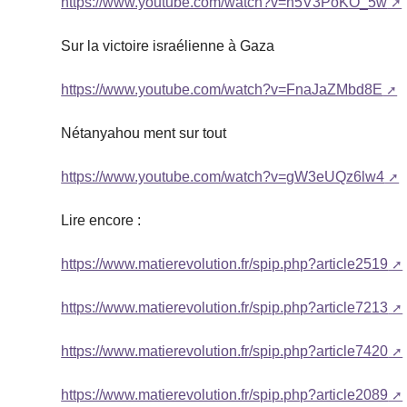
https://www.youtube.com/watch?v=n5V3PoKO_5w
Sur la victoire israélienne à Gaza
https://www.youtube.com/watch?v=FnaJaZMbd8E
Nétanyahou ment sur tout
https://www.youtube.com/watch?v=gW3eUQz6lw4
Lire encore :
https://www.matierevolution.fr/spip.php?article2519
https://www.matierevolution.fr/spip.php?article7213
https://www.matierevolution.fr/spip.php?article7420
https://www.matierevolution.fr/spip.php?article2089