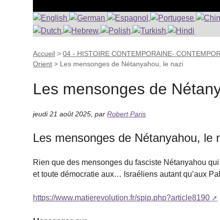
Accueil
>
04 - HISTOIRE CONTEMPORAINE- CONTEMPO
Orient
>
Les mensonges de Nétanyahou, le nazi
Les mensonges de Nétanya
jeudi 21 août 2025
,
par
Robert Paris
Les mensonges de Nétanyahou, le 
Rien que des mensonges du fasciste Nétanyahou qui pr
et toute démocratie aux… Israéliens autant qu’aux P
https://www.matierevolution.fr/spip.php?article8190