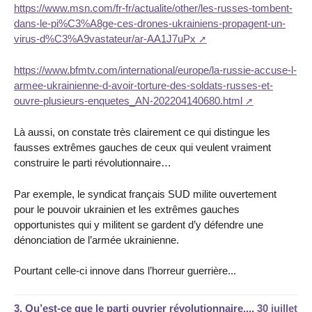
https://www.msn.com/fr-fr/actualite/other/les-russes-tombent-
dans-le-pi%C3%A8ge-ces-drones-ukrainiens-propagent-un-
virus-d%C3%A9vastateur/ar-AA1J7uPx
https://www.bfmtv.com/international/europe/la-russie-accuse-l-
armee-ukrainienne-d-avoir-torture-des-soldats-russes-et-
ouvre-plusieurs-enquetes_AN-202204140680.html
Là aussi, on constate très clairement ce qui distingue les
fausses extrêmes gauches de ceux qui veulent vraiment
construire le parti révolutionnaire…
Par exemple, le syndicat français SUD milite ouvertement
pour le pouvoir ukrainien et les extrêmes gauches
opportunistes qui y militent se gardent d’y défendre une
dénonciation de l’armée ukrainienne.
Pourtant celle-ci innove dans l’horreur guerrière...
3.
Qu’est-ce que le parti ouvrier révolutionnaire...,
30 juillet