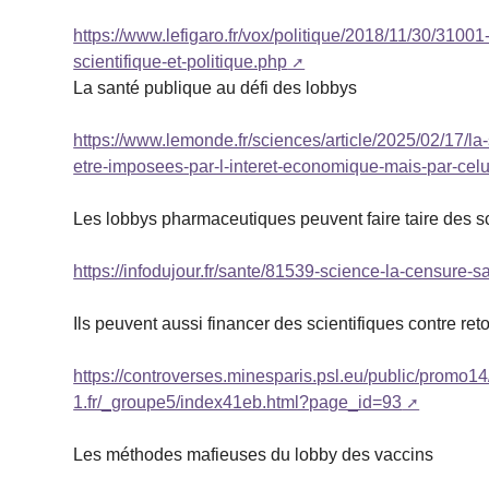
https://www.lefigaro.fr/vox/politique/2018/11/30/31
scientifique-et-politique.php
La santé publique au défi des lobbys
https://www.lemonde.fr/sciences/article/2025/02/17/la
etre-imposees-par-l-interet-economique-mais-par-c
Les lobbys pharmaceutiques peuvent faire taire des sc
https://infodujour.fr/sante/81539-science-la-censure-s
Ils peuvent aussi financer des scientifiques contre reto
https://controverses.minesparis.psl.eu/public/prom
1.fr/_groupe5/index41eb.html?page_id=93
Les méthodes mafieuses du lobby des vaccins