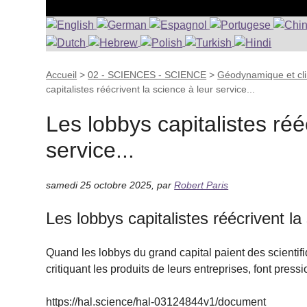
Accueil
>
02 - SCIENCES - SCIENCE
>
Géodynamique et cli
capitalistes réécrivent la science à leur service...
Les lobbys capitalistes réé
service...
samedi 25 octobre 2025
,
par
Robert Paris
Les lobbys capitalistes réécrivent la
Quand les lobbys du grand capital paient des scientif
critiquant les produits de leurs entreprises, font pre
https://hal.science/hal-03124844v1/document