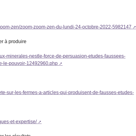
om-zoom-zen/zoom-zoom-zen-du-lundi-24-octobre-2022-5982147
er à produire
ux-minerales-nestle-force-de-persuasion-etudes-faussees-
ce-le-pouvoir-12492960.php
te-sur-les-fermes-a-articles-qui-produisent-de-fausses-etudes-
iques-et-expertise/