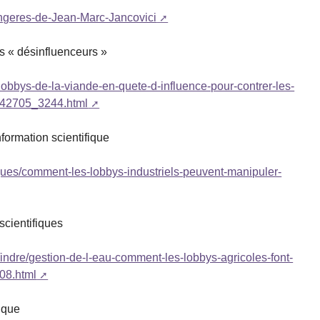
songeres-de-Jean-Marc-Jancovici
es « désinfluenceurs »
-lobbys-de-la-viande-en-quete-d-influence-pour-contrer-les-
6642705_3244.html
formation scientifique
ques/comment-les-lobbys-industriels-peuvent-manipuler-
scientifiques
re/indre/gestion-de-l-eau-comment-les-lobbys-agricoles-font-
08.html
tique