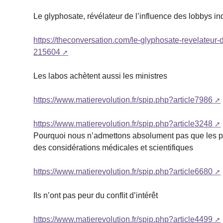
Le glyphosate, révélateur de l’influence des lobbys in
https://theconversation.com/le-glyphosate-revelateur-
215604
Les labos achètent aussi les ministres
https://www.matierevolution.fr/spip.php?article7986
https://www.matierevolution.fr/spip.php?article3248
Pourquoi nous n’admettons absolument pas que les pol
des considérations médicales et scientifiques
https://www.matierevolution.fr/spip.php?article6680
Ils n’ont pas peur du conflit d’intérêt
https://www.matierevolution.fr/spip.php?article4499