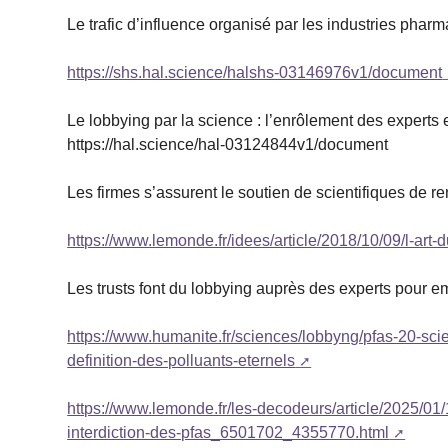
Le trafic d’influence organisé par les industries phar
https://shs.hal.science/halshs-03146976v1/document
Le lobbying par la science : l’enrôlement des experts 
https://hal.science/hal-03124844v1/document
Les firmes s’assurent le soutien de scientifiques de r
https://www.lemonde.fr/idees/article/2018/10/09/l-ar
Les trusts font du lobbying auprès des experts pour em
https://www.humanite.fr/sciences/lobbyng/pfas-20-scie
definition-des-polluants-eternels
https://www.lemonde.fr/les-decodeurs/article/2025/01
interdiction-des-pfas_6501702_4355770.html