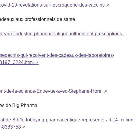
6-covid-19-revelations-sur-lescroquerie-des-vaccins
adeaux aux professionnels de santé
eaux-industrie-pharmaceutique-influencent-prescriptions-
s-medecins-qui-recoivent-des-cadeaux-des-laboratoires-
18197_3224.html
ent-de-la-science-Entrevue-avec-Stephane-Horel
ires de Big Pharma
rnal-de-8-h/le-lobbying-pharmaceutique-representerait-14-million
te-8383758