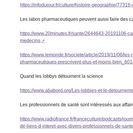
https://infodujour.fr/culture/histoire-geographie/7731
Les labos pharmaceutiques peuvent aussi faire des c
https://www.20minutes.fr/sante/2644643-20191106-cad
medecins
https://www.lemonde.fr/societe/article/2019/11/06/le
pharmaceutiques-prescrivent-plus-et-moins-bien_60
Quand les lobbys détournent la science
https://www.ababord.org/Les-lobbies-et-le-detournem
Les professionnels de santé sont intéressés aux affa
https://www.radiofrance.fr/franceculture/podcasts/jou
de-liens-d-interet-avec-divers-professionnels-de-san