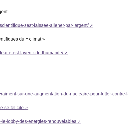
gent
-scientifique-sest-laissee-aliener-par-largent/
entifiques du « climat »
cleaire-est-lavenir-de-lhumanite/
il-vraiment-sur-une-augmentation-du-nucleaire-pour-lutter-contre-l
e-se-felicite
ute-le-lobby-des-energies-renouvelables