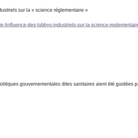
dustriels sur la « science réglementaire »
de-linfluence-des-lobbys-industriels-sur-la-science-reglementair
itiques gouvernementales dites sanitaires aient été guidées p