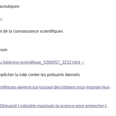
maceutiques
et de la connaissance scientifiques
enom
t-du-lobbying-scientifique_5366857_3232.html
pêcher la lutte contre les polluants éternels
ntifiques-alertent-sur-lassaut-des-lobbies-pour-imposer-leur-
/16/quand-l-industrie-manipule-la-science-pour-empecher-l-