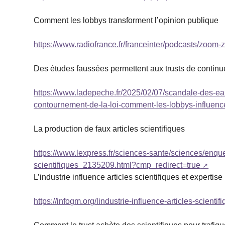
Comment les lobbys transforment l’opinion publique
https://www.radiofrance.fr/franceinter/podcasts/zo
Des études faussées permettent aux trusts de continu
https://www.ladepeche.fr/2025/02/07/scandale-des-ea
contournement-de-la-loi-comment-les-lobbys-influen
La production de faux articles scientifiques
https://www.lexpress.fr/sciences-sante/sciences/enque
scientifiques_2135209.html?cmp_redirect=true
L’industrie influence articles scientifiques et expertise
https://infogm.org/lindustrie-influence-articles-scientif