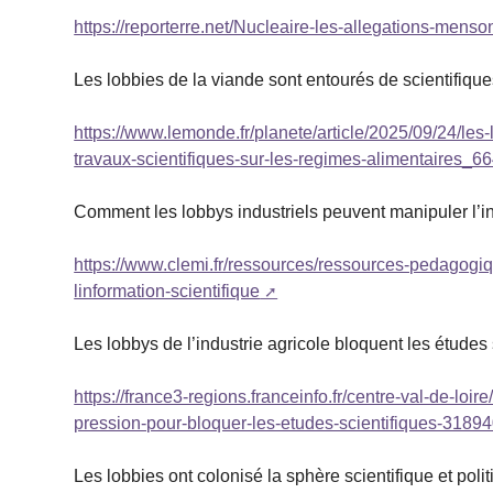
https://reporterre.net/Nucleaire-les-allegations-men
Les lobbies de la viande sont entourés de scientifiqu
https://www.lemonde.fr/planete/article/2025/09/24/les
travaux-scientifiques-sur-les-regimes-alimentaires_
Comment les lobbys industriels peuvent manipuler l’in
https://www.clemi.fr/ressources/ressources-pedagogi
linformation-scientifique
Les lobbys de l’industrie agricole bloquent les études 
https://france3-regions.franceinfo.fr/centre-val-de-loi
pression-pour-bloquer-les-etudes-scientifiques-31894
Les lobbies ont colonisé la sphère scientifique et poli