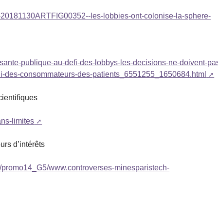
001-20181130ARTFIG00352--les-lobbies-ont-colonise-la-sphere-
-sante-publique-au-defi-des-lobbys-les-decisions-ne-doivent-pa
elui-des-consommateurs-des-patients_6551255_1650684.html
ientifiques
ans-limites
urs d’intérêts
o14/promo14_G5/www.controverses-minesparistech-