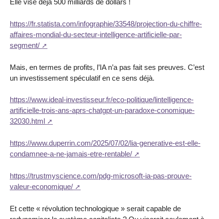
Elle vise déjà 500 milliards de dollars !
https://fr.statista.com/infographie/33548/projection-du-chiffre-
affaires-mondial-du-secteur-intelligence-artificielle-par-
segment/
Mais, en termes de profits, l’IA n’a pas fait ses preuves. C’est
un investissement spéculatif en ce sens déjà.
https://www.ideal-investisseur.fr/eco-politique/lintelligence-
artificielle-trois-ans-aprs-chatgpt-un-paradoxe-conomique-
32030.html
https://www.duperrin.com/2025/07/02/lia-generative-est-elle-
condamnee-a-ne-jamais-etre-rentable/
https://trustmyscience.com/pdg-microsoft-ia-pas-prouve-
valeur-economique/
Et cette « révolution technologique » serait capable de