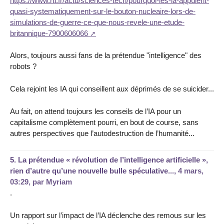
https://www.rtl.fr/actu/sciences-tech/pourquoi-les-ia-appuient-
quasi-systematiquement-sur-le-bouton-nucleaire-lors-de-
simulations-de-guerre-ce-que-nous-revele-une-etude-
britannique-7900606066
Alors, toujours aussi fans de la prétendue "intelligence" des
robots ?
Cela rejoint les IA qui conseillent aux déprimés de se suicider...
Au fait, on attend toujours les conseils de l’IA pour un
capitalisme complètement pourri, en bout de course, sans
autres perspectives que l’autodestruction de l’humanité...
5.
La prétendue « révolution de l’intelligence artificielle »,
rien d’autre qu’une nouvelle bulle spéculative...,
4 mars,
03:29
,
par
Myriam
.
Un rapport sur l’impact de l’IA déclenche des remous sur les