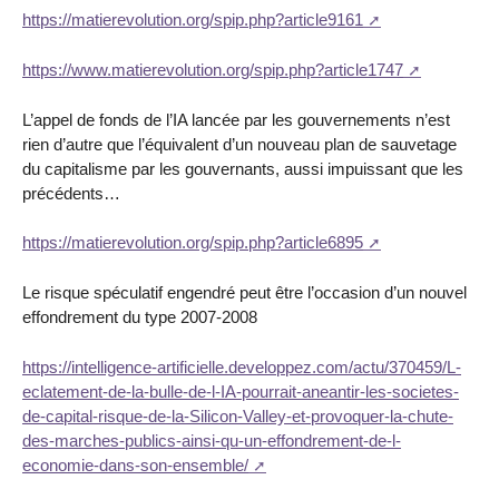
https://matierevolution.org/spip.php?article9161
https://www.matierevolution.org/spip.php?article1747
L’appel de fonds de l’IA lancée par les gouvernements n’est
rien d’autre que l’équivalent d’un nouveau plan de sauvetage
du capitalisme par les gouvernants, aussi impuissant que les
précédents…
https://matierevolution.org/spip.php?article6895
Le risque spéculatif engendré peut être l’occasion d’un nouvel
effondrement du type 2007-2008
https://intelligence-artificielle.developpez.com/actu/370459/L-
eclatement-de-la-bulle-de-l-IA-pourrait-aneantir-les-societes-
de-capital-risque-de-la-Silicon-Valley-et-provoquer-la-chute-
des-marches-publics-ainsi-qu-un-effondrement-de-l-
economie-dans-son-ensemble/