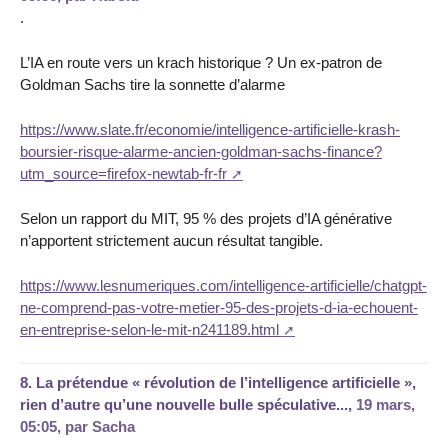
.
L’IA en route vers un krach historique ? Un ex-patron de
Goldman Sachs tire la sonnette d’alarme
https://www.slate.fr/economie/intelligence-artificielle-krash-
boursier-risque-alarme-ancien-goldman-sachs-finance?
utm_source=firefox-newtab-fr-fr
Selon un rapport du MIT, 95 % des projets d’IA générative
n’apportent strictement aucun résultat tangible.
https://www.lesnumeriques.com/intelligence-artificielle/chatgpt-
ne-comprend-pas-votre-metier-95-des-projets-d-ia-echouent-
en-entreprise-selon-le-mit-n241189.html
8.
La prétendue « révolution de l’intelligence artificielle »,
rien d’autre qu’une nouvelle bulle spéculative...,
19 mars,
05:05
,
par
Sacha