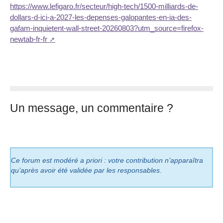
https://www.lefigaro.fr/secteur/high-tech/1500-milliards-de-
dollars-d-ici-a-2027-les-depenses-galopantes-en-ia-des-
gafam-inquietent-wall-street-20260803?utm_source=firefox-
newtab-fr-fr
Un message, un commentaire ?
Ce forum est modéré a priori : votre contribution n’apparaîtra
qu’après avoir été validée par les responsables.