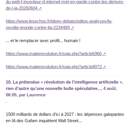
du-web-l-inventeur-d-internet-met-en-garde-contre-les-derives-
de-l-ia-20260604
https://www.lesechos.fr/idees-debats/editos-analyses/la-
revolte-gronde-contre-lia-2234489
... et le remplacer avec profit... humain !
https://www.matierevolution.fr/spip.php?article6960
https://www.matierevolution.fr/spip.php?article8073
10.
La prétendue « révolution de l’intelligence artificielle »,
rien d’autre qu’une nouvelle bulle spéculative...,
4 août,
06:05
,
par
Laurence
.
1500 milliards de dollars d’ici à 2027 : les dépenses galopantes
en IA des Gafam inquiètent Wall Street...