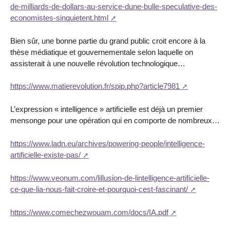
de-milliards-de-dollars-au-service-dune-bulle-speculative-des-
economistes-sinquietent.html
Bien sûr, une bonne partie du grand public croit encore à la
thèse médiatique et gouvernementale selon laquelle on
assisterait à une nouvelle révolution technologique…
https://www.matierevolution.fr/spip.php?article7981
L’expression « intelligence » artificielle est déjà un premier
mensonge pour une opération qui en comporte de nombreux…
https://www.ladn.eu/archives/powering-people/intelligence-
artificielle-existe-pas/
https://www.veonum.com/lillusion-de-lintelligence-artificielle-
ce-que-lia-nous-fait-croire-et-pourquoi-cest-fascinant/
https://www.comechezwouam.com/docs/IA.pdf