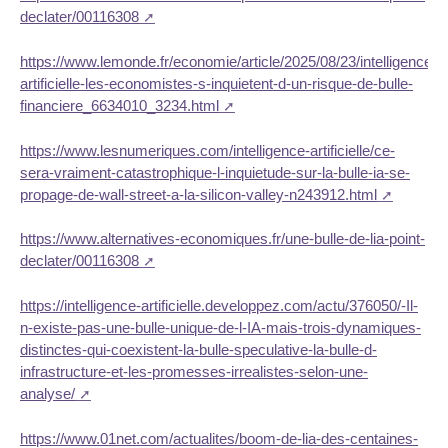
declater/00116308
https://www.lemonde.fr/economie/article/2025/08/23/intelligence-
artificielle-les-economistes-s-inquietent-d-un-risque-de-bulle-
financiere_6634010_3234.html
https://www.lesnumeriques.com/intelligence-artificielle/ce-
sera-vraiment-catastrophique-l-inquietude-sur-la-bulle-ia-se-
propage-de-wall-street-a-la-silicon-valley-n243912.html
https://www.alternatives-economiques.fr/une-bulle-de-lia-point-
declater/00116308
https://intelligence-artificielle.developpez.com/actu/376050/-Il-
n-existe-pas-une-bulle-unique-de-l-IA-mais-trois-dynamiques-
distinctes-qui-coexistent-la-bulle-speculative-la-bulle-d-
infrastructure-et-les-promesses-irrealistes-selon-une-
analyse/
https://www.01net.com/actualites/boom-de-lia-des-centaines-