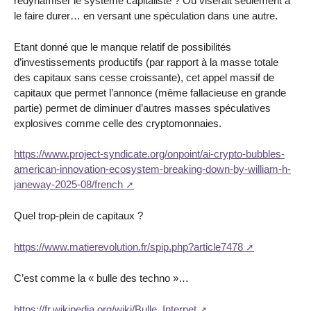
redynamiser le système capitaliste ? Ou viserait seulement à
le faire durer… en versant une spéculation dans une autre.
Etant donné que le manque relatif de possibilités
d’investissements productifs (par rapport à la masse totale
des capitaux sans cesse croissante), cet appel massif de
capitaux que permet l’annonce (même fallacieuse en grande
partie) permet de diminuer d’autres masses spéculatives
explosives comme celle des cryptomonnaies.
https://www.project-syndicate.org/onpoint/ai-crypto-bubbles-
american-innovation-ecosystem-breaking-down-by-william-h-
janeway-2025-08/french
Quel trop-plein de capitaux ?
https://www.matierevolution.fr/spip.php?article7478
C’est comme la « bulle des techno »…
https://fr.wikipedia.org/wiki/Bulle_Internet