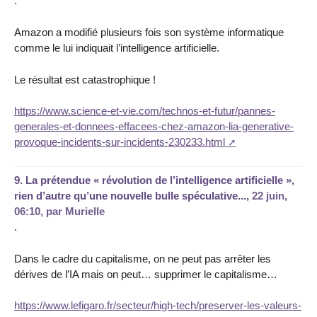
.
Amazon a modifié plusieurs fois son système informatique
comme le lui indiquait l’intelligence artificielle.
Le résultat est catastrophique !
https://www.science-et-vie.com/technos-et-futur/pannes-
generales-et-donnees-effacees-chez-amazon-lia-generative-
provoque-incidents-sur-incidents-230233.html
9.
La prétendue « révolution de l’intelligence artificielle »,
rien d’autre qu’une nouvelle bulle spéculative...,
22 juin,
06:10
,
par
Murielle
.
Dans le cadre du capitalisme, on ne peut pas arrêter les
dérives de l’IA mais on peut… supprimer le capitalisme…
https://www.lefigaro.fr/secteur/high-tech/preserver-les-valeurs-