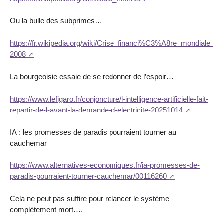
Ou la bulle des subprimes…
https://fr.wikipedia.org/wiki/Crise_financi%C3%A8re_mondiale_d
2008
La bourgeoisie essaie de se redonner de l’espoir…
https://www.lefigaro.fr/conjoncture/l-intelligence-artificielle-fait-
repartir-de-l-avant-la-demande-d-electricite-20251014
IA : les promesses de paradis pourraient tourner au
cauchemar
https://www.alternatives-economiques.fr/ia-promesses-de-
paradis-pourraient-tourner-cauchemar/00116260
Cela ne peut pas suffire pour relancer le système
complètement mort….