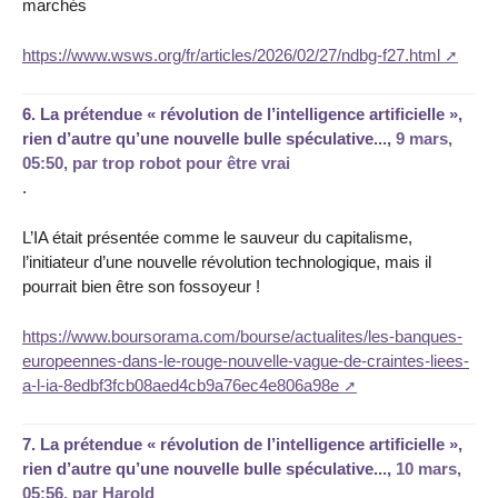
marchés
https://www.wsws.org/fr/articles/2026/02/27/ndbg-f27.html
6.
La prétendue « révolution de l’intelligence artificielle »,
rien d’autre qu’une nouvelle bulle spéculative...,
9 mars,
05:50
,
par
trop robot pour être vrai
.
L’IA était présentée comme le sauveur du capitalisme,
l’initiateur d’une nouvelle révolution technologique, mais il
pourrait bien être son fossoyeur !
https://www.boursorama.com/bourse/actualites/les-banques-
europeennes-dans-le-rouge-nouvelle-vague-de-craintes-liees-
a-l-ia-8edbf3fcb08aed4cb9a76ec4e806a98e
7.
La prétendue « révolution de l’intelligence artificielle »,
rien d’autre qu’une nouvelle bulle spéculative...,
10 mars,
05:56
,
par
Harold