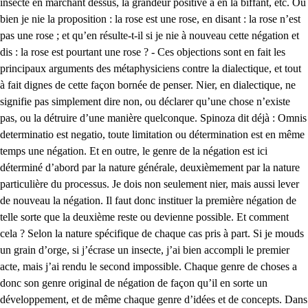
insecte en marchant dessus, la grandeur positive a en la biffant, etc. Ou
bien je nie la proposition : la rose est une rose, en disant : la rose n’est
pas une rose ; et qu’en résulte-t-il si je nie à nouveau cette négation et
dis : la rose est pourtant une rose ? - Ces objections sont en fait les
principaux arguments des métaphysiciens contre la dialectique, et tout
à fait dignes de cette façon bornée de penser. Nier, en dialectique, ne
signifie pas simplement dire non, ou déclarer qu’une chose n’existe
pas, ou la détruire d’une manière quelconque. Spinoza dit déjà : Omnis
determinatio est negatio, toute limitation ou détermination est en même
temps une négation. Et en outre, le genre de la négation est ici
déterminé d’abord par la nature générale, deuxièmement par la nature
particulière du processus. Je dois non seulement nier, mais aussi lever
de nouveau la négation. Il faut donc instituer la première négation de
telle sorte que la deuxième reste ou devienne possible. Et comment
cela ? Selon la nature spécifique de chaque cas pris à part. Si je mouds
un grain d’orge, si j’écrase un insecte, j’ai bien accompli le premier
acte, mais j’ai rendu le second impossible. Chaque genre de choses a
donc son genre original de négation de façon qu’il en sorte un
développement, et de même chaque genre d’idées et de concepts. Dans