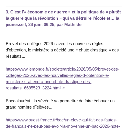
3.
C’est l’« économie de guerre » et la politique de « plutôt
la guerre que la révolution » qui va détruire l’école et… la
jeunesse !,
28 juin, 06:25
,
par
Mathilde
.
Brevet des collèges 2026 : avec les nouvelles règles
d’obtention, le ministère a décidé une « chute drastique » des
résultats...
https://www.lemonde.fr/societe/article/2026/05/05/brevet-des-
colleges-2026-avec-les-nouvelles-regles-d-obtention-le-
ministere-s-attend-a-une-chute-drastique-des-
resultats_6685523_3224.html
Baccalauréat : la sévérité va permettre de faire échouer un
grand nombre d"élèves...
https://www.ouest-france.fr/bac/un-eleve-qui-fait-des-fautes-
de-francais-ne-peut-pas-avoir-la-moyenne-un-bac-2026-note-