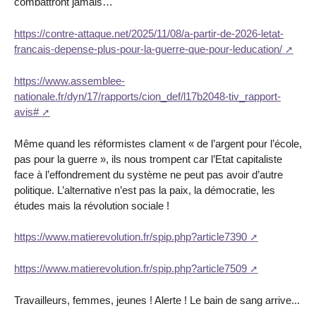
combattront jamais…
https://contre-attaque.net/2025/11/08/a-partir-de-2026-letat-
francais-depense-plus-pour-la-guerre-que-pour-leducation/
https://www.assemblee-
nationale.fr/dyn/17/rapports/cion_def/l17b2048-tiv_rapport-
avis#
Même quand les réformistes clament « de l’argent pour l’école,
pas pour la guerre », ils nous trompent car l’Etat capitaliste
face à l’effondrement du système ne peut pas avoir d’autre
politique. L’alternative n’est pas la paix, la démocratie, les
études mais la révolution sociale !
https://www.matierevolution.fr/spip.php?article7390
https://www.matierevolution.fr/spip.php?article7509
Travailleurs, femmes, jeunes ! Alerte ! Le bain de sang arrive...