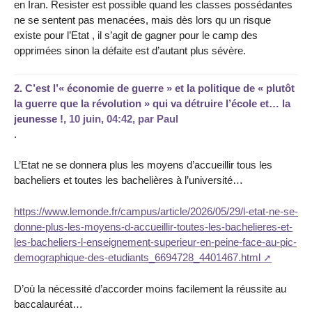
en Iran. Resister est possible quand les classes possédantes
ne se sentent pas menacées, mais dès lors qu un risque
existe pour l’Etat , il s’agit de gagner pour le camp des
opprimées sinon la défaite est d’autant plus sévère.
2.
C’est l’« économie de guerre » et la politique de « plutôt
la guerre que la révolution » qui va détruire l’école et… la
jeunesse !,
10 juin, 04:42
,
par
Paul
.
L’Etat ne se donnera plus les moyens d’accueillir tous les
bacheliers et toutes les bachelières à l’université…
https://www.lemonde.fr/campus/article/2026/05/29/l-etat-ne-se-
donne-plus-les-moyens-d-accueillir-toutes-les-bachelieres-et-
les-bacheliers-l-enseignement-superieur-en-peine-face-au-pic-
demographique-des-etudiants_6694728_4401467.html
D’où la nécessité d’accorder moins facilement la réussite au
baccalauréat…