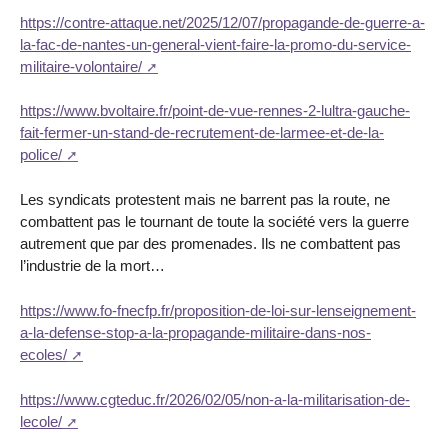
https://contre-attaque.net/2025/12/07/propagande-de-guerre-a-
la-fac-de-nantes-un-general-vient-faire-la-promo-du-service-
militaire-volontaire/
https://www.bvoltaire.fr/point-de-vue-rennes-2-lultra-gauche-
fait-fermer-un-stand-de-recrutement-de-larmee-et-de-la-
police/
Les syndicats protestent mais ne barrent pas la route, ne
combattent pas le tournant de toute la société vers la guerre
autrement que par des promenades. Ils ne combattent pas
l’industrie de la mort…
https://www.fo-fnecfp.fr/proposition-de-loi-sur-lenseignement-
a-la-defense-stop-a-la-propagande-militaire-dans-nos-
ecoles/
https://www.cgteduc.fr/2026/02/05/non-a-la-militarisation-de-
lecole/