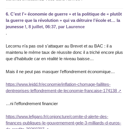
6.
C’est l’« économie de guerre » et la politique de « plutôt
la guerre que la révolution » qui va détruire l’école et… la
jeunesse !,
8 juillet, 06:37
,
par
Laurence
.
Lecornu n’a pas osé s’attaquer au Brevet et au BAC : il a
maintenu le même taux de réussite donc il a triché encore plus
que d’habitude car en réalité le niveau baisse…
Mais il ne peut pas masquer l’effondrement économique…
https://www.lejdd.fr/economie/inflation-chomage-faillites-
dentreprises-leffondrement-de-leconomie-francaise-174138
…ni l’effondrement financier
https://www.lefigaro.fr/conjoncture/comite-d-alerte-des-
finances-publiques-le-gouvernement-gele-3-milliards-d-euros-