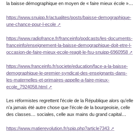
la baisse démographique en moyen de « faire mieux école »…
https://www.snuipp.fr/actualites/posts/baisse-demographique-
une-chance-pour-l-ecole
https://www.radiofrance.fr/franceinfo/podcasts/les-documents-
franceinfo/enseignement-la-baisse-demographique-doit-etre-l-
occasion-de-faire-mieux-ecole-reagit-le-fsu-snuipp-6960958
https://www.franceinfo.fr/societe/education/face-a-la-baisse-
demographique-le-premier-syndicat-des-enseignants-dans-
les-maternelles-et-primaires-appelle-a-faire-mieux-
ecole_7924058.html
Les réformistes regrettent l’école de la République alors qu’elle
n’a jamais été autre chose que l’école de la bourgeoisie, celle
des classes… sociales, celle aux mains du grand capital…
https://www.matierevolution.fr/spip.php?article7343