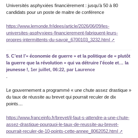
Universités asphyxiées financièrement : jusqu’à 50 à 80
candidats pour un poste de maitre de conférence
https://www.lemonde.fr/idees/article/2026/06/09/les-
universites-asphyxiees-financierement-fabriquent-leurs-
propres-intermittents-du-savoir_6700103_3232.html
5.
C’est l’« économie de guerre » et la politique de « plutôt
la guerre que la révolution » qui va détruire l’école et… la
jeunesse !,
1er juillet, 06:22
,
par
Laurence
.
Le gouvernement a programmé « une chute assez drastique »
du taux de réussite au brevet qui pourrait reculer de dix
points…
https://www.franceinfo.fr/brevet/il-faut-s-attendre-a-une-chute-
assez-drastique-pourquoi-le-taux-de-reussite-au-brevet-
pourrait-reculer-de-10-points-cette-annee_8062052.html