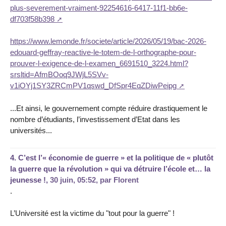
plus-severement-vraiment-92254616-6417-11f1-bb6e-
df703f58b398
https://www.lemonde.fr/societe/article/2026/05/19/bac-2026-
edouard-geffray-reactive-le-totem-de-l-orthographe-pour-
prouver-l-exigence-de-l-examen_6691510_3224.html?
srsltid=AfmBOoq9JWjL5SVv-
v1iOYj1SY3ZRCmPV1qswd_DfSpr4EqZDiwPeipg
...Et ainsi, le gouvernement compte réduire drastiquement le
nombre d’étudiants, l’investissement d’Etat dans les
universités...
4.
C’est l’« économie de guerre » et la politique de « plutôt
la guerre que la révolution » qui va détruire l’école et… la
jeunesse !,
30 juin, 05:52
,
par
Florent
.
L’Université est la victime du "tout pour la guerre" !