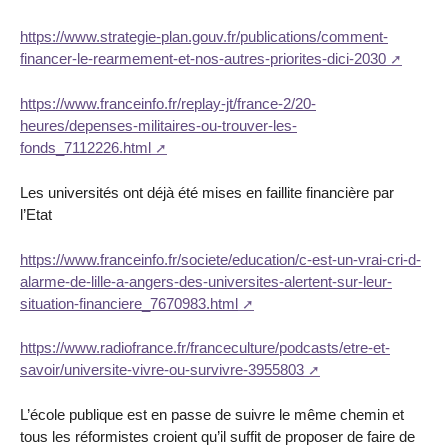
https://www.strategie-plan.gouv.fr/publications/comment-
financer-le-rearmement-et-nos-autres-priorites-dici-2030
https://www.franceinfo.fr/replay-jt/france-2/20-
heures/depenses-militaires-ou-trouver-les-
fonds_7112226.html
Les universités ont déjà été mises en faillite financière par
l’Etat
https://www.franceinfo.fr/societe/education/c-est-un-vrai-cri-d-
alarme-de-lille-a-angers-des-universites-alertent-sur-leur-
situation-financiere_7670983.html
https://www.radiofrance.fr/franceculture/podcasts/etre-et-
savoir/universite-vivre-ou-survivre-3955803
L’école publique est en passe de suivre le même chemin et
tous les réformistes croient qu’il suffit de proposer de faire de