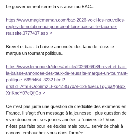
Le gouvernement serre la vis aussi au BAC...
https://www.magicmaman.com/bac-2026-voici-les-nouvelles-
regles-de-notation-qui-pourraient-faire-baisser-le-taux-de-
reussite,3777437.asp
Brevet et bac : la baisse annoncée des taux de réussite
marque un tournant politique...
https://www.lemonde.fr/idees/article/2026/06/08/brevet-et-bac-
la-baisse-annoncee-des-taux-de-reussite-marque-un-tournant-
politique_6699464_3232.html?
srsltid=AfmBOoo8mzLFkd4Z8G7dAF12Bfuie1uTgCpaXgBpx
XrIKncY07eQfjCo
Ce n’est pas juste une question de crédibilité des examens en
France. Il s’agit d’un message à la jeunesse : plus question de
vivre doucement ses jeunes années à l’université ! Vous
n’êtes pas faits pour les études mais pour... servir de chair à
canons, embauchez-vous dans l’armée !