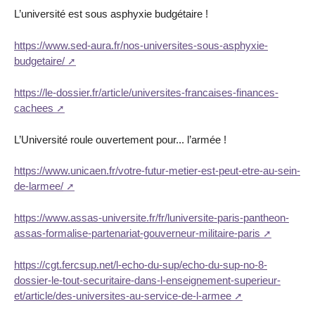
L’université est sous asphyxie budgétaire !
https://www.sed-aura.fr/nos-universites-sous-asphyxie-
budgetaire/
https://le-dossier.fr/article/universites-francaises-finances-
cachees
L’Université roule ouvertement pour... l’armée !
https://www.unicaen.fr/votre-futur-metier-est-peut-etre-au-sein-
de-larmee/
https://www.assas-universite.fr/fr/luniversite-paris-pantheon-
assas-formalise-partenariat-gouverneur-militaire-paris
https://cgt.fercsup.net/l-echo-du-sup/echo-du-sup-no-8-
dossier-le-tout-securitaire-dans-l-enseignement-superieur-
et/article/des-universites-au-service-de-l-armee