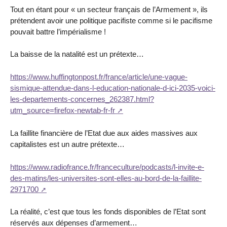
Tout en étant pour « un secteur français de l’Armement », ils
prétendent avoir une politique pacifiste comme si le pacifisme
pouvait battre l’impérialisme !
La baisse de la natalité est un prétexte…
https://www.huffingtonpost.fr/france/article/une-vague-
sismique-attendue-dans-l-education-nationale-d-ici-2035-voici-
les-departements-concernes_262387.html?
utm_source=firefox-newtab-fr-fr
La faillite financière de l’Etat due aux aides massives aux
capitalistes est un autre prétexte…
https://www.radiofrance.fr/franceculture/podcasts/l-invite-e-
des-matins/les-universites-sont-elles-au-bord-de-la-faillite-
2971700
La réalité, c’est que tous les fonds disponibles de l’Etat sont
réservés aux dépenses d’armement…