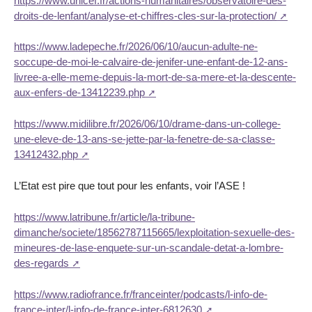
https://www.unicef.fr/actions-humanitaires/observatoire-des-
droits-de-lenfant/analyse-et-chiffres-cles-sur-la-protection/
https://www.ladepeche.fr/2026/06/10/aucun-adulte-ne-
soccupe-de-moi-le-calvaire-de-jenifer-une-enfant-de-12-ans-
livree-a-elle-meme-depuis-la-mort-de-sa-mere-et-la-descente-
aux-enfers-de-13412239.php
https://www.midilibre.fr/2026/06/10/drame-dans-un-college-
une-eleve-de-13-ans-se-jette-par-la-fenetre-de-sa-classe-
13412432.php
L’Etat est pire que tout pour les enfants, voir l’ASE !
https://www.latribune.fr/article/la-tribune-
dimanche/societe/18562787115665/lexploitation-sexuelle-des-
mineures-de-lase-enquete-sur-un-scandale-detat-a-lombre-
des-regards
https://www.radiofrance.fr/franceinter/podcasts/l-info-de-
france-inter/l-info-de-france-inter-6812630