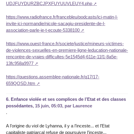
UDJFUYDURZBCJPXFUYUUVLEUY4.php
https://www.radiofrance.fr/francebleu/podcasts/ici-matin-l-
invite-ici-normandie/nicole-sacagiu-presidente-de-l-
association-parle-je-t-ecoute-5338100
https://www.ouest-france.fr/societe/justice/mineurs-victimes-
de-violences-sexuelles-en-premiere-ligne-leducation-nationale-
rencontre-de-vraies-difficultes-5e1545d4-611e-11f1-8a5e-
13fc958a9977
https://questions.assemblee-nationale.fr/q17/17-
659QOSD.htm
6.
Enfance violée et ses complices de l’Etat et des classes
possédantes,
15 juin, 05:03
,
par
Laurence
.
A l’origine du viol de Lyhanna, il y a l’inceste... et l’Etat
capitaliste patriarcal refuse de poursuivre l’inceste...