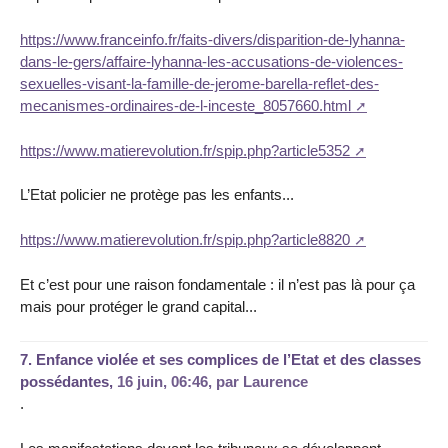
https://www.franceinfo.fr/faits-divers/disparition-de-lyhanna-
dans-le-gers/affaire-lyhanna-les-accusations-de-violences-
sexuelles-visant-la-famille-de-jerome-barella-reflet-des-
mecanismes-ordinaires-de-l-inceste_8057660.html
https://www.matierevolution.fr/spip.php?article5352
L’Etat policier ne protège pas les enfants...
https://www.matierevolution.fr/spip.php?article8820
Et c’est pour une raison fondamentale : il n’est pas là pour ça
mais pour protéger le grand capital...
7.
Enfance violée et ses complices de l’Etat et des classes
possédantes,
16 juin, 06:46
,
par
Laurence
.