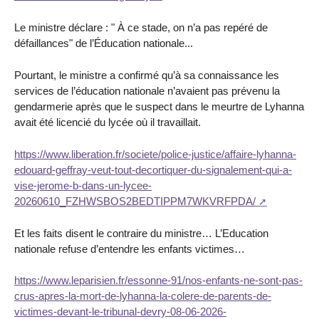
Le ministre déclare : " À ce stade, on n’a pas repéré de
défaillances" de l’Éducation nationale...
Pourtant, le ministre a confirmé qu’à sa connaissance les
services de l’éducation nationale n’avaient pas prévenu la
gendarmerie après que le suspect dans le meurtre de Lyhanna
avait été licencié du lycée où il travaillait.
https://www.liberation.fr/societe/police-justice/affaire-lyhanna-
edouard-geffray-veut-tout-decortiquer-du-signalement-qui-a-
vise-jerome-b-dans-un-lycee-
20260610_FZHWSBOS2BEDTIPPM7WKVRFPDA/
Et les faits disent le contraire du ministre… L’Education
nationale refuse d’entendre les enfants victimes…
https://www.leparisien.fr/essonne-91/nos-enfants-ne-sont-pas-
crus-apres-la-mort-de-lyhanna-la-colere-de-parents-de-
victimes-devant-le-tribunal-devry-08-06-2026-