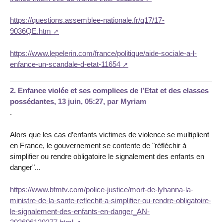
https://questions.assemblee-nationale.fr/q17/17-
9036QE.htm
https://www.lepelerin.com/france/politique/aide-sociale-a-l-
enfance-un-scandale-d-etat-11654
2.
Enfance violée et ses complices de l’Etat et des classes
possédantes,
13 juin, 05:27
,
par
Myriam
.
Alors que les cas d’enfants victimes de violence se multiplient
en France, le gouvernement se contente de "réfléchir à
simplifier ou rendre obligatoire le signalement des enfants en
danger"...
https://www.bfmtv.com/police-justice/mort-de-lyhanna-la-
ministre-de-la-sante-reflechit-a-simplifier-ou-rendre-obligatoire-
le-signalement-des-enfants-en-danger_AN-