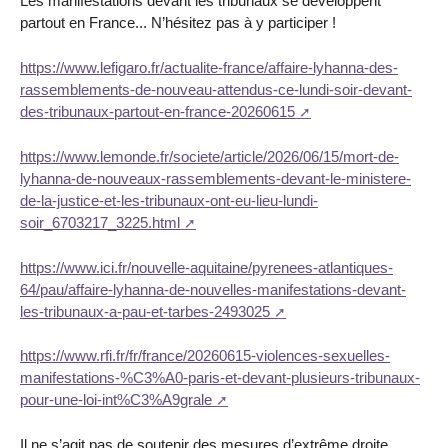
Les manifestations devant les tribunaux se développent
partout en France... N’hésitez pas à y participer !
https://www.lefigaro.fr/actualite-france/affaire-lyhanna-des-
rassemblements-de-nouveau-attendus-ce-lundi-soir-devant-
des-tribunaux-partout-en-france-20260615
https://www.lemonde.fr/societe/article/2026/06/15/mort-de-
lyhanna-de-nouveaux-rassemblements-devant-le-ministere-
de-la-justice-et-les-tribunaux-ont-eu-lieu-lundi-
soir_6703217_3225.html
https://www.ici.fr/nouvelle-aquitaine/pyrenees-atlantiques-
64/pau/affaire-lyhanna-de-nouvelles-manifestations-devant-
les-tribunaux-a-pau-et-tarbes-2493025
https://www.rfi.fr/fr/france/20260615-violences-sexuelles-
manifestations-%C3%A0-paris-et-devant-plusieurs-tribunaux-
pour-une-loi-int%C3%A9grale
Il ne s’agit pas de soutenir des mesures d’extrême droite