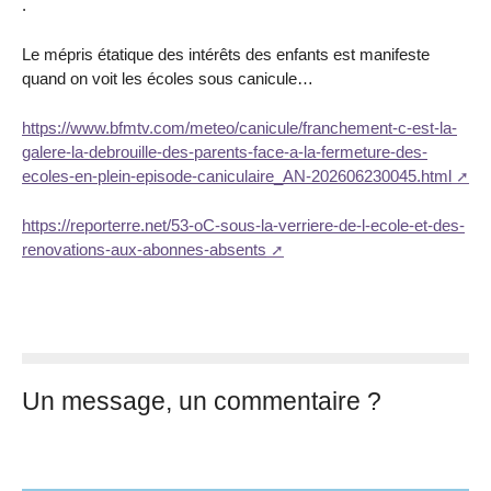
.
Le mépris étatique des intérêts des enfants est manifeste
quand on voit les écoles sous canicule…
https://www.bfmtv.com/meteo/canicule/franchement-c-est-la-
galere-la-debrouille-des-parents-face-a-la-fermeture-des-
ecoles-en-plein-episode-caniculaire_AN-202606230045.html
https://reporterre.net/53-oC-sous-la-verriere-de-l-ecole-et-des-
renovations-aux-abonnes-absents
Un message, un commentaire ?