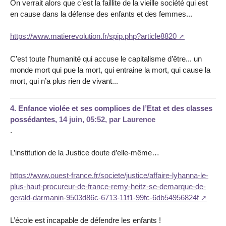
On verrait alors que c’est la faillite de la vieille société qui est
en cause dans la défense des enfants et des femmes...
https://www.matierevolution.fr/spip.php?article8820
C’est toute l’humanité qui accuse le capitalisme d’être... un
monde mort qui pue la mort, qui entraine la mort, qui cause la
mort, qui n’a plus rien de vivant...
4.
Enfance violée et ses complices de l’Etat et des classes
possédantes,
14 juin, 05:52
,
par
Laurence
.
L’institution de la Justice doute d’elle-même…
https://www.ouest-france.fr/societe/justice/affaire-lyhanna-le-
plus-haut-procureur-de-france-remy-heitz-se-demarque-de-
gerald-darmanin-9503d86c-6713-11f1-99fc-6db54956824f
L’école est incapable de défendre les enfants !