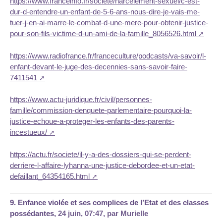
https://www.franceinfo.fr/societe/harcelement-sexuel/c-est-
dur-d-entendre-un-enfant-de-5-6-ans-nous-dire-je-vais-me-
tuer-j-en-ai-marre-le-combat-d-une-mere-pour-obtenir-justice-
pour-son-fils-victime-d-un-ami-de-la-famille_8056526.html
https://www.radiofrance.fr/franceculture/podcasts/va-savoir/l-
enfant-devant-le-juge-des-decennies-sans-savoir-faire-
7411541
https://www.actu-juridique.fr/civil/personnes-
famille/commission-denquete-parlementaire-pourquoi-la-
justice-echoue-a-proteger-les-enfants-des-parents-
incestueux/
https://actu.fr/societe/il-y-a-des-dossiers-qui-se-perdent-
derriere-l-affaire-lyhanna-une-justice-debordee-et-un-etat-
defaillant_64354165.html
9.
Enfance violée et ses complices de l’Etat et des classes
possédantes,
24 juin, 07:47
,
par
Murielle