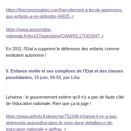
https://theconversation.com/harcelement-a-lecole-apprenons-
aux-enfants-a-se-defendre-84825
https://www.assemblee-
nationale.fr/dyn/17/questions/QANR5L17QE5547
En 2011, l’Etat a supprimé le défenseur des enfants comme
institution autonome !
5.
Enfance violée et ses complices de l’Etat et des classes
possédantes,
15 juin, 04:53
,
par
Lilia
.
Lyhanna : le gouvernement estime qu’il n’y a pas de faute côté
de l’éducation nationale. Rien que ça la juge !
https://www.aefinfo.fr/depeche/752248-lyhanna-il-ny-a-pas-
delements-aujourdhui-dans-le-sens-dune-defaillance-de-
leducation-nationale-e-geffray