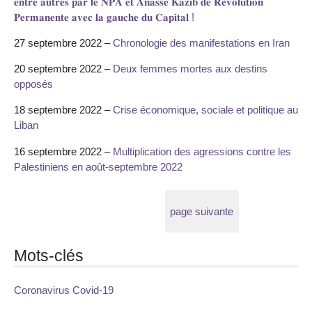
𝐞𝐧𝐭𝐫𝐞 𝐚𝐮𝐭𝐫𝐞𝐬 𝐩𝐚𝐫 𝐥𝐞 𝐍𝐏𝐀 𝐞𝐭 𝐀𝐧𝐚𝐬𝐬𝐞 𝐊𝐚𝐳𝐢𝐛 𝐝𝐞 𝐑𝐞́𝐯𝐨𝐥𝐮𝐭𝐢𝐨𝐧
𝐏𝐞𝐫𝐦𝐚𝐧𝐞𝐧𝐭𝐞 𝐚𝐯𝐞𝐜 𝐥𝐚 𝐠𝐚𝐮𝐜𝐡𝐞 𝐝𝐮 𝐂𝐚𝐩𝐢𝐭𝐚𝐥 !
27 septembre 2022 –
Chronologie des manifestations en Iran
20 septembre 2022 –
Deux femmes mortes aux destins
opposés
18 septembre 2022 –
Crise économique, sociale et politique au
Liban
16 septembre 2022 –
Multiplication des agressions contre les
Palestiniens en août-septembre 2022
page suivante
Mots-clés
Coronavirus Covid-19