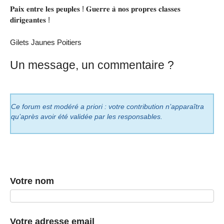
𝐏𝐚𝐢𝐱 𝐞𝐧𝐭𝐫𝐞 𝐥𝐞𝐬 𝐩𝐞𝐮𝐩𝐥𝐞𝐬 ! 𝐆𝐮𝐞𝐫𝐫𝐞 𝐚̀ 𝐧𝐨𝐬 𝐩𝐫𝐨𝐩𝐫𝐞𝐬 𝐜𝐥𝐚𝐬𝐬𝐞𝐬
𝐝𝐢𝐫𝐢𝐠𝐞𝐚𝐧𝐭𝐞𝐬 !
Gilets Jaunes Poitiers
Un message, un commentaire ?
Ce forum est modéré a priori : votre contribution n’apparaîtra
qu’après avoir été validée par les responsables.
Votre nom
Votre adresse email