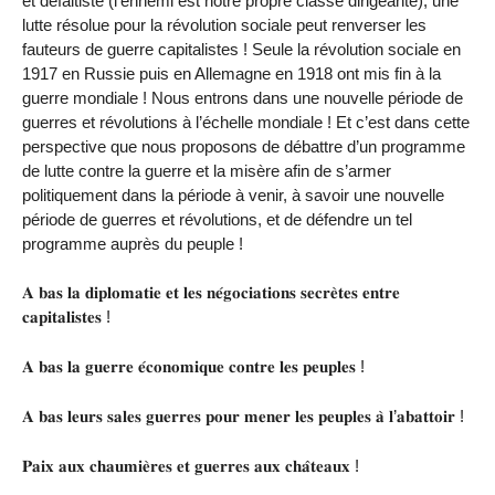
et défaitiste (l’ennemi est notre propre classe dirigeante), une
lutte résolue pour la révolution sociale peut renverser les
fauteurs de guerre capitalistes ! Seule la révolution sociale en
1917 en Russie puis en Allemagne en 1918 ont mis fin à la
guerre mondiale ! Nous entrons dans une nouvelle période de
guerres et révolutions à l’échelle mondiale ! Et c’est dans cette
perspective que nous proposons de débattre d’un programme
de lutte contre la guerre et la misère afin de s’armer
politiquement dans la période à venir, à savoir une nouvelle
période de guerres et révolutions, et de défendre un tel
programme auprès du peuple !
𝐀 𝐛𝐚𝐬 𝐥𝐚 𝐝𝐢𝐩𝐥𝐨𝐦𝐚𝐭𝐢𝐞 𝐞𝐭 𝐥𝐞𝐬 𝐧𝐞́𝐠𝐨𝐜𝐢𝐚𝐭𝐢𝐨𝐧𝐬 𝐬𝐞𝐜𝐫𝐞̀𝐭𝐞𝐬 𝐞𝐧𝐭𝐫𝐞
𝐜𝐚𝐩𝐢𝐭𝐚𝐥𝐢𝐬𝐭𝐞𝐬 !
𝐀 𝐛𝐚𝐬 𝐥𝐚 𝐠𝐮𝐞𝐫𝐫𝐞 𝐞́𝐜𝐨𝐧𝐨𝐦𝐢𝐪𝐮𝐞 𝐜𝐨𝐧𝐭𝐫𝐞 𝐥𝐞𝐬 𝐩𝐞𝐮𝐩𝐥𝐞𝐬 !
𝐀 𝐛𝐚𝐬 𝐥𝐞𝐮𝐫𝐬 𝐬𝐚𝐥𝐞𝐬 𝐠𝐮𝐞𝐫𝐫𝐞𝐬 𝐩𝐨𝐮𝐫 𝐦𝐞𝐧𝐞𝐫 𝐥𝐞𝐬 𝐩𝐞𝐮𝐩𝐥𝐞𝐬 𝐚̀ 𝐥’𝐚𝐛𝐚𝐭𝐭𝐨𝐢𝐫 !
𝐏𝐚𝐢𝐱 𝐚𝐮𝐱 𝐜𝐡𝐚𝐮𝐦𝐢𝐞̀𝐫𝐞𝐬 𝐞𝐭 𝐠𝐮𝐞𝐫𝐫𝐞𝐬 𝐚𝐮𝐱 𝐜𝐡𝐚̂𝐭𝐞𝐚𝐮𝐱 !