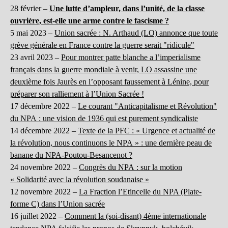
28 février –
Une lutte d’ampleur, dans l’unité, de la classe
ouvrière, est-elle une arme contre le fascisme ?
5 mai 2023 –
Union sacrée : N. Arthaud (LO) annonce que toute
grève générale en France contre la guerre serait "ridicule"
23 avril 2023 –
Pour montrer patte blanche a l’imperialisme
français dans la guerre mondiale à venir, LO assassine une
deuxième fois Jaurès en l’opposant faussement à Lénine, pour
préparer son ralliement à l’Union Sacrée !
17 décembre 2022 –
Le courant "Anticapitalisme et Révolution"
du NPA : une vision de 1936 qui est purement syndicaliste
14 décembre 2022 –
Texte de la PFC : « Urgence et actualité de
la révolution, nous continuons le NPA » : une dernière peau de
banane du NPA-Poutou-Besancenot ?
24 novembre 2022 –
Congrès du NPA : sur la motion
« Solidarité avec la révolution soudanaise »
12 novembre 2022 –
La Fraction l’Etincelle du NPA (Plate-
forme C) dans l’Union sacrée
16 juillet 2022 –
Comment la (soi-disant) 4ème internationale