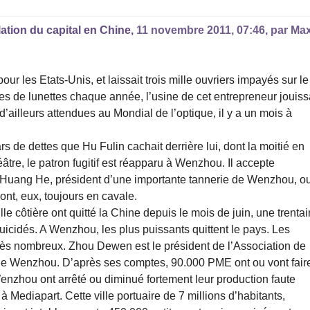
lation du capital en Chine,
11 novembre 2011, 07:46
,
par
Ma
r les Etats-Unis, et laissait trois mille ouvriers impayés sur le
es de lunettes chaque année, l’usine de cet entrepreneur jouiss
’ailleurs attendues au Mondial de l’optique, il y a un mois à
rs de dettes que Hu Fulin cachait derrière lui, dont la moitié en
éâtre, le patron fugitif est réapparu à Wenzhou. Il accepte
. Huang He, président d’une importante tannerie de Wenzhou, o
ont, eux, toujours en cavale.
lle côtière ont quitté la Chine depuis le mois de juin, une trenta
uicidés. A Wenzhou, les plus puissants quittent le pays. Les
nt très nombreux. Zhou Dewen est le président de l’Association de
de Wenzhou. D’après ses comptes, 90.000 PME ont ou vont fair
nzhou ont arrêté ou diminué fortement leur production faute
l à Mediapart. Cette ville portuaire de 7 millions d’habitants,