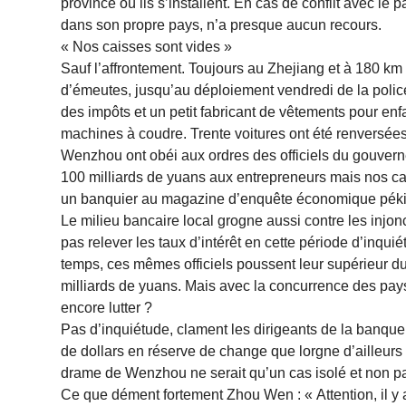
province où ils s’installent. En cas de conflit avec le 
dans son propre pays, n’a presque aucun recours.
« Nos caisses sont vides »
Sauf l’affrontement. Toujours au Zhejiang et à 180 k
d’émeutes, jusqu’au déploiement vendredi de la police m
des impôts et un petit fabricant de vêtements pour enf
machines à coudre. Trente voitures ont été renversées
Wenzhou ont obéi aux ordres des officiels du gouver
100 milliards de yuans aux entrepreneurs mais nos cais
un banquier au magazine d’enquête économique pékino
Le milieu bancaire local grogne aussi contre les injo
pas relever les taux d’intérêt en cette période d’inqu
temps, ces mêmes officiels poussent leur supérieur du
milliards de yuans. Mais avec la concurrence des pays 
encore lutter ?
Pas d’inquiétude, clament les dirigeants de la banque
de dollars en réserve de change que lorgne d’ailleurs l
drame de Wenzhou ne serait qu’un cas isolé et non pa
Ce que dément fortement Zhou Wen : « Attention, il y 