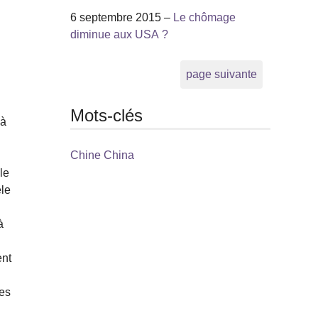
6 septembre 2015 –
Le chômage
diminue aux USA ?
page suivante
Mots-clés
 à
Chine China
le
èle
à
ent
des