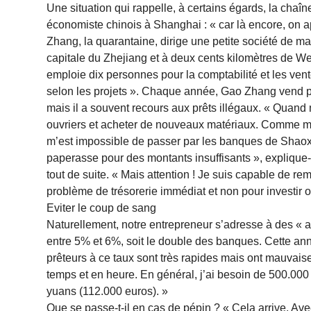
Une situation qui rappelle, à certains égards, la chaî
économiste chinois à Shanghai : « car là encore, on a
Zhang, la quarantaine, dirige une petite société de m
capitale du Zhejiang et à deux cents kilomètres de We
emploie dix personnes pour la comptabilité et les vente
selon les projets ». Chaque année, Gao Zhang vend po
mais il a souvent recours aux prêts illégaux. « Quand 
ouvriers et acheter de nouveaux matériaux. Comme me
m’est impossible de passer par les banques de Shaoxi
paperasse pour des montants insuffisants », explique
tout de suite. « Mais attention ! Je suis capable de re
problème de trésorerie immédiat et non pour investir o
Eviter le coup de sang
Naturellement, notre entrepreneur s’adresse à des « ami
entre 5% et 6%, soit le double des banques. Cette anné
prêteurs à ce taux sont très rapides mais ont mauvais
temps et en heure. En général, j’ai besoin de 500.000 
yuans (112.000 euros). »
Que se passe-t-il en cas de pépin ? « Cela arrive. Ave