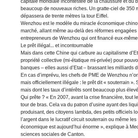
capitale mondiale incontestée de la chaussure et du br
beaucoup de nouveaux riches. Un gratte-ciel de 350 m
dépassera de trente mètres la tour Eiffel.
Wenzhou est le modèle du miracle économique chinois
marché, allant même au-delà des réformes engagées pa
entrepreneurs de Wenzhou qui ont financé eux-mêmes la
Le prêt illégal... et incontournable
Mais dans cette Chine qui carbure au capitalisme d’Eta
propriété collective (mi-étatique mi-privée) pour pouvo
banques – elles aussi d’Etat – brassant les milliards 
En cas d’imprévu, les chefs de PME de Wenzhou n’ont 
mais officiellement illégale : le prêt dit « souterrain »
mais dont les taux d’intérêts sont beaucoup plus éle
Qui prête ? « En 2007, avant la crise financière, tout
tour de bras. Cela va du patron d’usine ayant des liquidi
produisant, des citoyens lambda, des petits officiels 
l’argent dans le lucratif circuit souterrain ou même les
économique est aujourd’hui énorme », explique à Med
sciences sociales de Canton.