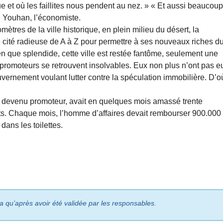
ue et où les faillites nous pendent au nez. » « Et aussi beaucou
Li Youhan, l’économiste.
ètres de la ville historique, en plein milieu du désert, la
 cité radieuse de A à Z pour permettre à ses nouveaux riches d
en que splendide, cette ville est restée fantôme, seulement une
promoteurs se retrouvent insolvables. Eux non plus n’ont pas e
vernement voulant lutter contre la spéculation immobilière. D’o
os devenu promoteur, avait en quelques mois amassé trente
nts. Chaque mois, l’homme d’affaires devait rembourser 900.000
 dans les toilettes.
ra qu’après avoir été validée par les responsables.