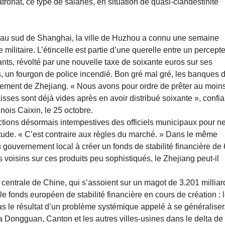
patronat, ce type de salariés, en situation de quasi-clandestinité
m au sud de Shanghai, la ville de Huzhou a connu une semaine
ilitaire. L’étincelle est partie d’une querelle entre un percept
ants, révolté par une nouvelle taxe de soixante euros sur ses
, un fourgon de police incendié. Bon gré mal gré, les banques 
nement de Zhejiang. « Nous avons pour ordre de prêter au moin
ses sont déjà vides après en avoir distribué soixante », confia
is Caixin, le 25 octobre.
nctions désormais intempestives des officiels municipaux pour n
iétude. « C’est contraire aux règles du marché. » Dans le même
 gouvernement local à créer un fonds de stabilité financière de
voisins sur ces produits peu sophistiqués, le Zhejiang peut-il
 centrale de Chine, qui s’assoient sur un magot de 3.201 milliar
e fonds européen de stabilité financière en cours de création : 
s le résultat d’un problème systémique appelé à se généraliser
a Dongguan, Canton et les autres villes-usines dans le delta de 