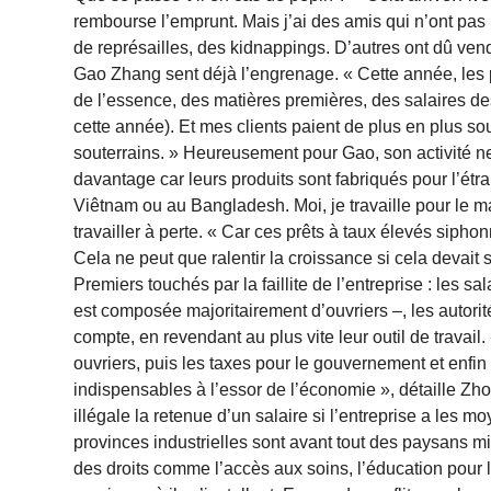
rembourse l’emprunt. Mais j’ai des amis qui n’ont pas 
de représailles, des kidnappings. D’autres ont dû vend
Gao Zhang sent déjà l’engrenage. « Cette année, les p
de l’essence, des matières premières, des salaires d
cette année). Et mes clients paient de plus en plus s
souterrains. » Heureusement pour Gao, son activité ne fa
davantage car leurs produits sont fabriqués pour l’ét
Viêtnam ou au Bangladesh. Moi, je travaille pour le 
travailler à perte. « Car ces prêts à taux élevés siph
Cela ne peut que ralentir la croissance si cela devait
Premiers touchés par la faillite de l’entreprise : les 
est composée majoritairement d’ouvriers –, les autorit
compte, en revendant au plus vite leur outil de travail
ouvriers, puis les taxes pour le gouvernement et enfin 
indispensables à l’essor de l’économie », détaille Zh
illégale la retenue d’un salaire si l’entreprise a les m
provinces industrielles sont avant tout des paysans m
des droits comme l’accès aux soins, l’éducation pour 