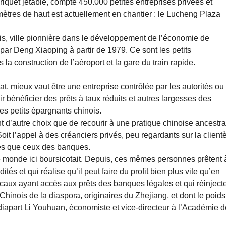
iquet jetable, compte 450.000 petites entreprises privées et
ètres de haut est actuellement en chantier : le Lucheng Plaza
, ville pionnière dans le développement de l’économie de
r Deng Xiaoping à partir de 1979. Ce sont les petits
 construction de l’aéroport et la gare du train rapide.
t, mieux vaut être une entreprise contrôlée par les autorités ou
ir bénéficier des prêts à taux réduits et autres largesses des
des petits épargnants chinois.
d’autre choix que de recourir à une pratique chinoise ancestra
. Soit l’appel à des créanciers privés, peu regardants sur la client
vés que ceux des banques.
 le monde ici boursicotait. Depuis, ces mêmes personnes prêtent 
tés et qui réalise qu’il peut faire du profit bien plus vite qu’en
locaux ayant accès aux prêts des banques légales et qui réinject
 Chinois de la diaspora, originaires du Zhejiang, et dont le poids
iapart Li Youhuan, économiste et vice-directeur à l’Académie 