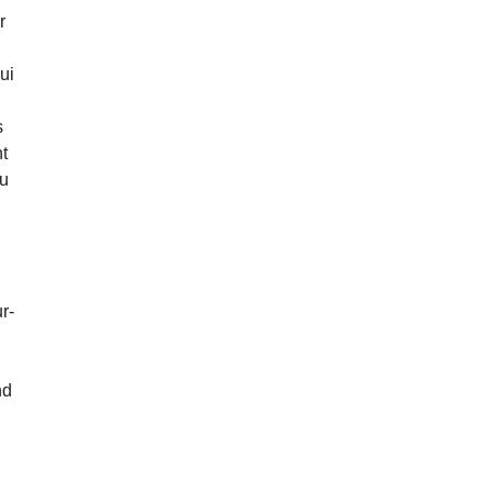
r
ui
s
nt
au
r-
nd