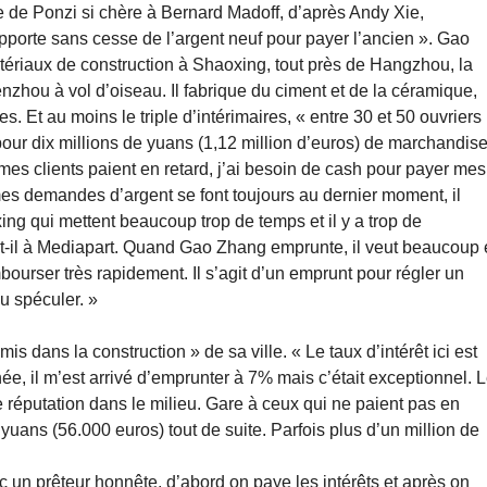
ne de Ponzi si chère à Bernard Madoff, d’après Andy Xie,
pporte sans cesse de l’argent neuf pour payer l’ancien ». Gao
atériaux de construction à Shaoxing, tout près de Hangzhou, la
nzhou à vol d’oiseau. Il fabrique du ciment et de la céramique,
s. Et au moins le triple d’intérimaires, « entre 30 et 50 ouvriers
ur dix millions de yuans (1,12 million d’euros) de marchandis
mes clients paient en retard, j’ai besoin de cash pour payer mes
s demandes d’argent se font toujours au dernier moment, il
ng qui mettent beaucoup trop de temps et il y a trop de
-t-il à Mediapart. Quand Gao Zhang emprunte, il veut beaucoup 
mbourser très rapidement. Il s’agit d’un emprunt pour régler un
u spéculer. »
s dans la construction » de sa ville. « Le taux d’intérêt ici est
e, il m’est arrivé d’emprunter à 7% mais c’était exceptionnel. 
e réputation dans le milieu. Gare à ceux qui ne paient pas en
yuans (56.000 euros) tout de suite. Parfois plus d’un million de
c un prêteur honnête, d’abord on paye les intérêts et après on