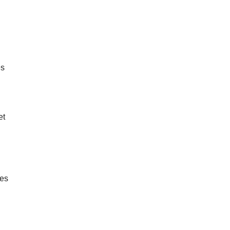
es
et
Les