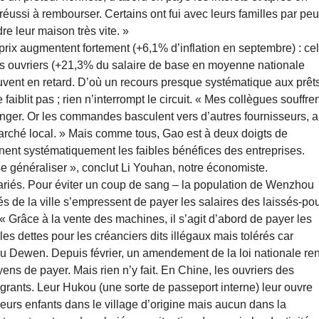
réussi à rembourser. Certains ont fui avec leurs familles par peu
re leur maison très vite. »
rix augmentent fortement (+6,1% d’inflation en septembre) : cel
es ouvriers (+21,3% du salaire de base en moyenne nationale
ouvent en retard. D’où un recours presque systématique aux prêt
iblit pas ; rien n’interrompt le circuit. « Mes collègues souffre
ranger. Or les commandes basculent vers d’autres fournisseurs, 
marché local. » Mais comme tous, Gao est à deux doigts de
onnent systématiquement les faibles bénéfices des entreprises.
 se généraliser », conclut Li Youhan, notre économiste.
salariés. Pour éviter un coup de sang – la population de Wenzhou
és de la ville s’empressent de payer les salaires des laissés-pou
. « Grâce à la vente des machines, il s’agit d’abord de payer les
les dettes pour les créanciers dits illégaux mais tolérés car
ou Dewen. Depuis février, un amendement de la loi nationale re
oyens de payer. Mais rien n’y fait. En Chine, les ouvriers des
igrants. Leur Hukou (une sorte de passeport interne) leur ouvre
leurs enfants dans le village d’origine mais aucun dans la