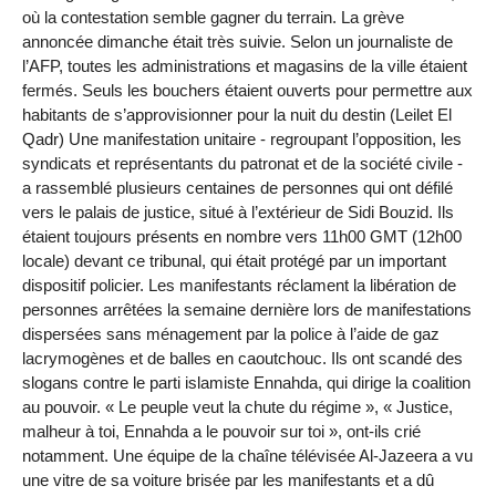
où la contestation semble gagner du terrain. La grève
annoncée dimanche était très suivie. Selon un journaliste de
l’AFP, toutes les administrations et magasins de la ville étaient
fermés. Seuls les bouchers étaient ouverts pour permettre aux
habitants de s’approvisionner pour la nuit du destin (Leilet El
Qadr) Une manifestation unitaire - regroupant l’opposition, les
syndicats et représentants du patronat et de la société civile -
a rassemblé plusieurs centaines de personnes qui ont défilé
vers le palais de justice, situé à l’extérieur de Sidi Bouzid. Ils
étaient toujours présents en nombre vers 11h00 GMT (12h00
locale) devant ce tribunal, qui était protégé par un important
dispositif policier. Les manifestants réclament la libération de
personnes arrêtées la semaine dernière lors de manifestations
dispersées sans ménagement par la police à l’aide de gaz
lacrymogènes et de balles en caoutchouc. Ils ont scandé des
slogans contre le parti islamiste Ennahda, qui dirige la coalition
au pouvoir. « Le peuple veut la chute du régime », « Justice,
malheur à toi, Ennahda a le pouvoir sur toi », ont-ils crié
notamment. Une équipe de la chaîne télévisée Al-Jazeera a vu
une vitre de sa voiture brisée par les manifestants et a dû