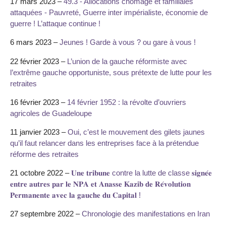
17 mars 2023 –
49.3 - Allocations chômage et familiales
attaquées - Pauvreté, Guerre inter impérialiste, économie de
guerre ! L’attaque continue !
6 mars 2023 –
Jeunes ! Garde à vous ? ou gare à vous !
22 février 2023 –
L’union de la gauche réformiste avec
l’extrême gauche opportuniste, sous prétexte de lutte pour les
retraites
16 février 2023 –
14 février 1952 : la révolte d’ouvriers
agricoles de Guadeloupe
11 janvier 2023 –
Oui, c’est le mouvement des gilets jaunes
qu’il faut relancer dans les entreprises face à la prétendue
réforme des retraites
21 octobre 2022 –
𝐔𝐧𝐞 𝐭𝐫𝐢𝐛𝐮𝐧𝐞 contre la lutte de classe 𝐬𝐢𝐠𝐧𝐞́𝐞
𝐞𝐧𝐭𝐫𝐞 𝐚𝐮𝐭𝐫𝐞𝐬 𝐩𝐚𝐫 𝐥𝐞 𝐍𝐏𝐀 𝐞𝐭 𝐀𝐧𝐚𝐬𝐬𝐞 𝐊𝐚𝐳𝐢𝐛 𝐝𝐞 𝐑𝐞́𝐯𝐨𝐥𝐮𝐭𝐢𝐨𝐧
𝐏𝐞𝐫𝐦𝐚𝐧𝐞𝐧𝐭𝐞 𝐚𝐯𝐞𝐜 𝐥𝐚 𝐠𝐚𝐮𝐜𝐡𝐞 𝐝𝐮 𝐂𝐚𝐩𝐢𝐭𝐚𝐥 !
27 septembre 2022 –
Chronologie des manifestations en Iran