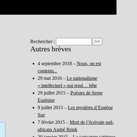
Rechercher :
Autres brèves
4 septembre 2018 –
Nous, on est
contents...
29 mai 2016 –
Le nationalisme
« intellectuel » qui rend… bête
29 juillet 2015 –
Poésies de Serge
Essénine
9 juillet 2015 –
Les mystères d’Eugène
Sue
7 février 2015 –
Mort de l’écrivain sud-
africain André Brink
20 janvier 2015 –
La caricature satirique