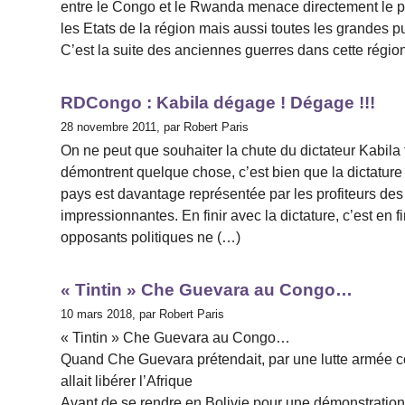
entre le Congo et le Rwanda menace directement le p
les Etats de la région mais aussi toutes les grandes p
C’est la suite des anciennes guerres dans cette régi
RDCongo : Kabila dégage ! Dégage !!!
28 novembre 2011, par Robert Paris
On ne peut que souhaiter la chute du dictateur Kabila 
démontrent quelque chose, c’est bien que la dictature 
pays est davantage représentée par les profiteurs des
impressionnantes. En finir avec la dictature, c’est en fi
opposants politiques ne (…)
« Tintin » Che Guevara au Congo…
10 mars 2018, par Robert Paris
« Tintin » Che Guevara au Congo…
Quand Che Guevara prétendait, par une lutte armée comp
allait libérer l’Afrique
Avant de se rendre en Bolivie pour une démonstration 