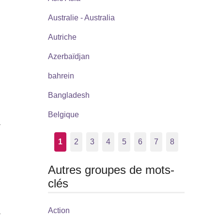
Australie - Australia
Autriche
Azerbaïdjan
bahrein
Bangladesh
Belgique
à
1
2
3
4
5
6
7
8
Autres groupes de mots-
clés
Action
a