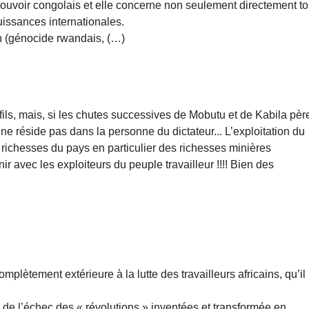
ouvoir congolais et elle concerne non seulement directement t
uissances internationales.
on (génocide rwandais, (…)
fils, mais, si les chutes successives de Mobutu et de Kabila pèr
ne réside pas dans la personne du dictateur... L’exploitation du
 richesses du pays en particulier des richesses minières
nir avec les exploiteurs du peuple travailleur !!!! Bien des
lètement extérieure à la lutte des travailleurs africains, qu’il
de l’échec des « révolutions » inventées et transformée en