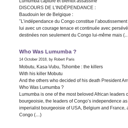
Lumumba capturé et bientôt assassiné
DISCOURS DE L’INDÉPENDANCE :
Baudouin Ier de Belgique :
"L’indépendance du Congo constitue l’aboutissement de
lui avec un courage tenace et continuée avec persévé
destinées non seulement du Congo lui-même mais (
Who Was Lumumba ?
14 October 2018, by Robert Paris
Mobutu, Kasa-Vubu, Tshombe : the killers
With his killer Mobutu
And the others who decided of his death President Ar
Who Was Lumumba ?
Lumumba is one of the most beloved African leaders o
bourgeoisie, the leaders of Congo’s independence as wel
imperialist bourgeoisie of USA, Belgium and France, 
Congo (…)