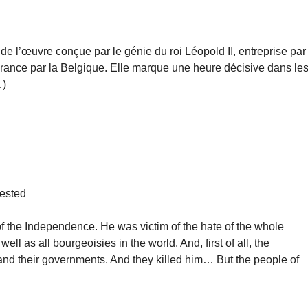
 l’œuvre conçue par le génie du roi Léopold II, entreprise par
rance par la Belgique. Elle marque une heure décisive dans le
…)
rested
f the Independence. He was victim of the hate of the whole
l as all bourgeoisies in the world. And, first of all, the
and their governments. And they killed him… But the people of