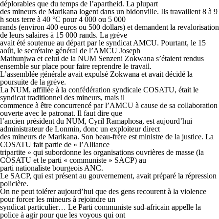
déplorables que du temps de l’apartheid. La plupart
des mineurs de Marikana logent dans un bidonville. Ils travaillent 8 à 9
h sous terre à 40 °C pour 4 000 ou 5 000
rands (environ 400 euros ou 500 dollars) et demandent la revalorisation
de leurs salaires à 15 000 rands. La grève
avait été soutenue au départ par le syndicat AMCU. Pourtant, le 15
août, le secrétaire général de l’AMCU Joseph
Mathunjwa et celui de la NUM Senzeni Zokwana s’étaient rendus
ensemble sur place pour faire reprendre le travail.
L’assemblée générale avait expulsé Zokwana et avait décidé la
poursuite de la grève.
La NUM, affiliée à la confédération syndicale COSATU, était le
syndicat traditionnel des mineurs, mais il
commence à être concurrencé par l’AMCU à cause de sa collaboration
ouverte avec le patronat. Il faut dire que
l’ancien président du NUM, Cyril Ramaphosa, est aujourd’hui
administrateur de Lonmin, donc un exploiteur direct
des mineurs de Marikana. Son beau-frère est ministre de la justice. La
COSATU fait partie de « l’Alliance
tripartite » qui subordonne les organisations ouvrières de masse (la
COSATU et le parti « communiste » SACP) au
parti nationaliste bourgeois ANC.
Le SACP, qui est présent au gouvernement, avait préparé la répression
policière.
On ne peut tolérer aujourd’hui que des gens recourent à la violence
pour forcer les mineurs à rejoindre un
syndicat particulier… Le Parti communiste sud-africain appelle la
police à agir pour que les voyous qui ont