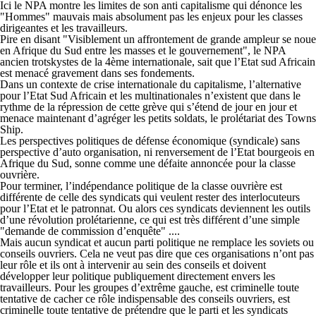
Ici le NPA montre les limites de son anti capitalisme qui dénonce les
"Hommes" mauvais mais absolument pas les enjeux pour les classes
dirigeantes et les travailleurs.
Pire en disant "Visiblement un affrontement de grande ampleur se noue
en Afrique du Sud entre les masses et le gouvernement", le NPA
ancien trotskystes de la 4ème internationale, sait que l’Etat sud Africain
est menacé gravement dans ses fondements.
Dans un contexte de crise internationale du capitalisme, l’alternative
pour l’Etat Sud Africain et les multinationales n’existent que dans le
rythme de la répression de cette grève qui s’étend de jour en jour et
menace maintenant d’agréger les petits soldats, le prolétariat des Towns
Ship.
Les perspectives politiques de défense économique (syndicale) sans
perspective d’auto organisation, ni renversement de l’Etat bourgeois en
Afrique du Sud, sonne comme une défaite annoncée pour la classe
ouvrière.
Pour terminer, l’indépendance politique de la classe ouvrière est
différente de celle des syndicats qui veulent rester des interlocuteurs
pour l’Etat et le patronnat. Ou alors ces syndicats deviennent les outils
d’une révolution prolétarienne, ce qui est très différent d’une simple
"demande de commission d’enquête" ....
Mais aucun syndicat et aucun parti politique ne remplace les soviets ou
conseils ouvriers. Cela ne veut pas dire que ces organisations n’ont pas
leur rôle et ils ont à intervenir au sein des conseils et doivent
développer leur politique publiquement directement envers les
travailleurs. Pour les groupes d’extrême gauche, est criminelle toute
tentative de cacher ce rôle indispensable des conseils ouvriers, est
criminelle toute tentative de prétendre que le parti et les syndicats