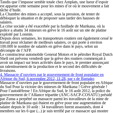
Tandis que l’impasse semble totale chez Amplats, une lueur d’espoir
est apparue cette semaine pour les mines d’or où le mouvement a fait
tâche d’huile.
La Chambre des mines a accepté, sous la pression, de tenter de
débloquer la situation et de proposer sans tarder des hausses de
salaires.
La crise sociale a été exacerbée par la fusillade de Marikana, où la
police a abattu 34 mineurs en grève le 16 août sur un site de platine
exploité par Lonmin.
Depuis deux semaines, les transporteurs routiers ont également cessé le
travail pour réclamer de meilleurs salaires, ce qui porte à environ
100.000 le nombre de salariés en grève dans le pays, selon un
décompte de l’AFP.
Le constructeur automobile General Motors et le pétrolier Royal Dutch
Shell ont prévenu vendredi que la grève des routiers commençait à
avoir un impact sur leurs activités dans le pays, le premier annonçant
un ralentissement de la production et le second des difficultés de
livraisons.
4.
Massacre d’ouvriers par le gouvernement de front populaire en
Afrique du Sud,
6 novembre 2012, 11:28
,
par
s de Bamako
Massacre d’ouvriers par le gouvernement de front populaire en Afrique
du Sud Pour la victoire des mineurs de Marikana ! Grève générale !
Pour l’autodéfense ! En Afrique du Sud, le 16 août 2012, la police du
gouvernement de l’Alliance tripartite (ANC-SACP-COSATU) présidé
par Zuma a perpétré un massacre parmi les travailleurs de la mine de
platine de Marikana qui étaient en grève pour une augmentation de
salaire depuis le 10 août : 34 travailleurs furent assassinés, dont 4
membres sur les 6 que (...) je suis terrifié par ce massacre qui montre