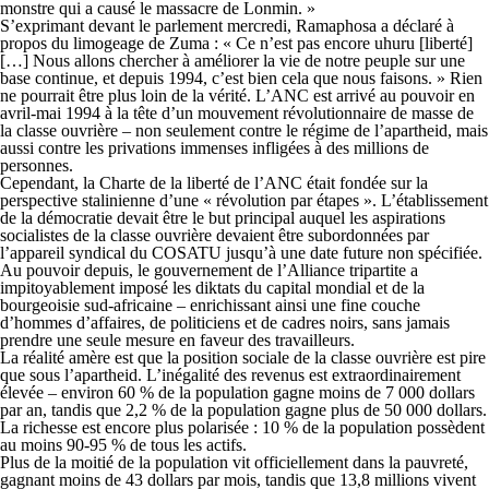
monstre qui a causé le massacre de Lonmin. »
S’exprimant devant le parlement mercredi, Ramaphosa a déclaré à
propos du limogeage de Zuma : « Ce n’est pas encore uhuru [liberté]
[…] Nous allons chercher à améliorer la vie de notre peuple sur une
base continue, et depuis 1994, c’est bien cela que nous faisons. » Rien
ne pourrait être plus loin de la vérité. L’ANC est arrivé au pouvoir en
avril-mai 1994 à la tête d’un mouvement révolutionnaire de masse de
la classe ouvrière – non seulement contre le régime de l’apartheid, mais
aussi contre les privations immenses infligées à des millions de
personnes.
Cependant, la Charte de la liberté de l’ANC était fondée sur la
perspective stalinienne d’une « révolution par étapes ». L’établissement
de la démocratie devait être le but principal auquel les aspirations
socialistes de la classe ouvrière devaient être subordonnées par
l’appareil syndical du COSATU jusqu’à une date future non spécifiée.
Au pouvoir depuis, le gouvernement de l’Alliance tripartite a
impitoyablement imposé les diktats du capital mondial et de la
bourgeoisie sud-africaine – enrichissant ainsi une fine couche
d’hommes d’affaires, de politiciens et de cadres noirs, sans jamais
prendre une seule mesure en faveur des travailleurs.
La réalité amère est que la position sociale de la classe ouvrière est pire
que sous l’apartheid. L’inégalité des revenus est extraordinairement
élevée – environ 60 % de la population gagne moins de 7 000 dollars
par an, tandis que 2,2 % de la population gagne plus de 50 000 dollars.
La richesse est encore plus polarisée : 10 % de la population possèdent
au moins 90-95 % de tous les actifs.
Plus de la moitié de la population vit officiellement dans la pauvreté,
gagnant moins de 43 dollars par mois, tandis que 13,8 millions vivent