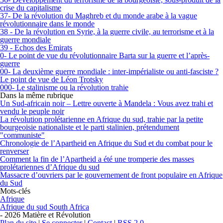
crise du capitalisme
37- De la révolution du Maghreb et du monde arabe à la vague
révolutionnaire dans le monde
38 - De la révolution en Syrie, à la guerre civile, au terrorisme et à la
guerre mondiale
39 - Echos des Emirats
0- Le point de vue du révolutionnaire Barta sur la guerre et l’après-
guerre
00- La deuxième guerre mondiale : inter-impérialiste ou anti-fasciste ?
Le point de vue de Léon Trotsky
000- Le stalinisme ou la révolution trahie
Dans la même rubrique
Un Sud-africain noir – Lettre ouverte à Mandela : Vous avez trahi et
vendu le peuple noir
La révolution prolétarienne en Afrique du sud, trahie par la petite
bourgeoisie nationaliste et le parti stalinien, prétendument
"communiste"
Chronologie de l’Apartheid en Afrique du Sud et du combat pour le
renverser
Comment la fin de l’Apartheid a été une tromperie des masses
prolétariennes d’Afrique du sud
Massacre d’ouvriers par le gouvernement de front populaire en Afrique
du Sud
Mots-clés
Afrique
Afrique du sud South Africa
- 2026 Matière et Révolution
Plan du site
|
Se connecter
|
Contact
|
RSS 2.0