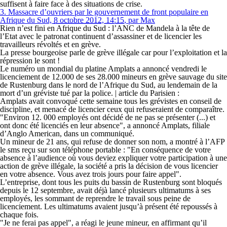
suffisent à faire face à des situations de crise.
3.
Massacre d’ouvriers par le gouvernement de front populaire en
Afrique du Sud,
8 octobre 2012, 14:15
,
par
Max
Rien n’est fini en Afrique du Sud : l’ANC de Mandela à la tête de
l’Etat avec le patronat continuent d’assassiner et de licencier les
travailleurs révoltés et en grève.
La presse bourgeoise parle de grève illégale car pour l’exploitation et la
répression le sont !
Le numéro un mondial du platine Amplats a annoncé vendredi le
licenciement de 12.000 de ses 28.000 mineurs en grève sauvage du site
de Rustenburg dans le nord de l’Afrique du Sud, au lendemain de la
mort d’un gréviste tué par la police. | article du Parisien :
Amplats avait convoqué cette semaine tous les grévistes en conseil de
discipline, et menacé de licencier ceux qui refuseraient de comparaître.
"Environ 12. 000 employés ont décidé de ne pas se présenter (...) et
ont donc été licenciés en leur absence", a annoncé Amplats, filiale
d’Anglo American, dans un communiqué.
Un mineur de 21 ans, qui refuse de donner son nom, a montré à l’AFP
le sms reçu sur son téléphone portable : "En conséquence de votre
absence à l’audience où vous deviez expliquer votre participation à une
action de grève illégale, la société a pris la décision de vous licencier
en votre absence. Vous avez trois jours pour faire appel".
L’entreprise, dont tous les puits du bassin de Rustenburg sont bloqués
depuis le 12 septembre, avait déjà lancé plusieurs ultimatums à ses
employés, les sommant de reprendre le travail sous peine de
licenciement. Les ultimatums avaient jusqu’à présent été repoussés à
chaque fois.
"Je ne ferai pas appel", a réagi le jeune mineur, en affirmant qu’il