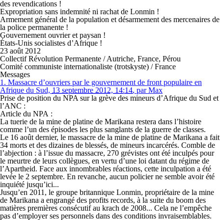
des revendications !
Expropriation sans indemnité ni rachat de Lonmin !
Armement général de la population et désarmement des mercenaires de
la police permanente !
Gouvernement ouvrier et paysan !
États-Unis socialistes d’Afrique !
23 août 2012
Collectif Révolution Permanente / Autriche, France, Pérou
Comité communiste internationaliste (trotskyste) / France
Messages
1.
Massacre d’ouvriers par le gouvernement de front populaire en
Afrique du Sud,
13 septembre 2012, 14:14
,
par
Max
Prise de position du NPA sur la grève des mineurs d’Afrique du Sud et
l’ANC :
Article du NPA :
La tuerie de la mine de platine de Marikana restera dans l’histoire
comme l’un des épisodes les plus sanglants de la guerre de classes.
Le 16 août dernier, le massacre de la mine de platine de Marikana a fait
34 morts et des dizaines de blessés, de mineurs incarcérés. Comble de
l’abjection : à l’issue du massacre, 270 grévistes ont été inculpés pour
le meurtre de leurs collègues, en vertu d’une loi datant du régime de
l’Apartheid. Face aux innombrables réactions, cette inculpation a été
levée le 2 septembre. En revanche, aucun policier ne semble avoir été
inquiété jusqu’ici...
Jusqu’en 2011, le groupe britannique Lonmin, propriétaire de la mine
de Marikana a engrangé des profits records, à la suite du boom des
matières premières consécutif au krach de 2008... Cela ne l’empêche
pas d’employer ses personnels dans des conditions invraisemblables.