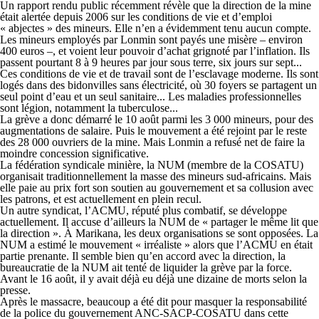
Un rapport rendu public récemment révèle que la direction de la mine
était alertée depuis 2006 sur les conditions de vie et d’emploi
« abjectes » des mineurs. Elle n’en a évidemment tenu aucun compte.
Les mineurs employés par Lonmin sont payés une misère – environ
400 euros –, et voient leur pouvoir d’achat grignoté par l’inflation. Ils
passent pourtant 8 à 9 heures par jour sous terre, six jours sur sept...
Ces conditions de vie et de travail sont de l’esclavage moderne. Ils sont
logés dans des bidonvilles sans électricité, où 30 foyers se partagent un
seul point d’eau et un seul sanitaire... Les maladies professionnelles
sont légion, notamment la tuberculose...
La grève a donc démarré le 10 août parmi les 3 000 mineurs, pour des
augmentations de salaire. Puis le mouvement a été rejoint par le reste
des 28 000 ouvriers de la mine. Mais Lonmin a refusé net de faire la
moindre concession significative.
La fédération syndicale minière, la NUM (membre de la COSATU)
organisait traditionnellement la masse des mineurs sud-africains. Mais
elle paie au prix fort son soutien au gouvernement et sa collusion avec
les patrons, et est actuellement en plein recul.
Un autre syndicat, l’ACMU, réputé plus combatif, se développe
actuellement. Il accuse d’ailleurs la NUM de « partager le même lit que
la direction ». À Marikana, les deux organisations se sont opposées. La
NUM a estimé le mouvement « irréaliste » alors que l’ACMU en était
partie prenante. Il semble bien qu’en accord avec la direction, la
bureaucratie de la NUM ait tenté de liquider la grève par la force.
Avant le 16 août, il y avait déjà eu déjà une dizaine de morts selon la
presse.
Après le massacre, beaucoup a été dit pour masquer la responsabilité
de la police du gouvernement ANC-SACP-COSATU dans cette