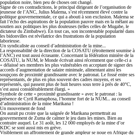
population noire, bien peu de choses ont changé.
Signe de ces contradictions, le principal dirigeant de l’organisation de
jeunesse de l’ANC, Julius Malema, s’est récemment élevé contre la
politique gouvernementale, ce qui a abouti à son exclusion. Malema se
fait l’écho des aspirations de la population pauvre mais en la mêlant au
soutien aux politiques les plus douteuses (telles celles de Mugabe, le
dictateur du Zimbabwe). En tout cas, son incontestable popularité dans
les bidonvilles est révélatrice des frustrations de la population
laborieuse.
Un syndicaliste au conseil d’administration de la mine...
La responsabilité de la direction de la COSATU (étroitement soumise à
l’ANC) est tout aussi écrasante. Concernant la fédération minière de la
COSATU, la NUM, le Monde écrivait ainsi récemment que celle-ci a
« délaissé ses membres les plus vulnérables en acceptant de signer des
accords d’augmentation de salaire minimale, alimentant ainsi les
soupçons de proximité grandissante avec le patronat. Le fossé entre ses
représentants, de plus en plus souvent des cadres moyens, et ses
représentés, qui passent plus de huit heures sous terre à près de 40°C,
s’est aussi considérablement élargi. »
Symbole de cette « proximité grandissante » avec le patronat : la
présence de Cyril Ramaphosa, l’homme fort de la NUM... au conseil
d’administration de la mine Marikana !
Un mouvement de fond
On aurait pu croire que la saignée de Marikana permettrait au
gouvernement de Zuma de calmer le jeu dans les mines. Bien au
contraire auquel. Le 31 août, les 12 000 employés de la mine d’or
KDC se sont aussi mis en grève.
Visiblement un affrontement de grande ampleur se noue en Afrique du