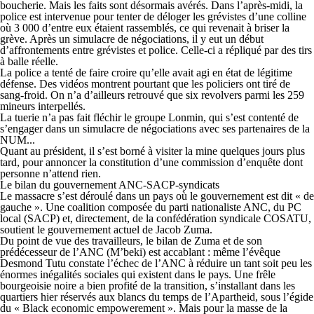
boucherie. Mais les faits sont désormais avérés. Dans l’après-midi, la
police est intervenue pour tenter de déloger les grévistes d’une colline
où 3 000 d’entre eux étaient rassemblés, ce qui revenait à briser la
grève. Après un simulacre de négociations, il y eut un début
d’affrontements entre grévistes et police. Celle-ci a répliqué par des tirs
à balle réelle.
La police a tenté de faire croire qu’elle avait agi en état de légitime
défense. Des vidéos montrent pourtant que les policiers ont tiré de
sang-froid. On n’a d’ailleurs retrouvé que six revolvers parmi les 259
mineurs interpellés.
La tuerie n’a pas fait fléchir le groupe Lonmin, qui s’est contenté de
s’engager dans un simulacre de négociations avec ses partenaires de la
NUM...
Quant au président, il s’est borné à visiter la mine quelques jours plus
tard, pour annoncer la constitution d’une commission d’enquête dont
personne n’attend rien.
Le bilan du gouvernement ANC-SACP-syndicats
Le massacre s’est déroulé dans un pays où le gouvernement est dit « de
gauche ». Une coalition composée du parti nationaliste ANC, du PC
local (SACP) et, directement, de la confédération syndicale COSATU,
soutient le gouvernement actuel de Jacob Zuma.
Du point de vue des travailleurs, le bilan de Zuma et de son
prédécesseur de l’ANC (M’beki) est accablant : même l’évêque
Desmond Tutu constate l’échec de l’ANC à réduire un tant soit peu les
énormes inégalités sociales qui existent dans le pays. Une frêle
bourgeoisie noire a bien profité de la transition, s’installant dans les
quartiers hier réservés aux blancs du temps de l’Apartheid, sous l’égide
du « Black economic empowerement ». Mais pour la masse de la