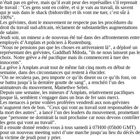
n’était pas en grève, mais qu’il avait peur des représailles s’il reprenait
le travail : "Ces gens sont en colère, et si je vais au travail, ils savent
qui je suis dans le shack (bidonville) et ils vont me tuer, c’est sûr à
100%".
Les grévistes, dont le mouvement ne respecte pas les procédures du
droit du travail sud-africain, réclament de substantielles augmentations
de salaire.
Jeudi soir, un mineur a de nouveau été tué dans des affrontements entre
employés d’Amplats et policiers à Rustenburg.
"Nous ne pensions pas que les choses en arriveraient là", a déploré un
représentant des grévistes, Gaddhafi Mdoda, "ils ne nous laissent pas le
choix. Notre grève a été pacifique mais ils commencent à tuer des
innocents".
La grève à Amplats avait tout de même fait cinq morts en début de
semaine, dans des circonstances qui restent à élucider.
"On ne reculera pas, peu importe ce qu’ils disent ou ce qu’ils font, on
se battra jusqu’à la dernière goutte de sang", a renchéri l’un des
animateurs du mouvement, Mametlwe Sebei.
Depuis une semaine, les mineurs d’Amplats, relativement pacifiques
jusque là, semblent s’engager dans un bras de fer sans merci.
Les menaces à peine voilées proférées vendredi aux non-grévistes
n’augurent rien de bon. "Ceux qui vont au travail sont responsables de
la mort des autres", a lancé l’un des leaders du mouvement, promettant
que "personne ne dormirait la nuit prochaine car nous devons contrôler
les gens qui vont au travail".
Il a ensuite donné rendez-vous à tous samedi à 07H00 (05h00 GMT)
pour un nouveau meeting suivi d’une marche jusqu’au lieu du décès de
la victime de jeudi pour y prier.