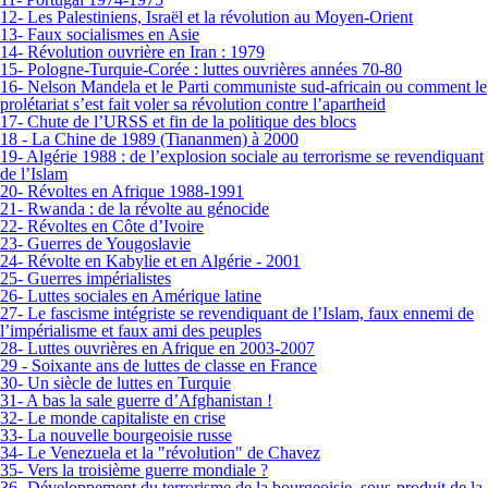
12- Les Palestiniens, Israël et la révolution au Moyen-Orient
13- Faux socialismes en Asie
14- Révolution ouvrière en Iran : 1979
15- Pologne-Turquie-Corée : luttes ouvrières années 70-80
16- Nelson Mandela et le Parti communiste sud-africain ou comment le
prolétariat s’est fait voler sa révolution contre l’apartheid
17- Chute de l’URSS et fin de la politique des blocs
18 - La Chine de 1989 (Tiananmen) à 2000
19- Algérie 1988 : de l’explosion sociale au terrorisme se revendiquant
de l’Islam
20- Révoltes en Afrique 1988-1991
21- Rwanda : de la révolte au génocide
22- Révoltes en Côte d’Ivoire
23- Guerres de Yougoslavie
24- Révolte en Kabylie et en Algérie - 2001
25- Guerres impérialistes
26- Luttes sociales en Amérique latine
27- Le fascisme intégriste se revendiquant de l’Islam, faux ennemi de
l’impérialisme et faux ami des peuples
28- Luttes ouvrières en Afrique en 2003-2007
29 - Soixante ans de luttes de classe en France
30- Un siècle de luttes en Turquie
31- A bas la sale guerre d’Afghanistan !
32- Le monde capitaliste en crise
33- La nouvelle bourgeoisie russe
34- Le Venezuela et la "révolution" de Chavez
35- Vers la troisième guerre mondiale ?
36- Développement du terrorisme de la bourgeoisie, sous-produit de la