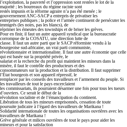
l’exploitation, la pauvreté et l’oppression sont restées le lot de la
majorité ; les bourreaux du régime raciste sont
restés impunis et la réforme agraire n’a pas été menée ; le
gouvernement ANC-SACP a entrepris de privatiser les
entreprises publiques ; la police et l’armée continuent de persécuter les
immigrés (les noirs, pas les blancs), de
réprimer les émeutes des townships et de briser les grèves.
Pour en finir, il faut un autre appareil syndical que la bureaucratie
corrompue de la COSATU, une direction lutte de
classe. Il faut un autre parti que le SACP réformiste vendu à la
bourgeoise sud-africaine, un vrai parti communiste,
révolutionnaire et internationaliste. Il faut une autre économie que celle
qui est basée sur la propriété privée, le
salariat et la recherche du profit qui maintient les mineurs dans la
misère, il faut le contrôle des producteurs et des
consommateurs sur la production et la distribution. Il faut supprimer
l’État bourgeois et son appareil répressif, le
remplacer par les conseils des travailleurs et l’armement du peuple. Si
les travailleurs de tout le pays encerclaient
les commissariats, ils pourraient désarmer une fois pour tous les tueurs
d’ouvriers. Ce serait le début de la
révolution socialiste et de l’émancipation du continent.
Libération de tous les mineurs emprisonnés, cessation de toute
poursuite judicaire à l’égard des travailleurs de Marikana !
Solidarité internationale de toutes les organisations ouvrières avec les
travailleurs de Marikana !
Grève générale et milices ouvrières de tout le pays pour aider les
mineurs et pour la satisfaction