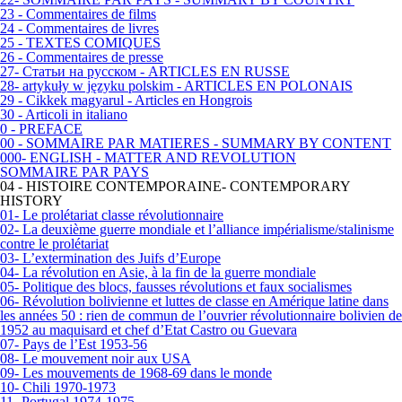
23 - Commentaires de films
24 - Commentaires de livres
25 - TEXTES COMIQUES
26 - Commentaires de presse
27- Статьи на русском - ARTICLES EN RUSSE
28- artykuły w języku polskim - ARTICLES EN POLONAIS
29 - Cikkek magyarul - Articles en Hongrois
30 - Articoli in italiano
0 - PREFACE
00 - SOMMAIRE PAR MATIERES - SUMMARY BY CONTENT
000- ENGLISH - MATTER AND REVOLUTION
SOMMAIRE PAR PAYS
04 - HISTOIRE CONTEMPORAINE- CONTEMPORARY
HISTORY
01- Le prolétariat classe révolutionnaire
02- La deuxième guerre mondiale et l’alliance impérialisme/stalinisme
contre le prolétariat
03- L’extermination des Juifs d’Europe
04- La révolution en Asie, à la fin de la guerre mondiale
05- Politique des blocs, fausses révolutions et faux socialismes
06- Révolution bolivienne et luttes de classe en Amérique latine dans
les années 50 : rien de commun de l’ouvrier révolutionnaire bolivien de
1952 au maquisard et chef d’Etat Castro ou Guevara
07- Pays de l’Est 1953-56
08- Le mouvement noir aux USA
09- Les mouvements de 1968-69 dans le monde
10- Chili 1970-1973
11- Portugal 1974-1975