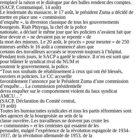
remplacé la raison et le dialogue par des balles rendent des comptes.
(SACP, Communiqué, 14 août)
Le lendemain du massacre, le 17 août, le président Zuma a décidé de
mettre en place une « commission
d’enquête », la diversion classique de tous les gouvernements
bourgeois. Riah Phiyega, la chef de la police
nationale, a déclaré le même jour que les policiers n’avaient fait que
leur devoir et « ne devaient pas se repentir » de
la mort des mineurs. Le 20 août, le procès « pour meurtre » de 250
mineurs arrêtés le 16 août a commencé alors que
certains des travailleurs accusés se trouvent toujours à l’hôpital.
Pendant trois jours, le SACP a gardé le silence. Il n’en est sorti que
pour blâmer le syndicat rival du NUM et
soutenir le gouvernement, la police.
“Tous nos souhaits de rétablissement à ceux qui ont été blessés,
ouvriers et policiers. Le CC accueille
favorablement l’annonce par le Président Zuma d’une commission
d’enquête… La commission présidentielle
devra enquêter sur le comportement violent du faux syndicat
AMCU…”
(SACP, Déclaration du Comité central,
19 août)
Toutes les bureaucraties syndicales et tous les partis réformistes sont
des agences de la bourgeoisie au sein de la
classe ouvrière. Les travailleurs ne doivent pas croire les
« communistes » et les centristes qui essaient de les
persuader, malgré l’expérience de la révolution espagnole de 1934-
1937, de la révolution allemande de 1953, de la