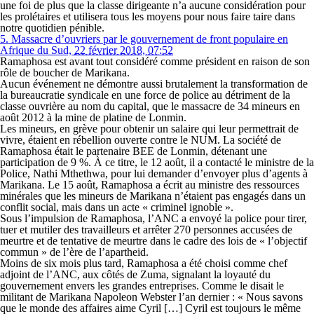
une foi de plus que la classe dirigeante n’a aucune considération pour
les prolétaires et utilisera tous les moyens pour nous faire taire dans
notre quotidien pénible.
5.
Massacre d’ouvriers par le gouvernement de front populaire en
Afrique du Sud,
22 février 2018, 07:52
Ramaphosa est avant tout considéré comme président en raison de son
rôle de boucher de Marikana.
Aucun événement ne démontre aussi brutalement la transformation de
la bureaucratie syndicale en une force de police au détriment de la
classe ouvrière au nom du capital, que le massacre de 34 mineurs en
août 2012 à la mine de platine de Lonmin.
Les mineurs, en grève pour obtenir un salaire qui leur permettrait de
vivre, étaient en rébellion ouverte contre le NUM. La société de
Ramaphosa était le partenaire BEE de Lonmin, détenant une
participation de 9 %. À ce titre, le 12 août, il a contacté le ministre de la
Police, Nathi Mthethwa, pour lui demander d’envoyer plus d’agents à
Marikana. Le 15 août, Ramaphosa a écrit au ministre des ressources
minérales que les mineurs de Marikana n’étaient pas engagés dans un
conflit social, mais dans un acte « criminel ignoble ».
Sous l’impulsion de Ramaphosa, l’ANC a envoyé la police pour tirer,
tuer et mutiler des travailleurs et arrêter 270 personnes accusées de
meurtre et de tentative de meurtre dans le cadre des lois de « l’objectif
commun » de l’ère de l’apartheid.
Moins de six mois plus tard, Ramaphosa a été choisi comme chef
adjoint de l’ANC, aux côtés de Zuma, signalant la loyauté du
gouvernement envers les grandes entreprises. Comme le disait le
militant de Marikana Napoleon Webster l’an dernier : « Nous savons
que le monde des affaires aime Cyril […] Cyril est toujours le même