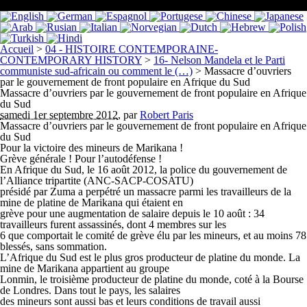
Accueil
>
04 - HISTOIRE CONTEMPORAINE-
CONTEMPORARY HISTORY
>
16- Nelson Mandela et le Parti
communiste sud-africain ou comment le (…)
>
Massacre d’ouvriers
par le gouvernement de front populaire en Afrique du Sud
Massacre d’ouvriers par le gouvernement de front populaire en Afrique
du Sud
samedi 1er septembre 2012
,
par
Robert Paris
Massacre d’ouvriers par le gouvernement de front populaire en Afrique
du Sud
Pour la victoire des mineurs de Marikana !
Grève générale ! Pour l’autodéfense !
En Afrique du Sud, le 16 août 2012, la police du gouvernement de
l’Alliance tripartite (ANC-SACP-COSATU)
présidé par Zuma a perpétré un massacre parmi les travailleurs de la
mine de platine de Marikana qui étaient en
grève pour une augmentation de salaire depuis le 10 août : 34
travailleurs furent assassinés, dont 4 membres sur les
6 que comportait le comité de grève élu par les mineurs, et au moins 78
blessés, sans sommation.
L’Afrique du Sud est le plus gros producteur de platine du monde. La
mine de Marikana appartient au groupe
Lonmin, le troisième producteur de platine du monde, coté à la Bourse
de Londres. Dans tout le pays, les salaires
des mineurs sont aussi bas et leurs conditions de travail aussi