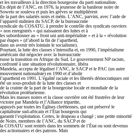
et les travailleurs à la direction bourgeoise du parti nationaliste.
En dépit de l’ANC, en 1976, la jeunesse de la banlieue noire de
Soweto se souleva et puis les grèves se multiplièrent
de la part des salariés noirs et métis. L’ANC, parvint, avec l’aide de
l’appareil stalinien du SACP, de la bureaucratie
syndicale du COSATU, à prendre le contrôle des syndicats ouvriers
« non enregistrés » qui naissaient des luttes et à
les subordonner au « front uni anti-impérialiste » et à la « révolution
par étapes » (d’abord la fin de l’apartheid,
dans un avenir très lointain le socialisme).
Pourtant, la lutte des classes s’intensifia et, en 1990, l’impérialisme
américain dut négocier avec la bureaucratie
russe la transition en Afrique du Sud. Le gouvernement NP raciste,
confronté à une situation révolutionnaire, libéra
Mandela, accepta de légaliser l’ANC, le SACP et le PAC (un autre
mouvement nationaliste) en 1990 et d’abolir
l’apartheid en 1991. L’égalité raciale et les libertés démocratiques ont
été un sous-produit de la lutte des classes et
de la crainte de la part de la bourgeoise locale et mondiale de la
révolution prolétarienne.
Mais les masses noires et la classe ouvrière ont été frustrées de leur
victoire par Mandela et l’Alliance tripartite,
appuyés par toutes les Églises chrétiennes, qui ont préservé le
capitalisme sud-africain et l’État bourgeois qui
garantit l’exploitation. Certes, le drapeau a changé ; une petite minorité
de Noirs, membres de l’ANC, du SACP et de
la COSATU sont rentrés dans les sommets de l’État ou sont devenus
des actionnaires et des patrons. Mais