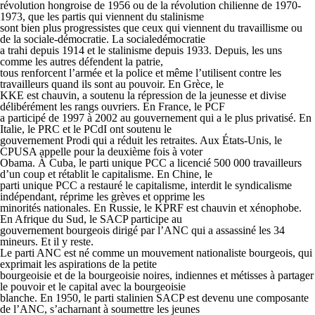
révolution hongroise de 1956 ou de la révolution chilienne de 1970-
1973, que les partis qui viennent du stalinisme
sont bien plus progressistes que ceux qui viennent du travaillisme ou
de la sociale-démocratie. La socialedémocratie
a trahi depuis 1914 et le stalinisme depuis 1933. Depuis, les uns
comme les autres défendent la patrie,
tous renforcent l’armée et la police et même l’utilisent contre les
travailleurs quand ils sont au pouvoir. En Grèce, le
KKE est chauvin, a soutenu la répression de la jeunesse et divise
délibérément les rangs ouvriers. En France, le PCF
a participé de 1997 à 2002 au gouvernement qui a le plus privatisé. En
Italie, le PRC et le PCdI ont soutenu le
gouvernement Prodi qui a réduit les retraites. Aux États-Unis, le
CPUSA appelle pour la deuxième fois à voter
Obama. À Cuba, le parti unique PCC a licencié 500 000 travailleurs
d’un coup et rétablit le capitalisme. En Chine, le
parti unique PCC a restauré le capitalisme, interdit le syndicalisme
indépendant, réprime les grèves et opprime les
minorités nationales. En Russie, le KPRF est chauvin et xénophobe.
En Afrique du Sud, le SACP participe au
gouvernement bourgeois dirigé par l’ANC qui a assassiné les 34
mineurs. Et il y reste.
Le parti ANC est né comme un mouvement nationaliste bourgeois, qui
exprimait les aspirations de la petite
bourgeoisie et de la bourgeoisie noires, indiennes et métisses à partager
le pouvoir et le capital avec la bourgeoisie
blanche. En 1950, le parti stalinien SACP est devenu une composante
de l’ANC, s’acharnant à soumettre les jeunes