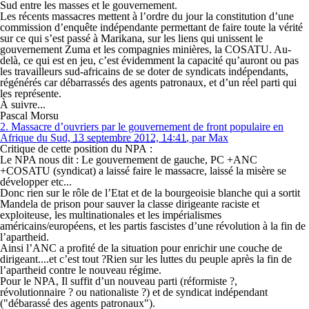
Sud entre les masses et le gouvernement.
Les récents massacres mettent à l’ordre du jour la constitution d’une
commission d’enquête indépendante permettant de faire toute la vérité
sur ce qui s’est passé à Marikana, sur les liens qui unissent le
gouvernement Zuma et les compagnies minières, la COSATU. Au-
delà, ce qui est en jeu, c’est évidemment la capacité qu’auront ou pas
les travailleurs sud-africains de se doter de syndicats indépendants,
régénérés car débarrassés des agents patronaux, et d’un réel parti qui
les représente.
À suivre...
Pascal Morsu
2.
Massacre d’ouvriers par le gouvernement de front populaire en
Afrique du Sud,
13 septembre 2012, 14:41
,
par
Max
Critique de cette position du NPA :
Le NPA nous dit : Le gouvernement de gauche, PC +ANC
+COSATU (syndicat) a laissé faire le massacre, laissé la misère se
développer etc...
Donc rien sur le rôle de l’Etat et de la bourgeoisie blanche qui a sortit
Mandela de prison pour sauver la classe dirigeante raciste et
exploiteuse, les multinationales et les impérialismes
américains/européens, et les partis fascistes d’une révolution à la fin de
l’apartheid.
Ainsi l’ANC a profité de la situation pour enrichir une couche de
dirigeant....et c’est tout ?Rien sur les luttes du peuple après la fin de
l’apartheid contre le nouveau régime.
Pour le NPA, Il suffit d’un nouveau parti (réformiste ?,
révolutionnaire ? ou nationaliste ?) et de syndicat indépendant
("débarassé des agents patronaux").