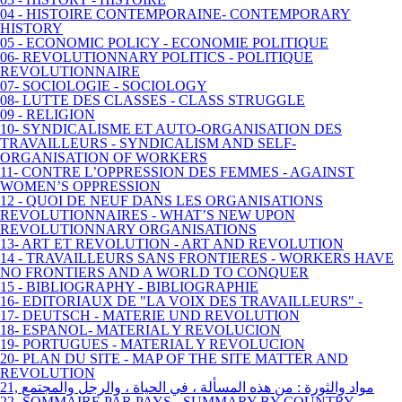
04 - HISTOIRE CONTEMPORAINE- CONTEMPORARY
HISTORY
05 - ECONOMIC POLICY - ECONOMIE POLITIQUE
06- REVOLUTIONNARY POLITICS - POLITIQUE
REVOLUTIONNAIRE
07- SOCIOLOGIE - SOCIOLOGY
08- LUTTE DES CLASSES - CLASS STRUGGLE
09 - RELIGION
10- SYNDICALISME ET AUTO-ORGANISATION DES
TRAVAILLEURS - SYNDICALISM AND SELF-
ORGANISATION OF WORKERS
11- CONTRE L’OPPRESSION DES FEMMES - AGAINST
WOMEN’S OPPRESSION
12 - QUOI DE NEUF DANS LES ORGANISATIONS
REVOLUTIONNAIRES - WHAT’S NEW UPON
REVOLUTIONNARY ORGANISATIONS
13- ART ET REVOLUTION - ART AND REVOLUTION
14 - TRAVAILLEURS SANS FRONTIERES - WORKERS HAVE
NO FRONTIERS AND A WORLD TO CONQUER
15 - BIBLIOGRAPHY - BIBLIOGRAPHIE
16- EDITORIAUX DE "LA VOIX DES TRAVAILLEURS" -
17- DEUTSCH - MATERIE UND REVOLUTION
18- ESPANOL- MATERIAL Y REVOLUCION
19- PORTUGUES - MATERIAL Y REVOLUCION
20- PLAN DU SITE - MAP OF THE SITE MATTER AND
REVOLUTION
21, مواد والثورة : من هذه المسألة ، في الحياة ، والرجل والمجتمع
22- SOMMAIRE PAR PAYS - SUMMARY BY COUNTRY