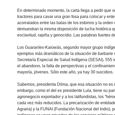
En determinado momento, la carta llega a pedir que se 
tractores para cavar una gran fosa para colocar y ente
acorralados entre las balas de los esbirros y la orden d
demuestran la misma disposición de lucha histórica q
esclavitud, rapiña y genocidio. Las palabras fuertes 
Los Guaraníes-Kaiowás, segundo mayor grupo indígena
ejemplos más dramáticos de la situación de barbarie 
Secretaría Especial de Salud Indígena (SESAI), 555 in
el abandono, la falta de perspectivas y el confinamie
mayoría, jóvenes. Sólo este año, ya hay 30 suicidios.
Sabemos, presidenta Dilma, que esa situación no es de
embargo, como el del ex presidente Lula, tiene su part
agronegocio exportador y a los latifundistas, los “hér
cada vez más reducidos. La precarización de entidad
Agraria) y la FUNAI (Fundación Nacional del Indio), p