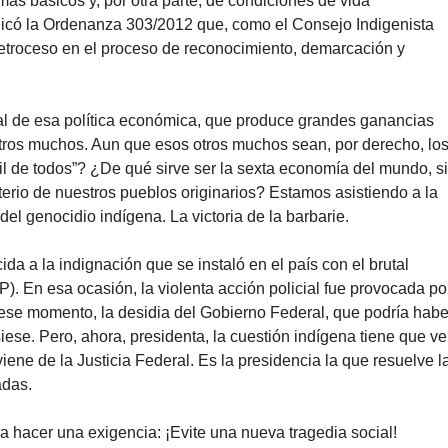
más básicos y, por otra parte, de condiciones de vida
licó la Ordenanza 303/2012 que, como el Consejo Indigenista
retroceso en el proceso de reconocimiento, demarcación y
eal de esa política económica, que produce grandes ganancias
tros muchos. Aun que esos otros muchos sean, por derecho, lo
il de todos”? ¿De qué sirve ser la sexta economía del mundo, s
erio de nuestros pueblos originarios? Estamos asistiendo a la
 del genocidio indígena. La victoria de la barbarie.
da a la indignación que se instaló en el país con el brutal
. En esa ocasión, la violenta acción policial fue provocada po
se momento, la desidia del Gobierno Federal, que podría habe
ese. Pero, ahora, presidenta, la cuestión indígena tiene que ve
iene de la Justicia Federal. Es la presidencia la que resuelve l
adas.
ra hacer una exigencia: ¡Evite una nueva tragedia social!