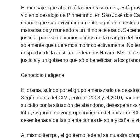
El mensaje, que abarrotó las redes sociales, está pro
violento desalojo de Pinheirinho, en São José dos C
chance que sobrevivir dignamente, aquí, en nuestro an
masacrados y muriendo a un ritmo acelerado. Sabemos
justicia, por eso no vamos a irnos de la margen del rí
solamente que queremos morir colectivamente. No tene
despacho de la Justicia Federal de Navirai-MS”, dice 
justicia y un gobierno que sólo benefician a los grande
Genocidio indígena
El drama, sufrido por el grupo amenazado de desalojo,
Según datos del CIMI, entre el 2003 y el 2010, nada
suicidio por la situación de abandono, desesperanza y
tribu, segundo mayor grupo indígena del país, con 43
desenfrenada de las plantaciones de soja y caña, viv
Al mismo tiempo, el gobierno federal se muestra cóm