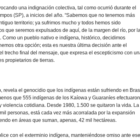
vocando una indignación colectiva, tal como ocurrió durante el
ampos (SP), a inicios del año. “Sabemos que no tenemos más
tiguo territorio; ya sufrimos mucho y todos hemos sido
 que seremos expulsados de aquí, de la margen del río, por l
o. Como un pueblo nativo e indígena, histórico, decidimos
mos otra opción; esta es nuestra última decisión ante el
el trecho final del mensaje, que expresa el escepticismo con u
s propietarios de tierras.
 revela el genocidio que los indígenas están sufriendo en Brasi
 menos que 555 indígenas de los Kaíowa y Guaraníes efectuaro
 violencia cotidiana. Desde 1980, 1.500 se quitaron la vida. La
 mil personas, está cada vez más acorralada por la expansión
iendo en áreas que suman, apenas, 42 mil hectáreas.
plice con el exterminio indígena, manteniéndose omiso ante es