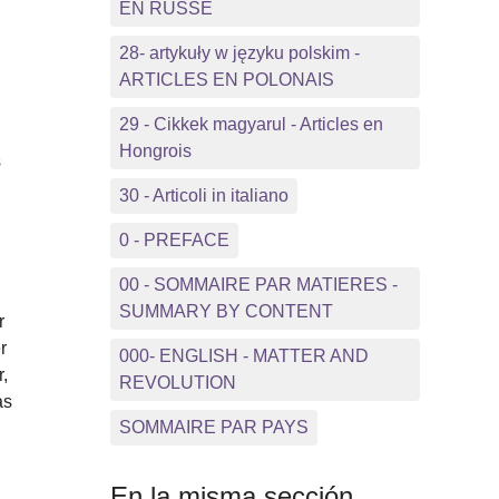
EN RUSSE
28- artykuły w języku polskim -
ARTICLES EN POLONAIS
29 - Cikkek magyarul - Articles en
Hongrois
s
i
30 - Articoli in italiano
0 - PREFACE
00 - SOMMAIRE PAR MATIERES -
SUMMARY BY CONTENT
r
r
000- ENGLISH - MATTER AND
r,
REVOLUTION
as
SOMMAIRE PAR PAYS
En la misma sección