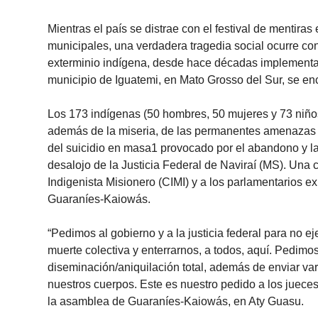
Mientras el país se distrae con el festival de mentira
municipales, una verdadera tragedia social ocurre co
exterminio indígena, desde hace décadas implementada
municipio de Iguatemi, en Mato Grosso del Sur, se en
Los 173 indígenas (50 hombres, 50 mujeres y 73 niño
además de la miseria, de las permanentes amenazas p
del suicidio en masa1 provocado por el abandono y la
desalojo de la Justicia Federal de Naviraí (MS). Una 
Indigenista Misionero (CIMI) y a los parlamentarios e
Guaraníes-Kaiowás.
“Pedimos al gobierno y a la justicia federal para no e
muerte colectiva y enterrarnos, a todos, aquí. Pedimos
diseminación/aniquilación total, además de enviar vari
nuestros cuerpos. Este es nuestro pedido a los jueces
la asamblea de Guaraníes-Kaiowás, en Aty Guasu.