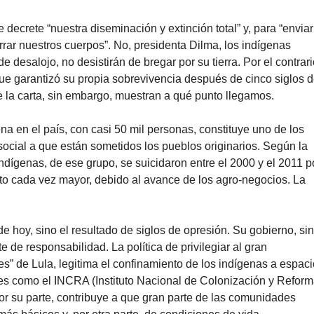
decrete “nuestra diseminación y extinción total” y, para “enviar
rrar nuestros cuerpos”. No, presidenta Dilma, los indígenas
e desalojo, no desistirán de bregar por su tierra. Por el contrari
ue garantizó su propia sobrevivencia después de cinco siglos 
de la carta, sin embargo, muestran a qué punto llegamos.
 en el país, con casi 50 mil personas, constituye uno de los
social a que están sometidos los pueblos originarios. Según la
dígenas, de ese grupo, se suicidaron entre el 2000 y el 2011 p
nto cada vez mayor, debido al avance de los agro-negocios. La
 hoy, sino el resultado de siglos de opresión. Su gobierno, si
e de responsabilidad. La política de privilegiar al gran
oes” de Lula, legitima el confinamiento de los indígenas a espac
es como el INCRA (Instituto Nacional de Colonización y Refor
or su parte, contribuye a que gran parte de las comunidades