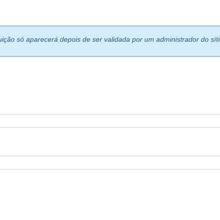
ição só aparecerá depois de ser validada por um administrador do síti