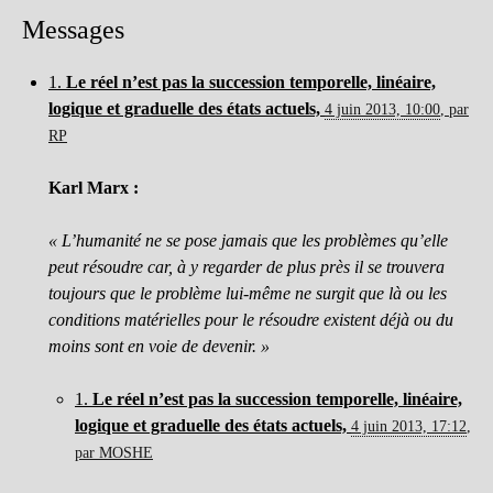
Messages
1.
Le réel n’est pas la succession temporelle, linéaire,
logique et graduelle des états actuels,
4 juin 2013, 10:00
,
par
RP
Karl Marx :
« L’humanité ne se pose jamais que les problèmes qu’elle
peut résoudre car, à y regarder de plus près il se trouvera
toujours que le problème lui-même ne surgit que là ou les
conditions matérielles pour le résoudre existent déjà ou du
moins sont en voie de devenir. »
1.
Le réel n’est pas la succession temporelle, linéaire,
logique et graduelle des états actuels,
4 juin 2013, 17:12
,
par
MOSHE