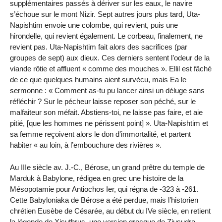
supplémentaires passés à dériver sur les eaux, le navire
s’échoue sur le mont Nizir. Sept autres jours plus tard, Uta-
Napishtim envoie une colombe, qui revient, puis une
hirondelle, qui revient également. Le corbeau, finalement, ne
revient pas. Uta-Napishtim fait alors des sacrifices (par
groupes de sept) aux dieux. Ces derniers sentent l’odeur de la
viande rôtie et affluent « comme des mouches ». Ellil est fâché
de ce que quelques humains aient survécu, mais Ea le
sermonne : « Comment as-tu pu lancer ainsi un déluge sans
réfléchir ? Sur le pécheur laisse reposer son péché, sur le
malfaiteur son méfait. Abstiens-toi, ne laisse pas faire, et aie
pitié, [que les hommes ne périssent point] ». Uta-Napishtim et
sa femme reçoivent alors le don d’immortalité, et partent
habiter « au loin, à l’embouchure des rivières ».
Au IIIe siècle av. J.-C., Bérose, un grand prêtre du temple de
Marduk à Babylone, rédigea en grec une histoire de la
Mésopotamie pour Antiochos Ier, qui régna de -323 à -261.
Cette Babyloniaka de Bérose a été perdue, mais l’historien
chrétien Eusèbe de Césarée, au début du IVe siècle, en retient
la légende de Xisuthrus, une version grecque de Ziusudra