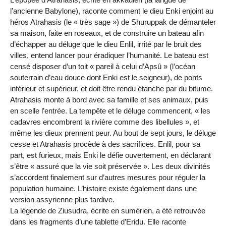
l’ancienne Babylone), raconte comment le dieu Enki enjoint au
héros Atrahasis (le « très sage ») de Shuruppak de démanteler
sa maison, faite en roseaux, et de construire un bateau afin
d’échapper au déluge que le dieu Enlil, irrité par le bruit des
villes, entend lancer pour éradiquer l’humanité. Le bateau est
censé disposer d’un toit « pareil à celui d’Apsû » (l’océan
souterrain d’eau douce dont Enki est le seigneur), de ponts
inférieur et supérieur, et doit être rendu étanche par du bitume.
Atrahasis monte à bord avec sa famille et ses animaux, puis
en scelle l’entrée. La tempête et le déluge commencent, « les
cadavres encombrent la rivière comme des libellules », et
même les dieux prennent peur. Au bout de sept jours, le déluge
cesse et Atrahasis procède à des sacrifices. Enlil, pour sa
part, est furieux, mais Enki le défie ouvertement, en déclarant
s’être « assuré que la vie soit préservée ». Les deux divinités
s’accordent finalement sur d’autres mesures pour réguler la
population humaine. L’histoire existe également dans une
version assyrienne plus tardive.
La légende de Ziusudra, écrite en sumérien, a été retrouvée
dans les fragments d’une tablette d’Eridu. Elle raconte