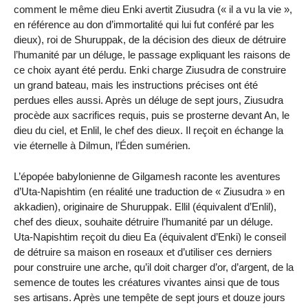
comment le même dieu Enki avertit Ziusudra (« il a vu la vie »,
en référence au don d’immortalité qui lui fut conféré par les
dieux), roi de Shuruppak, de la décision des dieux de détruire
l’humanité par un déluge, le passage expliquant les raisons de
ce choix ayant été perdu. Enki charge Ziusudra de construire
un grand bateau, mais les instructions précises ont été
perdues elles aussi. Après un déluge de sept jours, Ziusudra
procède aux sacrifices requis, puis se prosterne devant An, le
dieu du ciel, et Enlil, le chef des dieux. Il reçoit en échange la
vie éternelle à Dilmun, l’Éden sumérien.
L’épopée babylonienne de Gilgamesh raconte les aventures
d’Uta-Napishtim (en réalité une traduction de « Ziusudra » en
akkadien), originaire de Shuruppak. Ellil (équivalent d’Enlil),
chef des dieux, souhaite détruire l’humanité par un déluge.
Uta-Napishtim reçoit du dieu Ea (équivalent d’Enki) le conseil
de détruire sa maison en roseaux et d’utiliser ces derniers
pour construire une arche, qu’il doit charger d’or, d’argent, de la
semence de toutes les créatures vivantes ainsi que de tous
ses artisans. Après une tempête de sept jours et douze jours