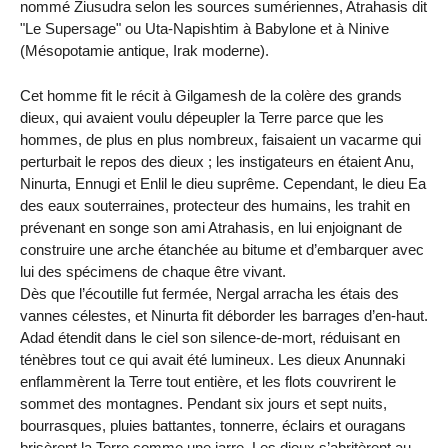
nommé Ziusudra selon les sources sumériennes, Atrahasis dit
"Le Supersage" ou Uta-Napishtim à Babylone et à Ninive
(Mésopotamie antique, Irak moderne).
Cet homme fit le récit à Gilgamesh de la colère des grands
dieux, qui avaient voulu dépeupler la Terre parce que les
hommes, de plus en plus nombreux, faisaient un vacarme qui
perturbait le repos des dieux ; les instigateurs en étaient Anu,
Ninurta, Ennugi et Enlil le dieu suprême. Cependant, le dieu Ea
des eaux souterraines, protecteur des humains, les trahit en
prévenant en songe son ami Atrahasis, en lui enjoignant de
construire une arche étanchée au bitume et d’embarquer avec
lui des spécimens de chaque être vivant.
Dès que l’écoutille fut fermée, Nergal arracha les étais des
vannes célestes, et Ninurta fit déborder les barrages d’en-haut.
Adad étendit dans le ciel son silence-de-mort, réduisant en
ténèbres tout ce qui avait été lumineux. Les dieux Anunnaki
enflammèrent la Terre tout entière, et les flots couvrirent le
sommet des montagnes. Pendant six jours et sept nuits,
bourrasques, pluies battantes, tonnerre, éclairs et ouragans
brisèrent la Terre comme une jarre. Les dieux s’abritèrent au