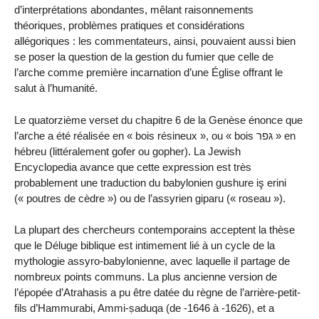
d’interprétations abondantes, mêlant raisonnements
théoriques, problèmes pratiques et considérations
allégoriques : les commentateurs, ainsi, pouvaient aussi bien
se poser la question de la gestion du fumier que celle de
l’arche comme première incarnation d’une Église offrant le
salut à l’humanité.
Le quatorzième verset du chapitre 6 de la Genèse énonce que
l’arche a été réalisée en « bois résineux », ou « bois גפר » en
hébreu (littéralement gofer ou gopher). La Jewish
Encyclopedia avance que cette expression est très
probablement une traduction du babylonien gushure iş erini
(« poutres de cèdre ») ou de l’assyrien giparu (« roseau »).
La plupart des chercheurs contemporains acceptent la thèse
que le Déluge biblique est intimement lié à un cycle de la
mythologie assyro-babylonienne, avec laquelle il partage de
nombreux points communs. La plus ancienne version de
l’épopée d’Atrahasis a pu être datée du règne de l’arrière-petit-
fils d’Hammurabi, Ammi-ṣaduqa (de -1646 à -1626), et a