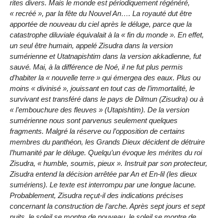
rites divers. Mais le monde est périodiquement régénéré,
« recréé », par la fête du Nouvel An…. La royauté dut être
apportée de nouveau du ciel après le déluge, parce que la
catastrophe diluviale équivalait à la « fin du monde ». En effet,
un seul être humain, appelé Zisudra dans la version
sumérienne et Utatnapishtim dans la version akkadienne, fut
sauvé. Mai, à la différence de Noé, il ne fut plus permis
d’habiter la « nouvelle terre » qui émergea des eaux. Plus ou
moins « divinisé », jouissant en tout cas de l’immortalité, le
survivant est transféré dans le pays de Dilmun (Zisudra) ou à
« l’embouchure des fleuves » (Utapishtim). De la version
sumérienne nous sont parvenus seulement quelques
fragments. Malgré la réserve ou l’opposition de certains
membres du panthéon, les Grands Dieux décident de détruire
l’humanité par le déluge. Quelqu’un évoque les mérites du roi
Zisudra, « humble, soumis, pieux ». Instruit par son protecteur,
Zisudra entend la décision arrêtée par An et En-lil (les dieux
sumériens). Le texte est interrompu par une longue lacune.
Probablement, Zisudra reçut-il des indications précises
concernant la construction de l’arche. Après sept jours et sept
nuits, le soleil se montre de nouveau, le soleil se montre de