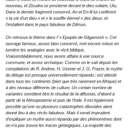
nouveau, et Zisudra se prosterne devant le dieu solaire, Utu.
Dans le dernier fragment conservé, An et En-lil lui confèrent
« la vie d’un dieu » et « le souffle éternel » des dieux, et
l’installent dans le pays fabuleux de Dilmun.
On retrouve le thème dans l’ « Epopée de Gilgamesh ». Cet
ouvrage fameux, assez bien conservé, met encore mieux en
lumière les analogies avec le récit biblique.
Vraisemblablement, nous avons affaire à une source
commune, et assez archaïque. Comme on le sait depuis les
compilations de R. Andree, H. Usener et J. G. Frazer, le mythe
du déluge est presque universellement répandu ; est attesté
dans tous les continents (bien que très rarement en Afrique) et
à des niveaux différents de culture. Un certain nombre de
variantes semblent être le résultat de la diffusion, d’abord à
partir de la Mésopotamie et puis de l’Inde. Il est également
possible qu’une ou plusieurs catastrophes diluviales aient
donné lieu à des récits fabuleux. Mais il serait imprudent
d’expliquer un mythe aussi répandu par des phénomènes dont
on n’a pas trouvé les traces géologiques. La majorité des