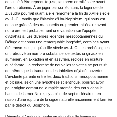
continué à être reproduite jusqu’au premier millénaire avant
l’ère chrétienne. À en juger par son écriture, la légende de
Ziusudra pourrait quant à elle remonter à la fin du XVIIe siècle
av. J.-C., tandis que l’histoire d’Uta-Napishtim, qui nous est
connue grâce à des manuscrits du premier millénaire avant
notre ère, est probablement une variation sur l’épopée
d’Atrahasis. Les diverses légendes mésopotamiennes du
Déluge ont connu une remarquable longévité, certaines ayant
été transmises jusqu’au IIIe siècle av. J.-C. Les archéologues
ont retrouvé un nombre substantiel de textes originaux en
sumérien, en akkadien et en assyrien, rédigés en écriture
cunéiforme. La recherche de nouvelles tablettes se poursuit,
de même que la traduction des tablettes déjà découvertes.
L’évidente parenté entre les deux traditions mésopotamienne
et biblique, selon une hypothèse scientifique, pourrait avoir
pour origine commune la rapide montée des eaux dans le
bassin de la mer Noire, il y a plus de sept millénaires, en
raison d’une rupture de la digue naturelle anciennement formée
par le détroit du Bosphore.
L’épopée d’Atrahasis, écrite en akkadien (la langue de