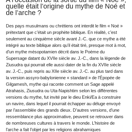
quelle était l’origine du mythe de Noé et
de l’arche ?
Des pays musulmans ou chrétiens ont interdit le film « Noé »
prétextant que c’était un prophète biblique. En réalité, c’est
seulement au cinquième siècle avant J.-C. que ce mythe a été
intégré au texte biblique alors qu’il était tiré, presque mot à mot,
d’un mythe mésopotamien décrit dans le Poème du
Supersage datant du XVIIe siècle av. J.-C., dans la légende de
Ziusudra qui pourrait elle aussi dater de la fin du XVIIe siècle
av. J.-C., puis repris au XIIe siècle av. J.-C. au plus tard dans
la version assyro-babylonienne « standard » de l’Épopée de
Gilgamesh, mythe qui raconte comment un Sage appelé
Atrahasis, Ziusudra ou Uta-Napishtim selon les différentes
versions du mythe, fut invité par le dieu Enki/Ea à construire
un navire, dans lequel il pourrait échapper au déluge envoyé
par l’assemblée des grands dieux. D’autres versions, d’une
ressemblance plus approximative, peuvent se retrouver dans
de nombreuses cultures à travers le monde. L’histoire de
l’arche a fait l’objet par les religions abrahamiques