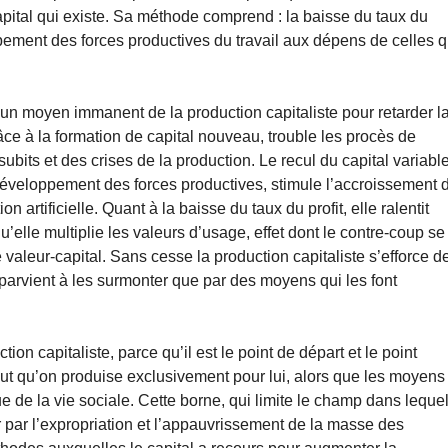
apital qui existe. Sa méthode comprend : la baisse du taux du
oppement des forces productives du travail aux dépens de celles q
t un moyen immanent de la production capitaliste pour retarder l
râce à la formation de capital nouveau, trouble les procès de
subits et des crises de la production. Le recul du capital variabl
développement des forces productives, stimule l’accroissement 
n artificielle. Quant à la baisse du taux du profit, elle ralentit
’elle multiplie les valeurs d’usage, effet dont le contre-coup se
 valeur-capital. Sans cesse la production capitaliste s’efforce d
e parvient à les surmonter que par des moyens qui les font
ion capitaliste, parce qu’il est le point de départ et le point
l veut qu’on produise exclusivement pour lui, alors que les moyens
e de la vie sociale. Cette borne, qui limite le champ dans leque
r par l’expropriation et l’appauvrissement de la masse des