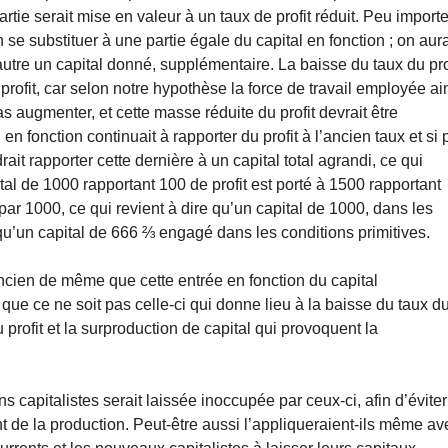
artie serait mise en valeur à un taux de profit réduit. Peu import
se substituer à une partie égale du capital en fonction ; on aura
’autre un capital donné, supplémentaire. La baisse du taux du pro
ofit, car selon notre hypothèse la force de travail employée ai
s augmenter, et cette masse réduite du profit devrait être
en fonction continuait à rapporter du profit à l’ancien taux et si 
rait rapporter cette dernière à un capital total agrandi, ce qui
ital de 1000 rapportant 100 de profit est porté à 1500 rapportant
ar 1000, ce qui revient à dire qu’un capital de 1000, dans les
qu’un capital de 666 ⅔ engagé dans les conditions primitives.
l ancien de même que cette entrée en fonction du capital
que ce ne soit pas celle-ci qui donne lieu à la baisse du taux d
u profit et la surproduction de capital qui provoquent la
 capitalistes serait laissée inoccupée par ceux-ci, afin d’éviter
nt de la production. Peut-être aussi l’appliqueraient-ils même av