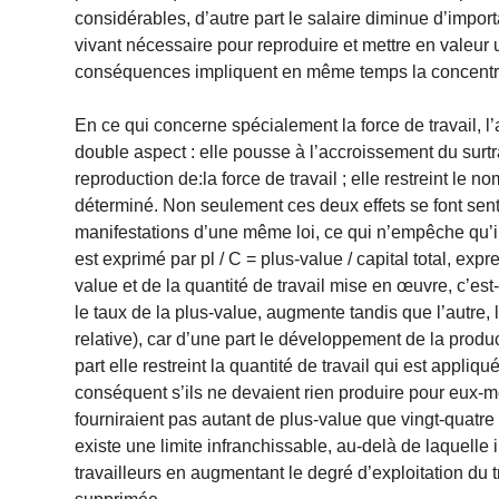
considérables, d’autre part le salaire diminue d’importa
vivant nécessaire pour reproduire et mettre en valeur 
conséquences impliquent en même temps la concentra
En ce qui concerne spécialement la force de travail, l
double aspect : elle pousse à l’accroissement du surtr
reproduction de:la force de travail ; elle restreint le
déterminé. Non seulement ces deux effets se font senti
manifestations d’une même loi, ce qui n’empêche qu’ils 
est exprimé par pl / C = plus-value / capital total, ex
value et de la quantité de travail mise en œuvre, c’est-
le taux de la plus-value, augmente tandis que l’autre,
relative), car d’une part le développement de la produc
part elle restreint la quantité de travail qui est appliq
conséquent s’ils ne devaient rien produire pour eux-m
fourniraient pas autant de plus-value que vingt-quatre o
existe une limite infranchissable, au-delà de laquelle
travailleurs en augmentant le degré d’exploitation du tr