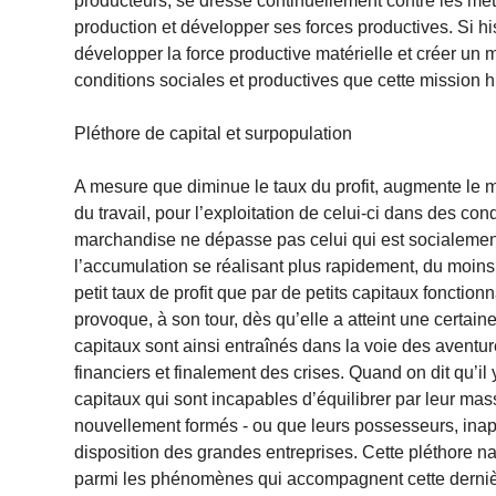
producteurs, se dresse continuellement contre les mé
production et développer ses forces productives. Si h
développer la force productive matérielle et créer un 
conditions sociales et productives que cette mission 
Pléthore de capital et surpopulation
A mesure que diminue le taux du profit, augmente le 
du travail, pour l’exploitation de celui-ci dans des con
marchandise ne dépasse pas celui qui est socialemen
l’accumulation se réalisant plus rapidement, du moins
petit taux de profit que par de petits capitaux fonction
provoque, à son tour, dès qu’elle a atteint une certain
capitaux sont ainsi entraînés dans la voie des aventur
financiers et finalement des crises. Quand on dit qu’il
capitaux qui sont incapables d’équilibrer par leur mass
nouvellement formés - ou que leurs possesseurs, inapte
disposition des grandes entreprises. Cette pléthore na
parmi les phénomènes qui accompagnent cette dernière