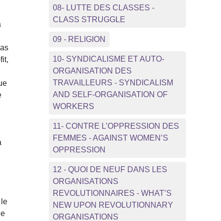
08- LUTTE DES CLASSES -
CLASS STRUGGLE
a
u
09 - RELIGION
pas
10- SYNDICALISME ET AUTO-
it,
ORGANISATION DES
TRAVAILLEURS - SYNDICALISM
que
AND SELF-ORGANISATION OF
e
WORKERS
11- CONTRE L’OPPRESSION DES
FEMMES - AGAINST WOMEN’S
a
OPPRESSION
12 - QUOI DE NEUF DANS LES
ORGANISATIONS
REVOLUTIONNAIRES - WHAT’S
 le
NEW UPON REVOLUTIONNARY
ge
ORGANISATIONS