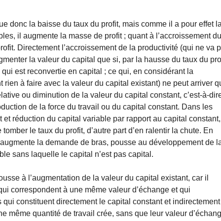
 donc la baisse du taux du profit, mais comme il a pour effet l
es, il augmente la masse de profit ; quant à l’accroissement d
profit. Directement l’accroissement de la productivité (qui ne va 
menter la valeur du capital que si, par la hausse du taux du prof
qui est reconvertie en capital ; ce qui, en considérant la
rien à faire avec la valeur du capital existant) ne peut arriver 
lative ou diminution de la valeur du capital constant, c’est-à-dir
uction de la force du travail ou du capital constant. Dans les
t et réduction du capital variable par rapport au capital constant,
tomber le taux du profit, d’autre part d’en ralentir la chute. En
’elle augmente la demande de bras, pousse au développement de l
ble sans laquelle le capital n’est pas capital.
ousse à l’augmentation de la valeur du capital existant, car il
e qui correspondent à une même valeur d’échange et qui
ts qui constituent directement le capital constant et indirectement
ne même quantité de travail crée, sans que leur valeur d’échan