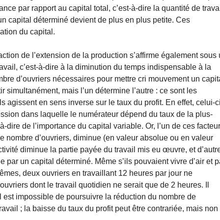
nce par rapport au capital total, c’est-à-dire la quantité de trava
un capital déterminé devient de plus en plus petite. Ces
tion du capital.
’action de l’extension de la production s’affirme également sous
avail, c’est-à-dire à la diminution du temps indispensable à la
 nombre d’ouvriers nécessaires pour mettre cri mouvement un capit
r simultanément, mais l’un détermine l’autre : ce sont les
agissent en sens inverse sur le taux du profit. En effet, celui-c
pression dans laquelle le numérateur dépend du taux de la plus-
à-dire de l’importance du capital variable. Or, l’un de ces facteur
 le nombre d’ouvriers, diminue (en valeur absolue ou en valeur
tivité diminue la partie payée du travail mis eu œuvre, et d’autr
uée par un capital déterminé. Même s’ils pouvaient vivre d’air et p
êmes, deux ouvriers en travaillant 12 heures par jour ne
uvriers dont le travail quotidien ne serait que de 2 heures. Il
 il est impossible de poursuivre la réduction du nombre de
avail ; la baisse du taux du profit peut être contrariée, mais non