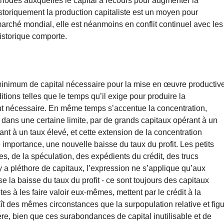
thodes auxquelles le capital a recours pour augmenter la
istoriquement la production capitaliste est un moyen pour
marché mondial, elle est néanmoins en conflit continuel avec les
historique comporte.
minimum de capital nécessaire pour la mise en œuvre productiv
ditions telles que le temps qu’il exige pour produire la
t nécessaire. En même temps s’accentue la concentration,
 dans une certaine limite, par de grands capitaux opérant à un
nant à un taux élevé, et cette extension de la concentration
e importance, une nouvelle baisse du taux du profit. Les petits
es, de la spéculation, des expédients du crédit, des trucs
 y a pléthore de capitaux, l’expression ne s’applique qu’aux
e la baisse du taux du profit - ce sont toujours des capitaux
s à les faire valoir eux-mêmes, mettent par le crédit à la
ît des mêmes circonstances que la surpopulation relative et fig
, bien que ces surabondances de capital inutilisable et de