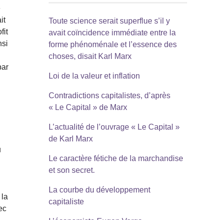
e
it
Toute science serait superflue s’il y
fit
avait coïncidence immédiate entre la
nsi
forme phénoménale et l’essence des
choses, disait Karl Marx
par
Loi de la valeur et inflation
Contradictions capitalistes, d’après
« Le Capital » de Marx
L’actualité de l’ouvrage « Le Capital »
de Karl Marx
u
Le caractère fétiche de la marchandise
et son secret.
La courbe du développement
 la
capitaliste
ec