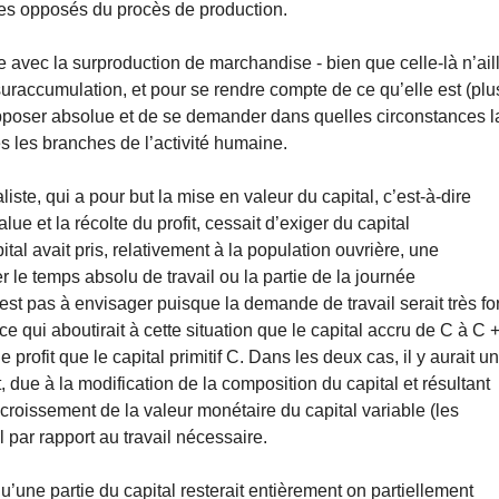
les opposés du procès de production.
re avec la surproduction de marchandise - bien que celle-là n’ail
suraccumulation, et pour se rendre compte de ce qu’elle est (plu
 supposer absolue et de se demander dans quelles circonstances l
s les branches de l’activité humaine.
liste, qui a pour but la mise en valeur du capital, c’est-à-dire
alue et la récolte du profit, cessait d’exiger du capital
ital avait pris, relativement à la population ouvrière, une
r le temps absolu de travail ou la partie de la journée
n’est pas à envisager puisque la demande de travail serait très fo
ce qui aboutirait à cette situation que le capital accru de C à C 
rofit que le capital primitif C. Dans les deux cas, il y aurait u
, due à la modification de la composition du capital et résultant
croissement de la valeur monétaire du capital variable (les
l par rapport au travail nécessaire.
u’une partie du capital resterait entièrement on partiellement