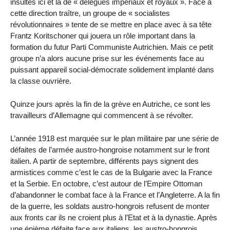
insultés ici et là de « délégués impériaux et royaux ». Face à
cette direction traître, un groupe de « socialistes
révolutionnaires » tente de se mettre en place avec à sa tête
Frantz Koritschoner qui jouera un rôle important dans la
formation du futur Parti Communiste Autrichien. Mais ce petit
groupe n’a alors aucune prise sur les événements face au
puissant appareil social-démocrate solidement implanté dans
la classe ouvrière.
Quinze jours après la fin de la grève en Autriche, ce sont les
travailleurs d’Allemagne qui commencent à se révolter.
L’année 1918 est marquée sur le plan militaire par une série de
défaites de l’armée austro-hongroise notamment sur le front
italien. A partir de septembre, différents pays signent des
armistices comme c’est le cas de la Bulgarie avec la France
et la Serbie. En octobre, c’est autour de l’Empire Ottoman
d’abandonner le combat face à la France et l’Angleterre. A la fin
de la guerre, les soldats austro-hongrois refusent de monter
aux fronts car ils ne croient plus à l’Etat et à la dynastie. Après
une énième défaite face aux italiens, les austro-hongrois