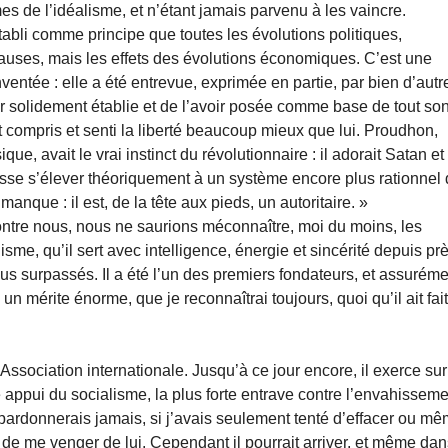
es de l’idéalisme, et n’étant jamais parvenu à les vaincre.
tabli comme principe que toutes les évolutions politiques,
s causes, mais les effets des évolutions économiques. C’est une
entée : elle a été entrevue, exprimée en partie, par bien d’autr
voir solidement établie et de l’avoir posée comme base de tout so
compris et senti la liberté beaucoup mieux que lui. Proudhon,
que, avait le vrai instinct du révolutionnaire : il adorait Satan et 
puisse s’élever théoriquement à un système encore plus rationnel
 manque : il est, de la tête aux pieds, un autoritaire. »
contre nous, nous ne saurions méconnaître, moi du moins, les
sme, qu’il sert avec intelligence, énergie et sincérité depuis pr
ous surpassés. Il a été l’un des premiers fondateurs, et assurém
, un mérite énorme, que je reconnaîtrai toujours, quoi qu’il ait fai
ssociation internationale. Jusqu’à ce jour encore, il exerce sur
e appui du socialisme, la plus forte entrave contre l’envahissem
pardonnerais jamais, si j’avais seulement tenté d’effacer ou m
t de me venger de lui. Cependant il pourrait arriver, et même da