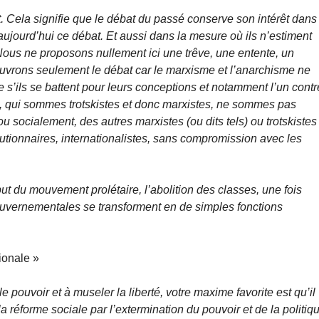
 Cela signifie que le débat du passé conserve son intérêt dans 
aujourd’hui ce débat. Et aussi dans la mesure où ils n’estiment
Nous ne proposons nullement ici une trêve, une entente, un
uvrons seulement le débat car le marxisme et l’anarchisme ne
 s’ils se battent pour leurs conceptions et notamment l’un contr
s, qui sommes trotskistes et donc marxistes, ne sommes pas
 socialement, des autres marxistes (ou dits tels) ou trotskistes
olutionnaires, internationalistes, sans compromission avec les
but du mouvement prolétaire, l’abolition des classes, une fois
s gouvernementales se transforment en de simples fonctions
ionale »
e pouvoir et à museler la liberté, votre maxime favorite est qu’il
a réforme sociale par l’extermination du pouvoir et de la politiq