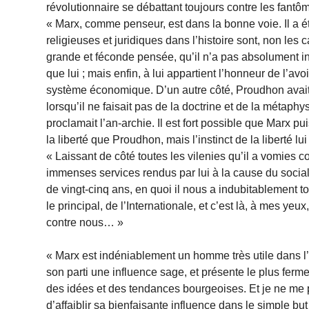
révolutionnaire se débattant toujours contre les fantôm
« Marx, comme penseur, est dans la bonne voie. Il a é
religieuses et juridiques dans l’histoire sont, non le
grande et féconde pensée, qu’il n’a pas absolument inv
que lui ; mais enfin, à lui appartient l’honneur de l’a
système économique. D’un autre côté, Proudhon avait 
lorsqu’il ne faisait pas de la doctrine et de la métaphysi
proclamait l’an-archie. Il est fort possible que Marx 
la liberté que Proudhon, mais l’instinct de la liberté lui
« Laissant de côté toutes les vilenies qu’il a vomies 
immenses services rendus par lui à la cause du sociali
de vingt-cinq ans, en quoi il nous a indubitablement t
le principal, de l’Internationale, et c’est là, à mes yeux
contre nous… »
« Marx est indéniablement un homme très utile dans l’A
son parti une influence sage, et présente le plus ferm
des idées et des tendances bourgeoises. Et je ne me 
d’affaiblir sa bienfaisante influence dans le simple bu