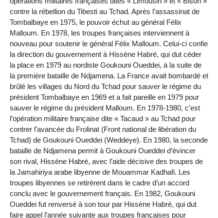
opérations militaires françaises dites « Limousin » et « Bison »
contre la rébellion du Tibesti au Tchad. Après l’assassinat de
Tombalbaye en 1975, le pouvoir échut au général Félix
Malloum. En 1978, les troupes françaises interviennent à
nouveau pour soutenir le général Félix Malloum. Celui-ci confie
la direction du gouvernement à Hissène Habré, qui dut céder
la place en 1979 au nordiste Goukouni Oueddei, à la suite de
la première bataille de Ndjamena. La France avait bombardé et
brûlé les villages du Nord du Tchad pour sauver le régime du
président Tombalbaye en 1969 et a fait pareille en 1979 pour
sauver le régime du président Malloum. En 1978-1980, c’est
l’opération militaire française dite « Tacaud » au Tchad pour
contrer l’avancée du Frolinat (Front national de libération du
Tchad) de Goukouni Oueddei (Weddeye). En 1980, la seconde
bataille de Ndjamena permit à Goukouni Oueddei d’évincer
son rival, Hissène Habré, avec l’aide décisive des troupes de
la Jamahiriya arabe libyenne de Mouammar Kadhafi. Les
troupes libyennes se retirèrent dans le cadre d’un accord
conclu avec le gouvernement français. En 1982, Goukouni
Oueddei fut renversé à son tour par Hissène Habré, qui dut
faire appel l’année suivante aux troupes françaises pour