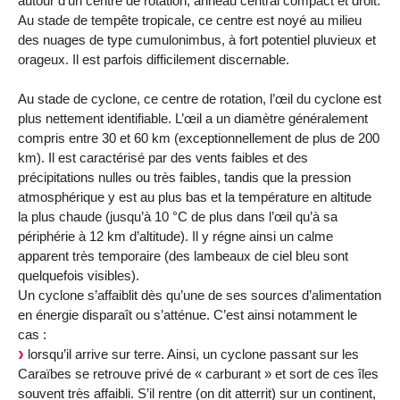
autour d’un centre de rotation, anneau central compact et droit.
Au stade de tempête tropicale, ce centre est noyé au milieu
des nuages de type cumulonimbus, à fort potentiel pluvieux et
orageux. Il est parfois difficilement discernable.
Au stade de cyclone, ce centre de rotation, l’œil du cyclone est
plus nettement identifiable. L’œil a un diamètre généralement
compris entre 30 et 60 km (exceptionnellement de plus de 200
km). Il est caractérisé par des vents faibles et des
précipitations nulles ou très faibles, tandis que la pression
atmosphérique y est au plus bas et la température en altitude
la plus chaude (jusqu’à 10 °C de plus dans l’œil qu’à sa
périphérie à 12 km d’altitude). Il y régne ainsi un calme
apparent très temporaire (des lambeaux de ciel bleu sont
quelquefois visibles).
Un cyclone s’affaiblit dès qu’une de ses sources d’alimentation
en énergie disparaît ou s’atténue. C’est ainsi notamment le
cas :
lorsqu’il arrive sur terre. Ainsi, un cyclone passant sur les
Caraïbes se retrouve privé de « carburant » et sort de ces îles
souvent très affaibli. S’il rentre (on dit atterrit) sur un continent,