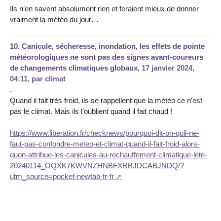
Ils n’en savent absolument rien et feraient mieux de donner
vraiment la météo du jour…
10.
Canicule, sécheresse, inondation, les effets de pointe
météorologiques ne sont pas des signes avant-coureurs
de changements climatiques globaux,
17 janvier 2024,
04:11
,
par
climat
.
Quand il fait très froid, ils se rappellent que la météo ce n’est
pas le climat. Mais ils l’oublient quand il fait chaud !
https://www.liberation.fr/checknews/pourquoi-dit-on-quil-ne-
faut-pas-confondre-meteo-et-climat-quand-il-fait-froid-alors-
quon-attribue-les-canicules-au-rechauffement-climatique-lete-
20240114_OQXK7KWVNZHNBFXRBJDCABJNDQ/?
utm_source=pocket-newtab-fr-fr