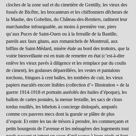
cloches de la zone sud et du cimetière de Gentilly, les vieux des
fossés de Bicêtre, les brocanteurs et les chiffonniers dêcheurs de
la Maube, des Gobelins, du Château-des-Rentiers, radinent leur
marchandise infourguable, au moins à première vue, pires
qu’aux Puces de Saint-Ouen ou à la ferraille de la Bastille,
pareils aux faux gitans, aux romanichels de Montreuil, aux
biffins de Saint-Médard, misère étale au bord des trottoirs, que la
voirie bienveillante est en train de remettre en état (c’est-à-dire
enlève les vieux pavés à diligence et les remplace par du coulis
de ciment), les godasses dépareillées, les vestes et pantalons
torchons, fringues à cent balles, les tombées de cuir, les vieux
papiers maculés encore lisibles (collection d’« Illustration » de la
guerre 1914-1918 et portraits auréolés des huiles d’époque), les
ballots de cartes postales, la menue ferraille, les sacs de clous
tordus rouillés, les bibelots à concierge disloqués, amputés
comme ces pauvres mecs dont la gueule se plâtre de plus
d’espoir. Et entre les tas de trésors à prendre, les commerçants et
petits bourgeois de l’avenue et les ménagères des logements tout
neufs passent et jettent un coup d’œil vague à leurs pieds et font