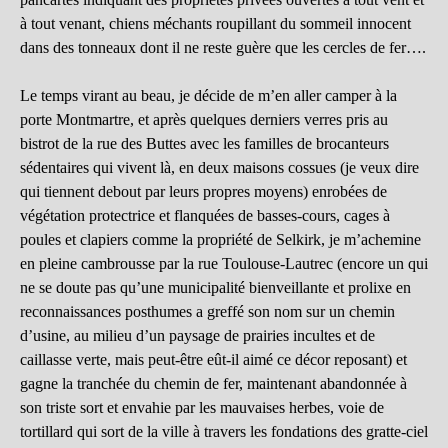
à tout venant, chiens méchants roupillant du sommeil innocent
dans des tonneaux dont il ne reste guère que les cercles de fer….
Le temps virant au beau, je décide de m’en aller camper à la
porte Montmartre, et après quelques derniers verres pris au
bistrot de la rue des Buttes avec les familles de brocanteurs
sédentaires qui vivent là, en deux maisons cossues (je veux dire
qui tiennent debout par leurs propres moyens) enrobées de
végétation protectrice et flanquées de basses-cours, cages à
poules et clapiers comme la propriété de Selkirk, je m’achemine
en pleine cambrousse par la rue Toulouse-Lautrec (encore un qui
ne se doute pas qu’une municipalité bienveillante et prolixe en
reconnaissances posthumes a greffé son nom sur un chemin
d’usine, au milieu d’un paysage de prairies incultes et de
caillasse verte, mais peut-être eût-il aimé ce décor reposant) et
gagne la tranchée du chemin de fer, maintenant abandonnée à
son triste sort et envahie par les mauvaises herbes, voie de
tortillard qui sort de la ville à travers les fondations des gratte-ciel