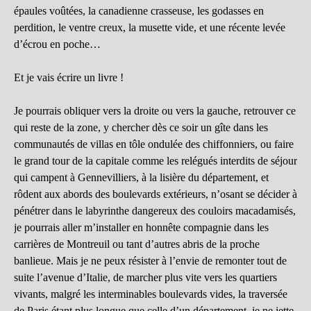
épaules voûtées, la canadienne crasseuse, les godasses en
perdition, le ventre creux, la musette vide, et une récente levée
d’écrou en poche…
Et je vais écrire un livre !
Je pourrais obliquer vers la droite ou vers la gauche, retrouver ce
qui reste de la zone, y chercher dès ce soir un gîte dans les
communautés de villas en tôle ondulée des chiffonniers, ou faire
le grand tour de la capitale comme les relégués interdits de séjour
qui campent à Gennevilliers, à la lisière du département, et
rôdent aux abords des boulevards extérieurs, n’osant se décider à
pénétrer dans le labyrinthe dangereux des couloirs macadamisés,
je pourrais aller m’installer en honnête compagnie dans les
carrières de Montreuil ou tant d’autres abris de la proche
banlieue. Mais je ne peux résister à l’envie de remonter tout de
suite l’avenue d’Italie, de marcher plus vite vers les quartiers
vivants, malgré les interminables boulevards vides, la traversée
de Paris étant plus longue que celle d’un département. je ne jette