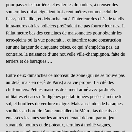
pour passer les barrières et éviter les douaniers, à creuser des
souterrains qui atteignaient trois cent mètres comme celui de
Passy à Chaillot, et débouchaient à l’intérieur des cités de taudis
intra-muros où les policiers préféraient ne pas fourrer leur nez. Il
fallut mettre bas des centaines de maisonnettes pour obtenir les
terre-pleins où la vue porterait… et interdire toute construction
sur une largeur de cinquante toises, ce qui n’empêcha pas, au
contraire, la naissance d’une nouvelle ville-champignon, faite de
terriers et de baraques….
Entre deux dimanches ce morceau de zone (qui ne se trouve pas
au-delà, mais en deçà de Paris) a sa vie propre. La cité des
chiffonniers. Petites maisons de ciment armé avec jardinets
utilitaires et cases d’indigènes postfabriquées posées à même le
sol, et bouffées de verdure maigre. Mais aussi nids de baraques
sordides au bord de l’ancienne allée du Métro, tas de caisses
entassées les unes sur les autres et tenant debout par un jeu
savant de poutres et de poteaux, terrains à moitié vagues,
pancartes indiquant des propriétés privées ouvertes à tout vent et