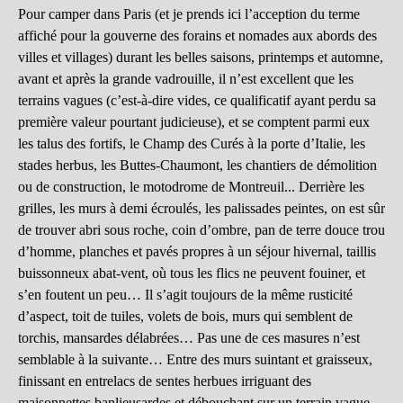
Pour camper dans Paris (et je prends ici l’acception du terme
affiché pour la gouverne des forains et nomades aux abords des
villes et villages) durant les belles saisons, printemps et automne,
avant et après la grande vadrouille, il n’est excellent que les
terrains vagues (c’est-à-dire vides, ce qualificatif ayant perdu sa
première valeur pourtant judicieuse), et se comptent parmi eux
les talus des fortifs, le Champ des Curés à la porte d’Italie, les
stades herbus, les Buttes-Chaumont, les chantiers de démolition
ou de construction, le motodrome de Montreuil... Derrière les
grilles, les murs à demi écroulés, les palissades peintes, on est sûr
de trouver abri sous roche, coin d’ombre, pan de terre douce trou
d’homme, planches et pavés propres à un séjour hivernal, taillis
buissonneux abat-vent, où tous les flics ne peuvent fouiner, et
s’en foutent un peu… Il s’agit toujours de la même rusticité
d’aspect, toit de tuiles, volets de bois, murs qui semblent de
torchis, mansardes délabrées… Pas une de ces masures n’est
semblable à la suivante… Entre des murs suintant et graisseux,
finissant en entrelacs de sentes herbues irriguant des
maisonnettes banlieusardes et débouchant sur un terrain vague,