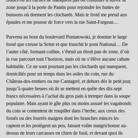
zone jusqu’à la porte de Pantin pour rejoindre les huttes de
buissons où dorment les clochards. Mais le froid me prend aux
épaules et me pousse de force vers la rue Saint-Fargeau…
Parvenu au bout du boulevard Poniatowski, je domine le large
fossé que creuse la Seine et que franchit le pont National… De
l’autre côté, formant colline, s’étend un étroit pan de zone, d’où
la vue parcourt tout l’horizon, mais où ne s’élève aucune cahute
habitable. Ce ne sont pourtant pas les clochards qui manquent,
domiciliés pour un temps dans les asiles du coin, rue du
Château-des-rentiers ou rue Cantagrel, et dehors dès le petit jour,
jusqu’à quatre heures où ils se mettent en quête des dix-sept
francs nécessaires à l’achat du gros pain à tremper dans la soupe
populaire. Mais ayant le gîte plus ou moins assuré les vagabonds
du coin se contentent de roupiller dans l’herbe, aux creux des
fossés ou des fourrés maigres dont les branches minces les
captent et les protègent un peu, faisant voûte maigrichonne au-
dessus de leurs carcasses en chien de fusil, et devant quoi ils