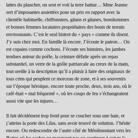
lattes du plancher, on sent et voit la terre battue… Mme Jeanne
sert d’imposantes assiettées pour un prix en rapport avec la
clientèle habituelle, chiffonniers, gitans et gitanes, bonshommes
et bonnes femmes locataires propriétaires des bouts de terrain
environnants. C’est le seul bistrot du « pays » comme ils disent.
J’y suis chez moi. En famille là encore. J’écoute le patron… On
est copains comme cochons. J’écoute ses histoires, les jambes
tendues autour du poêle, la ceinture défaite après un repas
substantiel, un verre de la gnôle patriarcale au creux de la main,
tout oreille à la description qu’il a plaisir à faire des originaux de
tous crins qui peuplent ce morceau de zone, et à ses souvenirs
sur l’époque héroïque, encore toute proche, deux, trois ans, où le
café était « mal fréquenté », où les coups de feu s’échangeaient
aussi vite que les injures…
Il fait décidément trop froid pour se coucher sous une haie, et
j’atteins la porte des Lilas, sans avoir trouvé de solution. J’hésite
encore. Ou redescendre de l’autre côté de Ménilmontant vers les
Buttes où les caches ne manquent pas ou continuer à suivre la