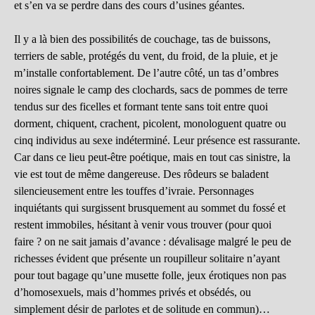
et s’en va se perdre dans des cours d’usines géantes.
Il y a là bien des possibilités de couchage, tas de buissons,
terriers de sable, protégés du vent, du froid, de la pluie, et je
m’installe confortablement. De l’autre côté, un tas d’ombres
noires signale le camp des clochards, sacs de pommes de terre
tendus sur des ficelles et formant tente sans toit entre quoi
dorment, chiquent, crachent, picolent, monologuent quatre ou
cinq individus au sexe indéterminé. Leur présence est rassurante.
Car dans ce lieu peut-être poétique, mais en tout cas sinistre, la
vie est tout de même dangereuse. Des rôdeurs se baladent
silencieusement entre les touffes d’ivraie. Personnages
inquiétants qui surgissent brusquement au sommet du fossé et
restent immobiles, hésitant à venir vous trouver (pour quoi
faire ? on ne sait jamais d’avance : dévalisage malgré le peu de
richesses évident que présente un roupilleur solitaire n’ayant
pour tout bagage qu’une musette folle, jeux érotiques non pas
d’homosexuels, mais d’hommes privés et obsédés, ou
simplement désir de parlotes et de solitude en commun)…