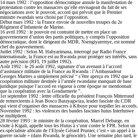
14 mars 1992 : l’opposition démocratique annule la manifestation de
protestation contre les massacres qu’elle envisageait du fait de ses
négociations avec le pouvoir, accord qui prévoit que le Premier
ministre rwandais sera choisi par l’opposition.
Début mars 1992 : la France envoie de nouvelles troupes du 2e
Régiment d’Infanterie de Marine.
16 avril 1992 : le pouvoir est contraint de mettre en place un
gouvernement d’union des partis politiques, y compris l’opposition
démocratique, dont le dirigeant du MDR, Nsengiyaremye, est nommé
chef du gouvernement.
Juillet 1992 : Selon M. Habyarimana, interrogé par Radio France
internationale, la France est au Rwanda pour protéger ses intérêts, sans
autre précision (RFI, 19 juillet 1992).
Août 1992 : le 26 août 1992, signature d’un avenant à l’accord
d’assistance militaire de la France au Rwanda : l’Ambassadeur
Georges Martres a simplement précisé “ s’être aperçu en 1992 que la
coopération militaire destinée à l’armée rwandaise manquait de base
juridique puisque l’accord en vigueur à cette époque ne mentionnait
que la coopération avec la Gendarmerie ”.
1er septembre 1992 : lettre officielle du président François Mitterrand
de remercieents à Jean Bosco Barayagwiza, leader fasciste du CDR
qui vient d’organiser des massacres à Kibuye pour torpiller les accords.
Novembre 1992 : les violences des bandes fascistes hutus Interhmwe
se multiplient.
28 février 1993 : le ministre de la coopération, Marcel Debarge, en
visite à Kigali, appelle tous les Hutus à s’unir contre le FPR. Selon un
ex-spécialiste africain de l’Elysée Gérard Prunier, c’est « un appel à la
guerre raciale » (dans Rwanda, le génocide). Une semaine plus tard, le