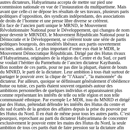
autres dictateurs, Habyarimana accepta de mettre sur pied une
commission nationale en vue de l’instauration du multipartisme. Mais
avant que celle-ci ne dépose les résultats de ses travaux, plusieurs paris
politiques d’opposition, des syndicats indépendants, des associations
de droits de l’homme et une presse libre diverse se créèrent.
En face de l’ancien parti unique le MRND, le Mouvement
Révolutionnaire National pour le Développement, qui changea de nom
pour devenir le MRNDD, le Mouvement Républicain National pour la
Démocratie et le Développement, se créèrent toute une série de partis
politiques bourgeois, des modérés libéraux aux partis ouvertement
racistes, anti-tutsis. Le plus important d’entre eux était le MDR, le
Mouvement Démocratique Républicain. Dirigé par des Hutus rivaux
d’Habyarimana, originaires de la région du Centre et du Sud, ce parti
se voulait l’héritier du Parmehutu de l’ancien dictateur Kayibanda.
Bon nombre de ces partis, pour ne pas dire la plupart, étaient de bouts
du MNRD, le parti de la dictature. Leur ambition à tous était surtout de
partager le pouvoir avec la clique de "l’Akazu", "la maisonnée" du
dictateur. Par ailleurs, quoique se définissant généralement d’obédience
hutue ou tutsie, ces partis étaient souvent organisés autour des
ambitions personnelles de quelques individus et apparaissaient plus
comme représentant les intérêts de telle ou telle région et non telle
communauté ethnique. Par exemple Le MDR, issu du MNRD et dirigé
par des Hutus, prétendait défendre les intérêts des Hutus du centre et
du sud écartés de la gestion des affaires depuis la prise du pouvoir par
les Hutus du Nord. Il en était de même pour tous les autres partis. C’est
pourquoi, reprochant au parti du dictateur Habyarimana de concentrer
exclusivement le pouvoir entre les mains des Hutus du Nord, la seule
ambition de tous ces partis était de faire pression sur la dictature afin