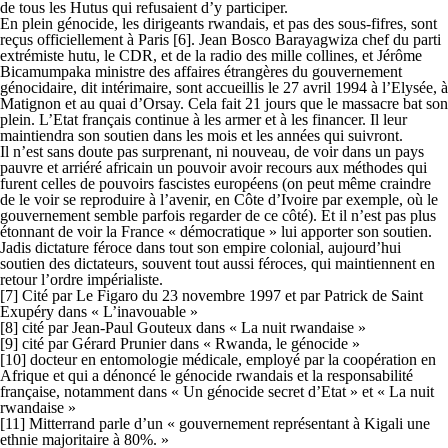
de tous les Hutus qui refusaient d’y participer.
En plein génocide, les dirigeants rwandais, et pas des sous-fifres, sont
reçus officiellement à Paris [6]. Jean Bosco Barayagwiza chef du parti
extrémiste hutu, le CDR, et de la radio des mille collines, et Jérôme
Bicamumpaka ministre des affaires étrangères du gouvernement
génocidaire, dit intérimaire, sont accueillis le 27 avril 1994 à l’Elysée, à
Matignon et au quai d’Orsay. Cela fait 21 jours que le massacre bat son
plein. L’Etat français continue à les armer et à les financer. Il leur
maintiendra son soutien dans les mois et les années qui suivront.
Il n’est sans doute pas surprenant, ni nouveau, de voir dans un pays
pauvre et arriéré africain un pouvoir avoir recours aux méthodes qui
furent celles de pouvoirs fascistes européens (on peut même craindre
de le voir se reproduire à l’avenir, en Côte d’Ivoire par exemple, où le
gouvernement semble parfois regarder de ce côté). Et il n’est pas plus
étonnant de voir la France « démocratique » lui apporter son soutien.
Jadis dictature féroce dans tout son empire colonial, aujourd’hui
soutien des dictateurs, souvent tout aussi féroces, qui maintiennent en
retour l’ordre impérialiste.
[7] Cité par Le Figaro du 23 novembre 1997 et par Patrick de Saint
Exupéry dans « L’inavouable »
[8] cité par Jean-Paul Gouteux dans « La nuit rwandaise »
[9] cité par Gérard Prunier dans « Rwanda, le génocide »
[10] docteur en entomologie médicale, employé par la coopération en
Afrique et qui a dénoncé le génocide rwandais et la responsabilité
française, notamment dans « Un génocide secret d’Etat » et « La nuit
rwandaise »
[11] Mitterrand parle d’un « gouvernement représentant à Kigali une
ethnie majoritaire à 80%. »