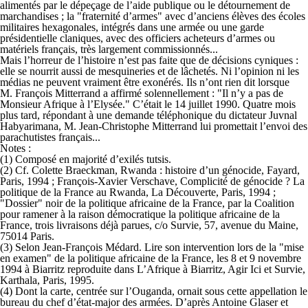
alimentés par le dépeçage de l’aide publique ou le détournement de
marchandises ; la "fraternité d’armes" avec d’anciens élèves des écoles
militaires hexagonales, intégrés dans une armée ou une garde
présidentielle claniques, avec des officiers acheteurs d’armes ou
matériels français, très largement commissionnés...
Mais l’horreur de l’histoire n’est pas faite que de décisions cyniques :
elle se nourrit aussi de mesquineries et de lâchetés. Ni l’opinion ni les
médias ne peuvent vraiment être exonérés. Ils n’ont rien dit lorsque
M. François Mitterrand a affirmé solennellement : "Il n’y a pas de
Monsieur Afrique à l’Elysée." C’était le 14 juillet 1990. Quatre mois
plus tard, répondant à une demande téléphonique du dictateur Juvnal
Habyarimana, M. Jean-Christophe Mitterrand lui promettait l’envoi des
parachutistes français...
Notes :
(1) Composé en majorité d’exilés tutsis.
(2) Cf. Colette Braeckman, Rwanda : histoire d’un génocide, Fayard,
Paris, 1994 ; François-Xavier Verschave, Complicité de génocide ? La
politique de la France au Rwanda, La Découverte, Paris, 1994 ;
"Dossier" noir de la politique africaine de la France, par la Coalition
pour ramener à la raison démocratique la politique africaine de la
France, trois livraisons déjà parues, c/o Survie, 57, avenue du Maine,
75014 Paris.
(3) Selon Jean-François Médard. Lire son intervention lors de la "mise
en examen" de la politique africaine de la France, les 8 et 9 novembre
1994 à Biarritz reproduite dans L’Afrique à Biarritz, Agir Ici et Survie,
Karthala, Paris, 1995.
(4) Dont la carte, centrée sur l’Ouganda, ornait sous cette appellation le
bureau du chef d’état-major des armées. D’après Antoine Glaser et