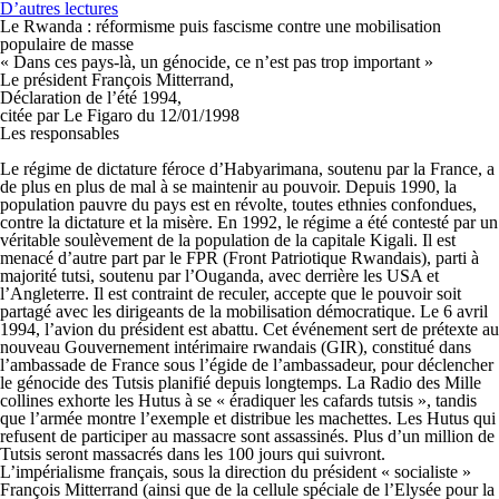
D’autres lectures
Le Rwanda : réformisme puis fascisme contre une mobilisation
populaire de masse
« Dans ces pays-là, un génocide, ce n’est pas trop important »
Le président François Mitterrand,
Déclaration de l’été 1994,
citée par Le Figaro du 12/01/1998
Les responsables
Le régime de dictature féroce d’Habyarimana, soutenu par la France, a
de plus en plus de mal à se maintenir au pouvoir. Depuis 1990, la
population pauvre du pays est en révolte, toutes ethnies confondues,
contre la dictature et la misère. En 1992, le régime a été contesté par un
véritable soulèvement de la population de la capitale Kigali. Il est
menacé d’autre part par le FPR (Front Patriotique Rwandais), parti à
majorité tutsi, soutenu par l’Ouganda, avec derrière les USA et
l’Angleterre. Il est contraint de reculer, accepte que le pouvoir soit
partagé avec les dirigeants de la mobilisation démocratique. Le 6 avril
1994, l’avion du président est abattu. Cet événement sert de prétexte au
nouveau Gouvernement intérimaire rwandais (GIR), constitué dans
l’ambassade de France sous l’égide de l’ambassadeur, pour déclencher
le génocide des Tutsis planifié depuis longtemps. La Radio des Mille
collines exhorte les Hutus à se « éradiquer les cafards tutsis », tandis
que l’armée montre l’exemple et distribue les machettes. Les Hutus qui
refusent de participer au massacre sont assassinés. Plus d’un million de
Tutsis seront massacrés dans les 100 jours qui suivront.
L’impérialisme français, sous la direction du président « socialiste »
François Mitterrand (ainsi que de la cellule spéciale de l’Elysée pour la