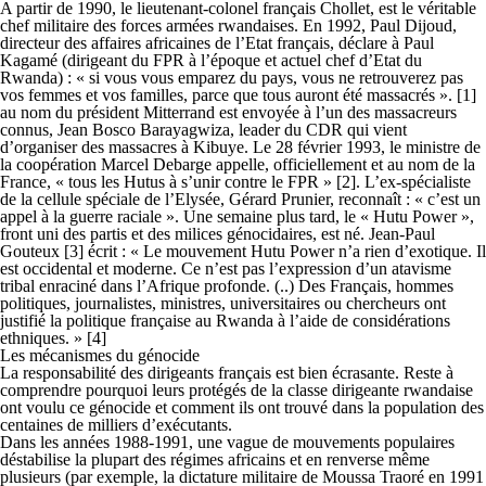
A partir de 1990, le lieutenant-colonel français Chollet, est le véritable
chef militaire des forces armées rwandaises. En 1992, Paul Dijoud,
directeur des affaires africaines de l’Etat français, déclare à Paul
Kagamé (dirigeant du FPR à l’époque et actuel chef d’Etat du
Rwanda) : « si vous vous emparez du pays, vous ne retrouverez pas
vos femmes et vos familles, parce que tous auront été massacrés ». [1]
au nom du président Mitterrand est envoyée à l’un des massacreurs
connus, Jean Bosco Barayagwiza, leader du CDR qui vient
d’organiser des massacres à Kibuye. Le 28 février 1993, le ministre de
la coopération Marcel Debarge appelle, officiellement et au nom de la
France, « tous les Hutus à s’unir contre le FPR » [2]. L’ex-spécialiste
de la cellule spéciale de l’Elysée, Gérard Prunier, reconnaît : « c’est un
appel à la guerre raciale ». Une semaine plus tard, le « Hutu Power »,
front uni des partis et des milices génocidaires, est né. Jean-Paul
Gouteux [3] écrit : « Le mouvement Hutu Power n’a rien d’exotique. Il
est occidental et moderne. Ce n’est pas l’expression d’un atavisme
tribal enraciné dans l’Afrique profonde. (..) Des Français, hommes
politiques, journalistes, ministres, universitaires ou chercheurs ont
justifié la politique française au Rwanda à l’aide de considérations
ethniques. » [4]
Les mécanismes du génocide
La responsabilité des dirigeants français est bien écrasante. Reste à
comprendre pourquoi leurs protégés de la classe dirigeante rwandaise
ont voulu ce génocide et comment ils ont trouvé dans la population des
centaines de milliers d’exécutants.
Dans les années 1988-1991, une vague de mouvements populaires
déstabilise la plupart des régimes africains et en renverse même
plusieurs (par exemple, la dictature militaire de Moussa Traoré en 1991