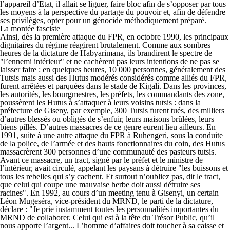
l’appareil d’Etat, il allait se liguer, faire bloc afin de s’opposer par tous
les moyens à la perspective du partage du pouvoir et, afin de défendre
ses privilèges, opter pour un génocide méthodiquement préparé.
La montée fasciste
Ainsi, dès la première attaque du FPR, en octobre 1990, les principaux
dignitaires du régime réagirent brutalement. Comme aux sombres
heures de la dictature de Habyarimana, ils brandirent le spectre de
"l’ennemi intérieur" et ne cachèrent pas leurs intentions de ne pas se
laisser faire : en quelques heures, 10 000 personnes, généralement des
Tutsis mais aussi des Hutus modérés considérés comme alliés du FPR,
furent arrêtées et parquées dans le stade de Kigali. Dans les provinces,
les autorités, les bourgmestres, les préfets, les commandants des zone,
poussèrent les Hutus à s’attaquer à leurs voisins tutsis : dans la
préfecture de Giseny, par exemple, 300 Tutsis furent tués, des milliers
d’autres blessés ou obligés de s’enfuir, leurs maisons brûlées, leurs
biens pillés. D’autres massacres de ce genre eurent lieu ailleurs. En
1991, suite à une autre attaque du FPR à Ruhengeri, sous la conduite
de la police, de l’armée et des hauts fonctionnaires du coin, des Hutus
massacrèrent 300 personnes d’une communauté des pasteurs tutsis.
Avant ce massacre, un tract, signé par le préfet et le ministre de
l’intérieur, avait circulé, appelant les paysans à détruire "les buissons et
tous les rebelles qui s’y cachent. Et surtout n’oubliez pas, dit le tract,
que celui qui coupe une mauvaise herbe doit aussi détruire ses
racines". En 1992, au cours d’un meeting tenu à Gisenyi, un certain
Léon Mugeséra, vice-président du MRND, le parti de la dictature,
déclare : "Je prie instamment toutes les personnalités importantes du
MRND de collaborer. Celui qui est à la tête du Trésor Public, qu’il
nous apporte l’argent... L’homme d’affaires doit toucher à sa caisse et