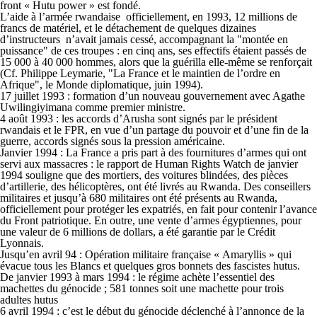
front « Hutu power » est fondé.
L’aide à l’armée rwandaise ­ officiellement, en 1993, 12 millions de
francs de matériel, et le détachement de quelques dizaines
d’instructeurs ­ n’avait jamais cessé, accompagnant la "montée en
puissance" de ces troupes : en cinq ans, ses effectifs étaient passés de
15 000 à 40 000 hommes, alors que la guérilla elle-même se renforçait
(Cf. Philippe Leymarie, "La France et le maintien de l’ordre en
Afrique", le Monde diplomatique, juin 1994).
17 juillet 1993 : formation d’un nouveau gouvernement avec Agathe
Uwilingiyimana comme premier ministre.
4 août 1993 : les accords d’Arusha sont signés par le président
rwandais et le FPR, en vue d’un partage du pouvoir et d’une fin de la
guerre, accords signés sous la pression américaine.
Janvier 1994 : La France a pris part à des fournitures d’armes qui ont
servi aux massacres : le rapport de Human Rights Watch de janvier
1994 souligne que des mortiers, des voitures blindées, des pièces
d’artillerie, des hélicoptères, ont été livrés au Rwanda. Des conseillers
militaires et jusqu’à 680 militaires ont été présents au Rwanda,
officiellement pour protéger les expatriés, en fait pour contenir l’avance
du Front patriotique. En outre, une vente d’armes égyptiennes, pour
une valeur de 6 millions de dollars, a été garantie par le Crédit
Lyonnais.
Jusqu’en avril 94 : Opération militaire française « Amaryllis » qui
évacue tous les Blancs et quelques gros bonnets des fascistes hutus.
De janvier 1993 à mars 1994 : le régime achète l’essentiel des
machettes du génocide ; 581 tonnes soit une machette pour trois
adultes hutus
6 avril 1994 : c’est le début du génocide déclenché à l’annonce de la