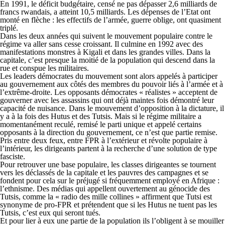
En 1991, le déficit budgétaire, censé ne pas dépasser 2,6 milliards de
francs rwandais, a atteint 10,5 milliards. Les dépenses de l’Etat ont
monté en flèche : les effectifs de l’armée, guerre oblige, ont quasiment
triplé.
Dans les deux années qui suivent le mouvement populaire contre le
régime va aller sans cesse croissant. Il culmine en 1992 avec des
manifestations monstres à Kigali et dans les grandes villes. Dans la
capitale, c’est presque la moitié de la population qui descend dans la
rue et conspue les militaires.
Les leaders démocrates du mouvement sont alors appelés à participer
au gouvernement aux côtés des membres du pouvoir liés à l’armée et à
l’extrême-droite. Les opposants démocrates « réalistes » acceptent de
gouverner avec les assassins qui ont déjà maintes fois démontré leur
capacité de nuisance. Dans le mouvement d’opposition à la dictature, il
y a à la fois des Hutus et des Tutsis. Mais si le régime militaire a
momentanément reculé, remisé le parti unique et appelé certains
opposants à la direction du gouvernement, ce n’est que partie remise.
Pris entre deux feux, entre FPR à l’extérieur et révolte populaire à
l’intérieur, les dirigeants partent à la recherche d’une solution de type
fasciste.
Pour retrouver une base populaire, les classes dirigeantes se tournent
vers les déclassés de la capitale et les pauvres des campagnes et se
fondent pour cela sur le préjugé si fréquemment employé en Afrique :
l’ethnisme. Des médias qui appellent ouvertement au génocide des
Tutsis, comme la « radio des mille collines » affirment que Tutsi est
synonyme de pro-FPR et prétendent que si les Hutus ne tuent pas les
Tutsis, c’est eux qui seront tués.
Et pour lier à eux une partie de la population ils l’obligent à se mouiller