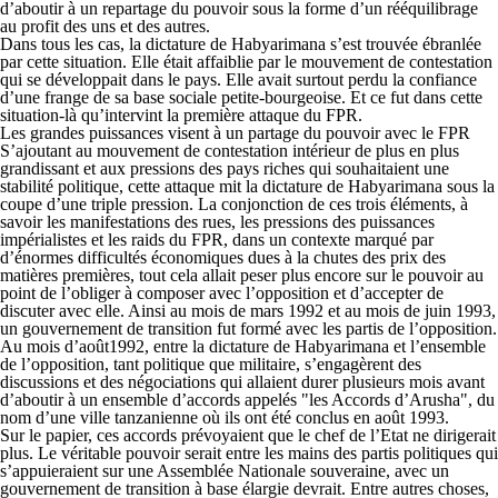
d’aboutir à un repartage du pouvoir sous la forme d’un rééquilibrage
au profit des uns et des autres.
Dans tous les cas, la dictature de Habyarimana s’est trouvée ébranlée
par cette situation. Elle était affaiblie par le mouvement de contestation
qui se développait dans le pays. Elle avait surtout perdu la confiance
d’une frange de sa base sociale petite-bourgeoise. Et ce fut dans cette
situation-là qu’intervint la première attaque du FPR.
Les grandes puissances visent à un partage du pouvoir avec le FPR
S’ajoutant au mouvement de contestation intérieur de plus en plus
grandissant et aux pressions des pays riches qui souhaitaient une
stabilité politique, cette attaque mit la dictature de Habyarimana sous la
coupe d’une triple pression. La conjonction de ces trois éléments, à
savoir les manifestations des rues, les pressions des puissances
impérialistes et les raids du FPR, dans un contexte marqué par
d’énormes difficultés économiques dues à la chutes des prix des
matières premières, tout cela allait peser plus encore sur le pouvoir au
point de l’obliger à composer avec l’opposition et d’accepter de
discuter avec elle. Ainsi au mois de mars 1992 et au mois de juin 1993,
un gouvernement de transition fut formé avec les partis de l’opposition.
Au mois d’août1992, entre la dictature de Habyarimana et l’ensemble
de l’opposition, tant politique que militaire, s’engagèrent des
discussions et des négociations qui allaient durer plusieurs mois avant
d’aboutir à un ensemble d’accords appelés "les Accords d’Arusha", du
nom d’une ville tanzanienne où ils ont été conclus en août 1993.
Sur le papier, ces accords prévoyaient que le chef de l’Etat ne dirigerait
plus. Le véritable pouvoir serait entre les mains des partis politiques qui
s’appuieraient sur une Assemblée Nationale souveraine, avec un
gouvernement de transition à base élargie devrait. Entre autres choses,