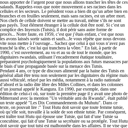
nous apporter de l’argent pour que nous allions trancher les têtes de ces
salauds. Rappelez-vous que notre mouvement a ses racines dans les
cellules et les secteurs. Le président vous a bien dit qu’un arbre bien en
branches et en feuilles seulement, mais sans racines, est un arbre mort.
Nos chefs de cellule doivent se mettre au travail, même s’ils ne sont
pas payés. Tout élément étranger à la cellule doit être noté. Si c’est un
complice des Inyenzis (Tutsis), il doit périr sans autre forme de
procès... Notre faute, en 1959, c’est que j’étais enfant, c’est que nous
les avons laissés sortir saints et saufs...Je vous répète que nous devons
vite nous mettre à l’ouvrage... Sachez que celui à qui vous n’avez pas
tranché la tête, c’est lui qui tranchera la vôtre." En fait, à partir de
1990, c’est ouvertement, au vu et au su de tout le monde, que les
dignitaires rwandais, utilisant l’encadrement étatique totalitaire,
préparaient psychologiquement la populations aux futurs massacres par
le biais d’une propagande basée sur la menace des Tutsis.
Pendant 4 ans, ce type de discours alimenté par la haine des Tutsis en
général allait être tenu non seulement par les dignitaires du régime mais
aussi véhiculé, relayé par les média, notamment à la radio nationale
d’abord et la radio dite libre des Milles Collines, et dans les colonnes
d’un journal appelé le Kangura. En 1990, par exemple, dans une
édition de celui-ci où, sur toute la première page il y avait une photo de
Mitterrand avec la mention "Un véritable ami du Rwanda", était publié
un texte appelé "Les Dix Commandements du Muhutu". Dans ce
texte, on pouvait lire :" Tout Hutu doit savoir que toute femme tutsie,
où qu’elle soit, travaille à la solde de son ethnie tutsie. Par conséquent,
est traître tout Hutu qui épouse une Tutsie, qui fait d’une Tutsie sa
concubine, qui fait d’une Tutsie sa secrétaire ou sa protégée. Tout Hutu
doit savoir que tout tutsi est malhonnête dans les affaires. Il ne vise que