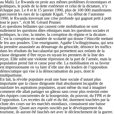
au Mali). Le Rwanda en proie aux mêmes problèmes économiques et
politiques, le poids de la dette extérieure et celui de la dictature, n’y
échappe pas. Le 8 et le 15 janvier 1990, plus de 100 000 manifestants
parcourent les rues de la capitale Kigali. “ Au début de l’automne
1990, le Rwanda traversait une crise profonde qui gagnait petit à petit
tout le pays ”, écrit M. Gérard Prunier.
Les questions brûlantes qui causent cette mobilisation ne sont
nullement les questions dites ethniques mais les questions sociales et
politiques, la crise, la misère, la corruption du régime et la dicature.
C’est la corruption en matière de scolarité qui donne l’étincelle mettant
le feu aux poudres. Une enseignante, Agathe Uwilingiyimana, qui sera
la première assassinée au démarrage du génocide, dénonce les traffics
dans les résultats du baccalauréat qui permettent aux enfants de la
classe dirigeante d’être reçus en rayant les premiers de la liste des
reçus. Ellle subit une violente répression de la part de l’armée, mais la
population prend fait et cause pour elle. La mobilisation en sa faveur
est impressionante en va faire d’elle une des leaders de l’opposition
démocratique qui vise à la démocratisation du pays, dont le
multipartisme.
En fait, la révolte populaire avait une base sociale d’autant plus
importante que la classe dirigeante était absolument incapable de
staisfaire les aspirations populaires, ayant même du mal à imaginer
comment elle allait partager un gâteau sans cesse plus restreint entre
des équipes concurrentes de la bourgeoisie, du pouvoir, du FPR et de
l’opposition. Les recettes du café et du thé, durement touchées par la
chute des cours sur les marchés mondiaux, connaissent une baisse
inquiétante. Quant aux espoirs suscités par le développement du
tourisme, ils auront été fauchés net avec le déclenchement de la guerre.