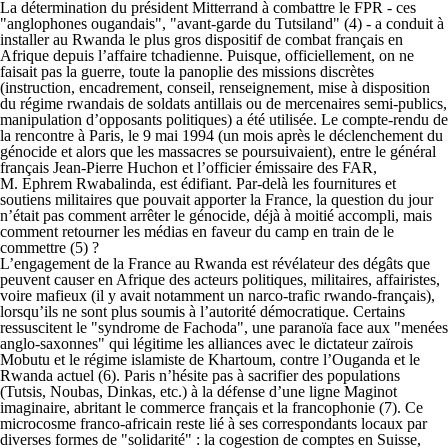
La détermination du président Mitterrand à combattre le FPR - ces
"anglophones ougandais", "avant-garde du Tutsiland" (4) - a conduit à
installer au Rwanda le plus gros dispositif de combat français en
Afrique depuis l’affaire tchadienne. Puisque, officiellement, on ne
faisait pas la guerre, toute la panoplie des missions discrètes
(instruction, encadrement, conseil, renseignement, mise à disposition
du régime rwandais de soldats antillais ou de mercenaires semi-publics,
manipulation d’opposants politiques) a été utilisée. Le compte-rendu de
la rencontre à Paris, le 9 mai 1994 (un mois après le déclenchement du
génocide et alors que les massacres se poursuivaient), entre le général
français Jean-Pierre Huchon et l’officier émissaire des FAR,
M. Ephrem Rwabalinda, est édifiant. Par-delà les fournitures et
soutiens militaires que pouvait apporter la France, la question du jour
n’était pas comment arrêter le génocide, déjà à moitié accompli, mais
comment retourner les médias en faveur du camp en train de le
commettre (5) ?
L’engagement de la France au Rwanda est révélateur des dégâts que
peuvent causer en Afrique des acteurs politiques, militaires, affairistes,
voire mafieux (il y avait notamment un narco-trafic rwando-français),
lorsqu’ils ne sont plus soumis à l’autorité démocratique. Certains
ressuscitent le "syndrome de Fachoda", une paranoïa face aux "menées
anglo-saxonnes" qui légitime les alliances avec le dictateur zaïrois
Mobutu et le régime islamiste de Khartoum, contre l’Ouganda et le
Rwanda actuel (6). Paris n’hésite pas à sacrifier des populations
(Tutsis, Noubas, Dinkas, etc.) à la défense d’une ligne Maginot
imaginaire, abritant le commerce français et la francophonie (7). Ce
microcosme franco-africain reste lié à ses correspondants locaux par
diverses formes de "solidarité" : la cogestion de comptes en Suisse,