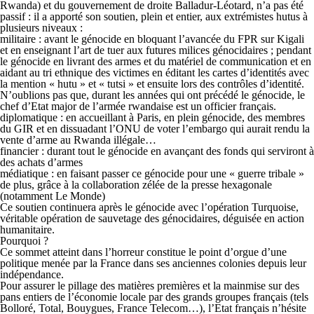
Rwanda) et du gouvernement de droite Balladur-Léotard, n’a pas été
passif : il a apporté son soutien, plein et entier, aux extrémistes hutus à
plusieurs niveaux :
militaire : avant le génocide en bloquant l’avancée du FPR sur Kigali
et en enseignant l’art de tuer aux futures milices génocidaires ; pendant
le génocide en livrant des armes et du matériel de communication et en
aidant au tri ethnique des victimes en éditant les cartes d’identités avec
la mention « hutu » et « tutsi » et ensuite lors des contrôles d’identité.
N’oublions pas que, durant les années qui ont précédé le génocide, le
chef d’Etat major de l’armée rwandaise est un officier français.
diplomatique : en accueillant à Paris, en plein génocide, des membres
du GIR et en dissuadant l’ONU de voter l’embargo qui aurait rendu la
vente d’arme au Rwanda illégale…
financier : durant tout le génocide en avançant des fonds qui serviront à
des achats d’armes
médiatique : en faisant passer ce génocide pour une « guerre tribale »
de plus, grâce à la collaboration zélée de la presse hexagonale
(notamment Le Monde)
Ce soutien continuera après le génocide avec l’opération Turquoise,
véritable opération de sauvetage des génocidaires, déguisée en action
humanitaire.
Pourquoi ?
Ce sommet atteint dans l’horreur constitue le point d’orgue d’une
politique menée par la France dans ses anciennes colonies depuis leur
indépendance.
Pour assurer le pillage des matières premières et la mainmise sur des
pans entiers de l’économie locale par des grands groupes français (tels
Bolloré, Total, Bouygues, France Telecom…), l’Etat français n’hésite