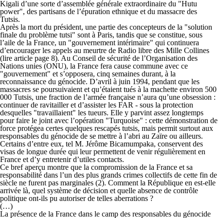
Kigali d’une sorte d’assemblée générale extraordinaire du "Hutu
power", des partisans de l’épuration ethnique et du massacre des
Tutsis.
Après la mort du président, une partie des concepteurs de la "solution
finale du problème tutsi" sont à Paris, tandis que se constitue, sous
l’aile de la France, un "gouvernement intérimaire" qui continuera
d’encourager les appels au meurtre de Radio libre des Mille Collines
(lire article page 8). Au Conseil de sécurité de l’Organisation des
Nations unies (ONU), la France fera cause commune avec ce
"gouvernement" et s’opposera, cinq semaines durant, à la
reconnaissance du génocide. D’avril à juin 1994, pendant que les
massacres se poursuivaient et qu’étaient tués à la machette environ 500
000 Tutsis, une fraction de l’armée française n’aura qu’une obsession :
continuer de ravitailler et d’assister les FAR - sous la protection
desquelles "travaillaient" les tueurs. Elle y parvint assez longtemps
pour faire le joint avec l’opération "Turquoise" : cette démonstration de
force protégea certes quelques rescapés tutsis, mais permit surtout aux
responsables du génocide de se mettre à l’abri au Zaïre ou ailleurs.
Certains d’entre eux, tel M. Jérôme Bicamumpaka, conservent des
visas de longue durée qui leur permettent de venir régulièrement en
France et d’y entretenir d’utiles contacts.
Ce bref aperçu montre que la compromission de la France et sa
responsabilité dans l’un des plus grands crimes collectifs de cette fin de
siècle ne furent pas marginales (2). Comment la République en est-elle
arrivée là, quel système de décision et quelle absence de contrôle
politique ont-ils pu autoriser de telles aberrations ?
(…)
La présence de la France dans le camp des responsables du génocide