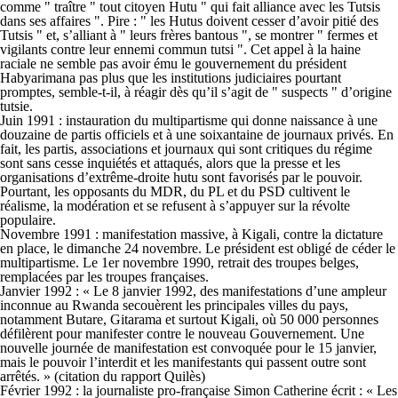
comme " traître " tout citoyen Hutu " qui fait alliance avec les Tutsis
dans ses affaires ". Pire : " les Hutus doivent cesser d’avoir pitié des
Tutsis " et, s’alliant à " leurs frères bantous ", se montrer " fermes et
vigilants contre leur ennemi commun tutsi ". Cet appel à la haine
raciale ne semble pas avoir ému le gouvernement du président
Habyarimana pas plus que les institutions judiciaires pourtant
promptes, semble-t-il, à réagir dès qu’il s’agit de " suspects " d’origine
tutsie.
Juin 1991 : instauration du multipartisme qui donne naissance à une
douzaine de partis officiels et à une soixantaine de journaux privés. En
fait, les partis, associations et journaux qui sont critiques du régime
sont sans cesse inquiétés et attaqués, alors que la presse et les
organisations d’extrême-droite hutu sont favorisés par le pouvoir.
Pourtant, les opposants du MDR, du PL et du PSD cultivent le
réalisme, la modération et se refusent à s’appuyer sur la révolte
populaire.
Novembre 1991 : manifestation massive, à Kigali, contre la dictature
en place, le dimanche 24 novembre. Le président est obligé de céder le
multipartisme. Le 1er novembre 1990, retrait des troupes belges,
remplacées par les troupes françaises.
Janvier 1992 : « Le 8 janvier 1992, des manifestations d’une ampleur
inconnue au Rwanda secouèrent les principales villes du pays,
notamment Butare, Gitarama et surtout Kigali, où 50 000 personnes
défilèrent pour manifester contre le nouveau Gouvernement. Une
nouvelle journée de manifestation est convoquée pour le 15 janvier,
mais le pouvoir l’interdit et les manifestants qui passent outre sont
arrêtés. » (citation du rapport Quilès)
Février 1992 : la journaliste pro-française Simon Catherine écrit : « Les