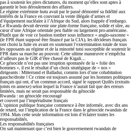
pas à soutenir les pires dictatures, du moment qu’elles sont aptes à
garantir le bon déroulement des affaires.
Le régime extrémiste hutu avait par le passé démontré sa fidélité aux
intérêts de la France en couvrant la vente illégale d’armes et
d’équipement nucléaire à l’Afrique du Sud, alors frappée d’embargo.
Le Rwanda devait devenir une plate-forme française, solide et sûre, au
cœur d’une Afrique orientale peu fiable ou largement pro-américaine.
Plutôt que de voir ce bastion tomber sous influence « anglo-saxonne »
(le FPR étant supposé être financé par la CIA), les décideurs français
ont choisi la fuite en avant en soutenant l’extermination totale de tous
les opposants au régime et de la minorité tutsi susceptible de soutenir le
FPR dans sa marche au pouvoir. Cette ultime manœuvre n’empêcha
d’ailleurs pas le GIR d’être chassé de Kigali…
Ce génocide n’est pas une irruption spontanée de la « folie des
hommes », il est le résultat d’un choix stratégique de « nos »
dirigeants : Mitterrand et Balladur, commis lors d’une cohabitation
gauche/droite ! Ce crime est toujours assumé par les hommes politiques
français qui ont, d’un commun accord, signé le rapport Quilès (extraits
joints en annexe) selon lequel la France n’aurait fait que des erreurs
limitées, mais ne serait pas responsable du génocide
Rwanda : un génocide encouragé
et couvert par l’impérialisme français
L’opinion publique française commence à être informée, avec dix ans
de retard, sur l’implication de la France dans le génocide rwandais de
1994. Mais cette seule information est loin d’éclairer toutes les
responsabilités.
Les responsabilités françaises
On sait maintenant que c’est bien le gouvernement rwandais de