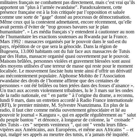
militaires français ne combattent pas directement, mais c’est vrai qu’ils
apportent un "plus à l’armée rwandaise". Paradoxalement, cette
présence française est à la fois critiquée par l’opposition et saluée
comme une sorte de "gage" donné au processus de démocratisation.
Même ceux qui la contestent admettaient, encore récemment, qu’elle
avait permis d’éviter de "trop grosses bavures sur le plan
humanitaire". » Les média français s’y entendent à cautionner au nom
de l’humanitaire les exactions soutenues au Rwanda par la France.
Mars 1992 : massacres organisés par le pouvoir dans le sud-est du
pays, répétition de ce que sera la génocide. Dans la région de
Bugesera, 13.000 habitants ont du fuir face aux massacres de Tutsis
par des Hutus, massacre organisé quasi ouvertement par le pouvoir.
Maisons brûlées, personnes violées et gravement blessées sont aussi
des moyens utilisées d’une terreur de masse qui reste pour le moment
localisée. Le mouvement fasciste hutu tente ainsi d’offrir un dérivatif
au mécontentement populaire. Alphonse Mobito de l’Association
rwandaise des droits de l’homme affirme que des centaines de
personnes « ont été brûlées ou bien jetées dans des fosses d’aisance ».
Un tract aux accents violemment tribalistes, lu le 3 mars sur les ondes
de la radio nationale, est " en partie " à l’origine du drame, a reconnu,
lundi 9 mars, dans un entretien accordé à Radio France internationale
(RFI), le premier ministre, M. Sylvestre Nsanzimana. En plus de la
radio, il faut citer comme média ouvertement génocidaire et lié au
pouvoir le journal « Kangura », qui en appelle régulièrement au " salut
du peuple bantou " et dénonce, à longueur de colonne, la " croisade "
des Tutsis - ces " serpents venimeux ", qui ont " vendu leurs filles-
vipères aux Américains, aux Européens, et même aux Africains " – et
qui, malgré ses appels au meurtre des tutsis, n’a jamais été inquiété.