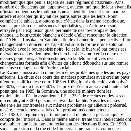
modifient quelque peu la façade de leurs régimes dictatoriaux. Ainsi
nombre de dictateurs qui, auparavant, avaient juré que de leur vivant ils
n’instaureraient pas le multipartisme allaient finalement faire marche
arrière et accepter qu’il y ait des partis autres que les leurs. Pour
compléter le tableau, ajoutons que c’était dans la même période que,
sous la pression des puissances impérialistes, en Afrique du sud,
effrayée par l’explosion quasi permanente des townships et des
ghettos, la bourgeoisie blanche a décidé d’aller rencontrer la direction
de l’ANC à Lusaka, en Zambie, afin de discuter de la perspective d’un
changement en douceur de l’apartheid sous la forme d’une solution
négociée avec la bourgeoisie noire. Ici et là, le but visé par toutes ces
opérations était évidemment de chercher à désamorcer la colère des
masses populaires, à la domestiquer, en la détournant vers des
changements formels afin d’éviter qu’elle ne débouche sur une remise
en cause contagieuse de l’ordre social.
Le Rwanda aussi avait connu les mêmes problèmes que les autres pays
africains. La chute des cours des matières premières avait créé au pays
d’énormes difficultés : entre 1985 et 1988, le prix du café avait baissé
de 30%, celui du thé, de 40%. Le prix de l’étain aussi avait chuté à tel
point que, en 1985, la Somirwa, une société minière dont les
exploitations d’étain assuraient à l’Etat 25% de recettes en devises et
qui employait 8 000 personnes, avait fait faillite. Aussi les masses
étaient-elles confrontées aux mêmes problèmes qu’ailleurs : précarité,
misère, licenciements, suivis d’un profond mécontentement.
Dès 1989, le régime du parti unique était de plus en plus critiqué, y
compris de l’intérieur. Dans la même année, trente trois intellectuels ont
osé publier une lettre ouverte réclamant des élections libres. En 1990,
sous la pression de la rue et de l’impérialisme français, comme les