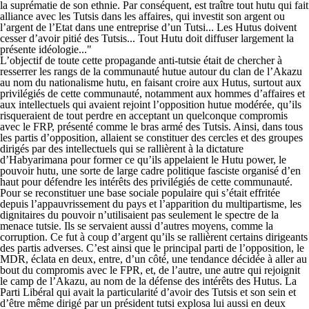
la suprématie de son ethnie. Par conséquent, est traître tout hutu qui fait
alliance avec les Tutsis dans les affaires, qui investit son argent ou
l’argent de l’Etat dans une entreprise d’un Tutsi... Les Hutus doivent
cesser d’avoir pitié des Tutsis... Tout Hutu doit diffuser largement la
présente idéologie..."
L’objectif de toute cette propagande anti-tutsie était de chercher à
resserrer les rangs de la communauté hutue autour du clan de l’Akazu
au nom du nationalisme hutu, en faisant croire aux Hutus, surtout aux
privilégiés de cette communauté, notamment aux hommes d’affaires et
aux intellectuels qui avaient rejoint l’opposition hutue modérée, qu’ils
risqueraient de tout perdre en acceptant un quelconque compromis
avec le FRP, présenté comme le bras armé des Tutsis. Ainsi, dans tous
les partis d’opposition, allaient se constituer des cercles et des groupes
dirigés par des intellectuels qui se rallièrent à la dictature
d’Habyarimana pour former ce qu’ils appelaient le Hutu power, le
pouvoir hutu, une sorte de large cadre politique fasciste organisé d’en
haut pour défendre les intérêts des privilégiés de cette communauté.
Pour se reconstituer une base sociale populaire qui s’était effritée
depuis l’appauvrissement du pays et l’apparition du multipartisme, les
dignitaires du pouvoir n’utilisaient pas seulement le spectre de la
menace tutsie. Ils se servaient aussi d’autres moyens, comme la
corruption. Ce fut à coup d’argent qu’ils se rallièrent certains dirigeants
des partis adverses. C’est ainsi que le principal parti de l’opposition, le
MDR, éclata en deux, entre, d’un côté, une tendance décidée à aller au
bout du compromis avec le FPR, et, de l’autre, une autre qui rejoignit
le camp de l’Akazu, au nom de la défense des intérêts des Hutus. La
Parti Libéral qui avait la particularité d’avoir des Tutsis et son sein et
d’être même dirigé par un président tutsi explosa lui aussi en deux