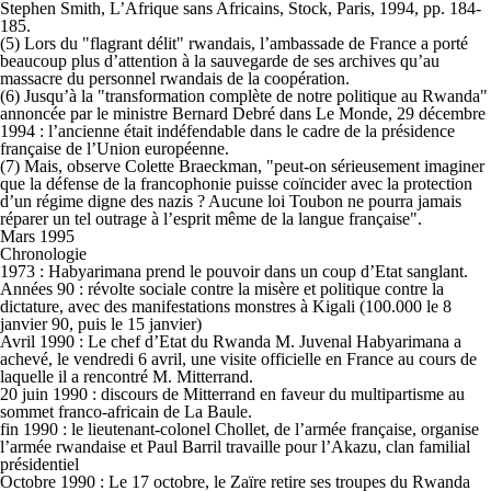
Stephen Smith, L’Afrique sans Africains, Stock, Paris, 1994, pp. 184-
185.
(5) Lors du "flagrant délit" rwandais, l’ambassade de France a porté
beaucoup plus d’attention à la sauvegarde de ses archives qu’au
massacre du personnel rwandais de la coopération.
(6) Jusqu’à la "transformation complète de notre politique au Rwanda"
annoncée par le ministre Bernard Debré dans Le Monde, 29 décembre
1994 : l’ancienne était indéfendable dans le cadre de la présidence
française de l’Union européenne.
(7) Mais, observe Colette Braeckman, "peut-on sérieusement imaginer
que la défense de la francophonie puisse coïncider avec la protection
d’un régime digne des nazis ? Aucune loi Toubon ne pourra jamais
réparer un tel outrage à l’esprit même de la langue française".
Mars 1995
Chronologie
1973 : Habyarimana prend le pouvoir dans un coup d’Etat sanglant.
Années 90 : révolte sociale contre la misère et politique contre la
dictature, avec des manifestations monstres à Kigali (100.000 le 8
janvier 90, puis le 15 janvier)
Avril 1990 : Le chef d’Etat du Rwanda M. Juvenal Habyarimana a
achevé, le vendredi 6 avril, une visite officielle en France au cours de
laquelle il a rencontré M. Mitterrand.
20 juin 1990 : discours de Mitterrand en faveur du multipartisme au
sommet franco-africain de La Baule.
fin 1990 : le lieutenant-colonel Chollet, de l’armée française, organise
l’armée rwandaise et Paul Barril travaille pour l’Akazu, clan familial
présidentiel
Octobre 1990 : Le 17 octobre, le Zaïre retire ses troupes du Rwanda