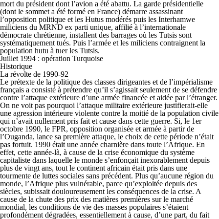
mort du président dont l’avion a été abattu. La garde présidentielle
(dont le sommet a été formé en France) démarre assassinant
l’opposition politique et les Hutus modérés puis les Interhamwe
miliciens du MRND ex parti unique, affilié à l’internationale
démocrate chrétienne, installent des barrages où les Tutsis sont
systématiquement tués. Puis l’armée et les miliciens contraignent la
population hutu à tuer les Tutsis.
Juillet 1994 : opération Turquoise
Historique
La révolte de 1990-92
Le prétexte de la politique des classes dirigeantes et de l’impérialisme
français a consisté à prétendre qu’il s’agissait seulement de se défendre
contre l’attaque extérieure d’une armée financée et aidée par l’étranger.
On ne voit pas pourquoi l’attaque militaire extérieure justifierait-elle
une agression intérieure violente contre la moitié de la population civile
qui n’avait nullement pris fait et cause dans cette guerre. Si, le 1er
octobre 1990, le FPR, opposition organisée et armée à partir de
l’Ouganda, lance sa première attaque, le choix de cette période n’était
pas fortuit. 1990 était une année charnière dans toute l’Afrique. En
effet, cette année-là, à cause de la crise économique du système
capitaliste dans laquelle le monde s’enfonçait inexorablement depuis
plus de vingt ans, tout le continent africain était pris dans une
tourmente de luttes sociales sans précédent. Plus qu’aucune région du
monde, l’Afrique plus vulnérable, parce qu’exploitée depuis des
siècles, subissait douloureusement les conséquences de la crise. A
cause de la chute des prix des matières premières sur le marché
mondial, les conditions de vie des masses populaires s’étaient
profondément dégradées, essentiellement à cause, d’une part, du fait