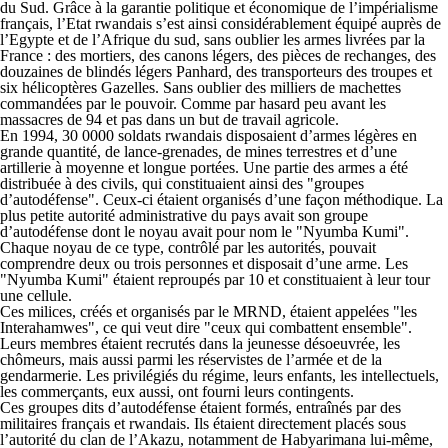
du Sud. Grâce à la garantie politique et économique de l’impérialisme
français, l’Etat rwandais s’est ainsi considérablement équipé auprès de
l’Egypte et de l’Afrique du sud, sans oublier les armes livrées par la
France : des mortiers, des canons légers, des pièces de rechanges, des
douzaines de blindés légers Panhard, des transporteurs des troupes et
six hélicoptères Gazelles. Sans oublier des milliers de machettes
commandées par le pouvoir. Comme par hasard peu avant les
massacres de 94 et pas dans un but de travail agricole.
En 1994, 30 0000 soldats rwandais disposaient d’armes légères en
grande quantité, de lance-grenades, de mines terrestres et d’une
artillerie à moyenne et longue portées. Une partie des armes a été
distribuée à des civils, qui constituaient ainsi des "groupes
d’autodéfense". Ceux-ci étaient organisés d’une façon méthodique. La
plus petite autorité administrative du pays avait son groupe
d’autodéfense dont le noyau avait pour nom le "Nyumba Kumi".
Chaque noyau de ce type, contrôlé par les autorités, pouvait
comprendre deux ou trois personnes et disposait d’une arme. Les
"Nyumba Kumi" étaient reproupés par 10 et constituaient à leur tour
une cellule.
Ces milices, créés et organisés par le MRND, étaient appelées "les
Interahamwes", ce qui veut dire "ceux qui combattent ensemble".
Leurs membres étaient recrutés dans la jeunesse désoeuvrée, les
chômeurs, mais aussi parmi les réservistes de l’armée et de la
gendarmerie. Les privilégiés du régime, leurs enfants, les intellectuels,
les commerçants, eux aussi, ont fourni leurs contingents.
Ces groupes dits d’autodéfense étaient formés, entraînés par des
militaires français et rwandais. Ils étaient directement placés sous
l’autorité du clan de l’Akazu, notamment de Habyarimana lui-même,