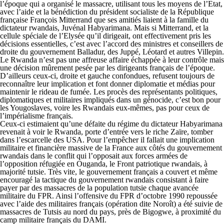
l’époque qui a organisé le massacre, utilisant tous les moyens de l’Etat,
avec l’aide et la bénédiction du président socialiste de la République
française François Mitterrand que ses amitiés liaient à la famille du
dictateur rwandais, Juvénal Habyarimana. Mais si Mitterrand, et la
cellule spéciale de l’Elysée qu’il dirigeait, ont effectivement pris les
décisions essentielles, c’est avec l’accord des ministres et conseillers de
droite du gouvernement Balladur, des Juppé, Léotard et autres Villepin.
Le Rwanda n’est pas une affreuse affaire échappée à leur contrôle mais
une décision mûrement pesée par les dirigeants français de l’époque.
D’ailleurs ceux-ci, droite et gauche confondues, refusent toujours de
reconnaître leur implication et font donner diplomatie et médias pour
maintenir le rideau de fumée. Les procès des représentants politiques,
diplomatiques et militaires impliqués dans un génocide, c’est bon pour
les Yougoslaves, voire les Rwandais eux-mêmes, pas pour ceux de
l’impérialisme français.
Ceux-ci estimaient qu’une défaite du régime du dictateur Habyarimana
revenait à voir le Rwanda, porte d’entrée vers le riche Zaïre, tomber
dans l’escarcelle des USA. Pour l’empêcher il fallait une implication
militaire et financière massive de la France aux côtés du gouvernement
rwandais dans le conflit qui l’opposait aux forces armées de
l’opposition réfugiée en Ouganda, le Front patriotique rwandais, à
majorité tutsie. Très vite, le gouvernement français a couvert et même
encouragé la tactique du gouvernement rwandais consistant à faire
payer par des massacres de la population tutsie chaque avancée
militaire du FPR. Ainsi l’offensive du FPR d’octobre 1990 repoussée
avec l’aide des militaires français (opération dite Noroît) a été suivie de
massacres de Tutsis au nord du pays, près de Bigogwe, à proximité du
camp militaire français du DAMI.