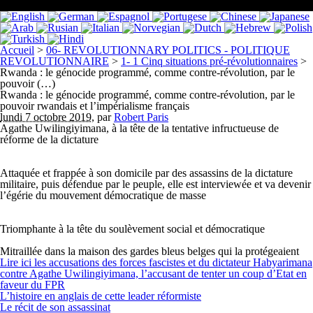
Accueil
>
06- REVOLUTIONNARY POLITICS - POLITIQUE
REVOLUTIONNAIRE
>
1- 1 Cinq situations pré-révolutionnaires
>
Rwanda : le génocide programmé, comme contre-révolution, par le
pouvoir (…)
Rwanda : le génocide programmé, comme contre-révolution, par le
pouvoir rwandais et l’impérialisme français
lundi 7 octobre 2019
,
par
Robert Paris
Agathe Uwilingiyimana, à la tête de la tentative infructueuse de
réforme de la dictature
Attaquée et frappée à son domicile par des assassins de la dictature
militaire, puis défendue par le peuple, elle est interviewée et va devenir
l’égérie du mouvement démocratique de masse
Triomphante à la tête du soulèvement social et démocratique
Mitraillée dans la maison des gardes bleus belges qui la protégeaient
Lire ici les accusations des forces fascistes et du dictateur Habyarimana
contre Agathe Uwilingiyimana, l’accusant de tenter un coup d’Etat en
faveur du FPR
L’histoire en anglais de cette leader réformiste
Le récit de son assassinat