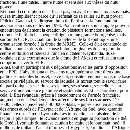
fractions, l’une tutsie, l’autre hutue et sensible aux thèses du hutu
power.
Et quand la corruption ne suffisait pas, on avait recours aux assassinats,
qui se multiplièrent : parce qu’il refusait de se rallier au hutu power,
Félicien Gatabazi, le dirigeant hutu du Parti social-démocrate fut
assassiné au mois de février 1994. Pour renforcer son camp, le pouvoir
encouragea également la création de plusieurs formations satellites,
comme le Parti du bas peuple dirigé par une grande bourgeoise, mais
surtout la CDR, la Coalition de la défense de la République, une
organisation formée à la droite du MRND. Celle-ci était constituée de
militants purs et durs de la cause hutue, originaires de la région du
centre et du sud et fidèles à l’ancien dictateur Kayibanda. Ils se
voulaient plus extrémistes que la clique de l’Akazu et refusaient tout
compromis avec le FPR.
Ainsi, tout en participant aux négociations avec les partis d’opposition
et le FPR, Habyarimana et les siens regroupèrent autour d’eux une
partie des notables hutus et, de ce fait, constituèrent une force, une base
sociale privilégiée, au service de laquelle ils mirent tout le savoir faire
du parti unique, ses cadres, ses jeunes, ses réseaux, ses cellules, au
service d’une violence planifiée et systématique. Et ils s’armèrent pour
cela. L’Etat rwandais, grâce à l’encadrement de l’armée française,
augmenta considérablement les affectifs de ses forces armées. De
7000, celles-ci passèrent à 40 000 soldats, équipés aussi en achetant
des armes auprès de l’Egypte et de l’Afrique du Sud, avec garantie
financière du... Crédit Lyonnais. Les transactions se faisaient de la
façon la plus simple : le Rwanda mettait en gage sa production de thé,
le Crédit Lyonnais donnait sa caution bancaire et le tour était joué : 6
millions de dollars d’achat d’armes à l’Egypte, 5,9 millions à l’Afrique