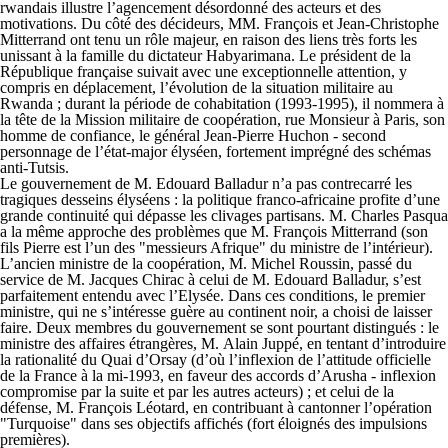
rwandais illustre l’agencement désordonné des acteurs et des
motivations. Du côté des décideurs, MM. François et Jean-Christophe
Mitterrand ont tenu un rôle majeur, en raison des liens très forts les
unissant à la famille du dictateur Habyarimana. Le président de la
République française suivait avec une exceptionnelle attention, y
compris en déplacement, l’évolution de la situation militaire au
Rwanda ; durant la période de cohabitation (1993-1995), il nommera à
la tête de la Mission militaire de coopération, rue Monsieur à Paris, son
homme de confiance, le général Jean-Pierre Huchon - second
personnage de l’état-major élyséen, fortement imprégné des schémas
anti-Tutsis.
Le gouvernement de M. Edouard Balladur n’a pas contrecarré les
tragiques desseins élyséens : la politique franco-africaine profite d’une
grande continuité qui dépasse les clivages partisans. M. Charles Pasqua
a la même approche des problèmes que M. François Mitterrand (son
fils Pierre est l’un des "messieurs Afrique" du ministre de l’intérieur).
L’ancien ministre de la coopération, M. Michel Roussin, passé du
service de M. Jacques Chirac à celui de M. Edouard Balladur, s’est
parfaitement entendu avec l’Elysée. Dans ces conditions, le premier
ministre, qui ne s’intéresse guère au continent noir, a choisi de laisser
faire. Deux membres du gouvernement se sont pourtant distingués : le
ministre des affaires étrangères, M. Alain Juppé, en tentant d’introduire
la rationalité du Quai d’Orsay (d’où l’inflexion de l’attitude officielle
de la France à la mi-1993, en faveur des accords d’Arusha - inflexion
compromise par la suite et par les autres acteurs) ; et celui de la
défense, M. François Léotard, en contribuant à cantonner l’opération
"Turquoise" dans ses objectifs affichés (fort éloignés des impulsions
premières).