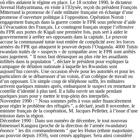
où elles aidaient le régime en place. Le 18 octobre 1990, le dictateur
Juvenal Habyarimana, en visite à l’Elysée, reçoit du président François
Mitterrand la promesse de l’aide militaire française en échange d’une
promesse d’ouverture politique à l’opposition. Opération Noroit :
engagement français dans la guerre contre le FPR sous prétexte d’aide
à l’évacuation des Français. Le contingent français stoppe l’offensive
du FPR aux portes de Kigali une première fois, puis sert à aider le
gouvernement à arrêter ses opposants dans la capitale. Le pouvoir
accuse la communauté tutsie tout entière de complicité avec les forces
armées du FPR qui attaquent le pouvoir depuis l’Ouganda. 4000 Tutsis
rwandais traités de « suspects » de sympathie avec le FPR sont arrêtés
sans jugement. " Il nous faut démasquer au plus vite les assaillants
infiltrés dans la population ", déclare le président pour expliquer la
campagne de délation nationale à laquelle les Rwandais sont
aujourd’hui conviés. Une occasion rêvée pour les autorités et pour les
particuliers de se débarrasser d’un voisin, d’un collègue de travail ou
d’un opposant. Un simple coup de téléphone suffit, les militaires
arrivent quelques minutes après, embarquent le suspect en remettant le
contrôle d’identité à plus tard. Il a fallu ouvrir un stade pendant
quelques jours pour y mettre le trop-plein des interpellés.
Novembre 1990 : " Nous sommes prêts à vous aider financièrement
pour régler le problème des réfugiés ", a déclaré, jeudi 8 novembre, le
ministre français de la coopération, M. Jacques Pelletier, à l’issue d’une
mission dans la région.
Décembre 1990 : Dans son numéro de décembre, le tout nouveau
bimensuel Kangura (proche de la direction de l’armée rwandaise)
énonce " les dix commandements " que les Hutus (ethnie majoritaire,
au pouvoir depuis 1959), sont censés appliquer. Sera ainsi considéré