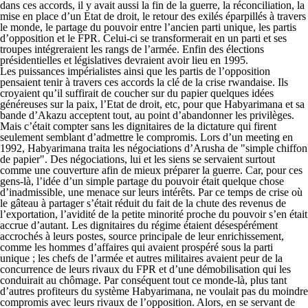
dans ces accords, il y avait aussi la fin de la guerre, la réconciliation, la
mise en place d’un Etat de droit, le retour des exilés éparpillés à travers
le monde, le partage du pouvoir entre l’ancien parti unique, les partis
d’opposition et le FPR. Celui-ci se transformerait en un parti et ses
troupes intégreraient les rangs de l’armée. Enfin des élections
présidentielles et législatives devraient avoir lieu en 1995.
Les puissances impérialistes ainsi que les partis de l’opposition
pensaient tenir à travers ces accords la clé de la crise rwandaise. Ils
croyaient qu’il suffirait de coucher sur du papier quelques idées
généreuses sur la paix, l’Etat de droit, etc, pour que Habyarimana et sa
bande d’Akazu acceptent tout, au point d’abandonner les privilèges.
Mais c’était compter sans les dignitaires de la dictature qui firent
seulement semblant d’admettre le compromis. Lors d’un meeting en
1992, Habyarimana traita les négociations d’Arusha de "simple chiffon
de papier". Des négociations, lui et les siens se servaient surtout
comme une couverture afin de mieux préparer la guerre. Car, pour ces
gens-là, l’idée d’un simple partage du pouvoir était quelque chose
d’inadmissible, une menace sur leurs intérêts. Par ce temps de crise où
le gâteau à partager s’était réduit du fait de la chute des revenus de
l’exportation, l’avidité de la petite minorité proche du pouvoir s’en était
accrue d’autant. Les dignitaires du régime étaient désespérément
accrochés à leurs postes, source principale de leur enrichissement,
comme les hommes d’affaires qui avaient prospéré sous la parti
unique ; les chefs de l’armée et autres militaires avaient peur de la
concurrence de leurs rivaux du FPR et d’une démobilisation qui les
conduirait au chômage. Par conséquent tout ce monde-là, plus tant
d’autres profiteurs du système Habyarimana, ne voulait pas du moindre
compromis avec leurs rivaux de l’opposition. Alors, en se servant de