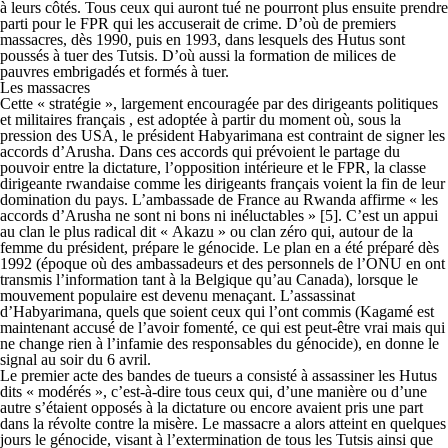
à leurs côtés. Tous ceux qui auront tué ne pourront plus ensuite prendre
parti pour le FPR qui les accuserait de crime. D’où de premiers
massacres, dès 1990, puis en 1993, dans lesquels des Hutus sont
poussés à tuer des Tutsis. D’où aussi la formation de milices de
pauvres embrigadés et formés à tuer.
Les massacres
Cette « stratégie », largement encouragée par des dirigeants politiques
et militaires français , est adoptée à partir du moment où, sous la
pression des USA, le président Habyarimana est contraint de signer les
accords d’Arusha. Dans ces accords qui prévoient le partage du
pouvoir entre la dictature, l’opposition intérieure et le FPR, la classe
dirigeante rwandaise comme les dirigeants français voient la fin de leur
domination du pays. L’ambassade de France au Rwanda affirme « les
accords d’Arusha ne sont ni bons ni inéluctables » [5]. C’est un appui
au clan le plus radical dit « Akazu » ou clan zéro qui, autour de la
femme du président, prépare le génocide. Le plan en a été préparé dès
1992 (époque où des ambassadeurs et des personnels de l’ONU en ont
transmis l’information tant à la Belgique qu’au Canada), lorsque le
mouvement populaire est devenu menaçant. L’assassinat
d’Habyarimana, quels que soient ceux qui l’ont commis (Kagamé est
maintenant accusé de l’avoir fomenté, ce qui est peut-être vrai mais qui
ne change rien à l’infamie des responsables du génocide), en donne le
signal au soir du 6 avril.
Le premier acte des bandes de tueurs a consisté à assassiner les Hutus
dits « modérés », c’est-à-dire tous ceux qui, d’une manière ou d’une
autre s’étaient opposés à la dictature ou encore avaient pris une part
dans la révolte contre la misère. Le massacre a alors atteint en quelques
jours le génocide, visant à l’extermination de tous les Tutsis ainsi que