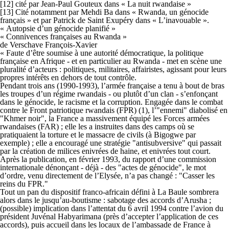
[12] cité par Jean-Paul Gouteux dans « La nuit rwandaise »
[13] Cité notamment par Mehdi Ba dans « Rwanda, un génocide
français » et par Patrick de Saint Exupéry dans « L’inavouable ».
« Autopsie d’un génocide planifié »
« Connivences françaises au Rwanda »
de Verschave François-Xavier
« Faute d’être soumise à une autorité démocratique, la politique
française en Afrique - et en particulier au Rwanda - met en scène une
pluralité d’acteurs : politiques, militaires, affairistes, agissant pour leurs
propres intérêts en dehors de tout contrôle.
Pendant trois ans (1990-1993), l’armée française a tenu à bout de bras
les troupes d’un régime rwandais - ou plutôt d’un clan - s’enfonçant
dans le génocide, le racisme et la corruption. Engagée dans le combat
contre le Front patriotique rwandais (FPR) (1), l’"ennemi" diabolisé en
"Khmer noir", la France a massivement équipé les Forces armées
rwandaises (FAR) ; elle les a instruites dans des camps où se
pratiquaient la torture et le massacre de civils (à Bigogwe par
exemple) ; elle a encouragé une stratégie "antisubversive" qui passait
par la création de milices enivrées de haine, et enivrées tout court.
Après la publication, en février 1993, du rapport d’une commission
internationale dénonçant - déjà - des "actes de génocide", le mot
d’ordre, venu directement de l’Elysée, n’a pas changé : "Casser les
reins du FPR."
Tout un pan du dispositif franco-africain défini à La Baule sombrera
alors dans le jusqu’au-boutisme : sabotage des accords d’Arusha ;
(possible) implication dans l’attentat du 6 avril 1994 contre l’avion du
président Juvénal Habyarimana (près d’accepter l’application de ces
accords), puis accueil dans les locaux de l’ambassade de France à