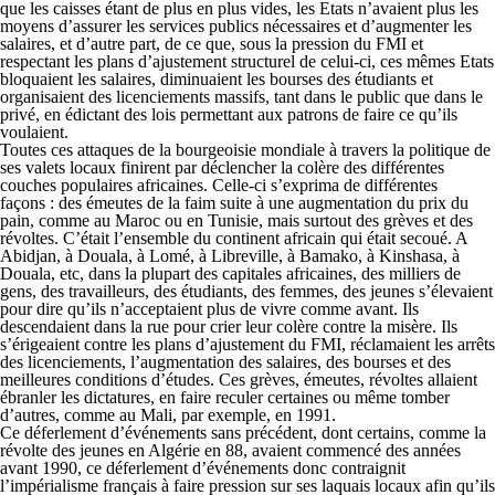
que les caisses étant de plus en plus vides, les Etats n’avaient plus les
moyens d’assurer les services publics nécessaires et d’augmenter les
salaires, et d’autre part, de ce que, sous la pression du FMI et
respectant les plans d’ajustement structurel de celui-ci, ces mêmes Etats
bloquaient les salaires, diminuaient les bourses des étudiants et
organisaient des licenciements massifs, tant dans le public que dans le
privé, en édictant des lois permettant aux patrons de faire ce qu’ils
voulaient.
Toutes ces attaques de la bourgeoisie mondiale à travers la politique de
ses valets locaux finirent par déclencher la colère des différentes
couches populaires africaines. Celle-ci s’exprima de différentes
façons : des émeutes de la faim suite à une augmentation du prix du
pain, comme au Maroc ou en Tunisie, mais surtout des grèves et des
révoltes. C’était l’ensemble du continent africain qui était secoué. A
Abidjan, à Douala, à Lomé, à Libreville, à Bamako, à Kinshasa, à
Douala, etc, dans la plupart des capitales africaines, des milliers de
gens, des travailleurs, des étudiants, des femmes, des jeunes s’élevaient
pour dire qu’ils n’acceptaient plus de vivre comme avant. Ils
descendaient dans la rue pour crier leur colère contre la misère. Ils
s’érigeaient contre les plans d’ajustement du FMI, réclamaient les arrêts
des licenciements, l’augmentation des salaires, des bourses et des
meilleures conditions d’études. Ces grèves, émeutes, révoltes allaient
ébranler les dictatures, en faire reculer certaines ou même tomber
d’autres, comme au Mali, par exemple, en 1991.
Ce déferlement d’événements sans précédent, dont certains, comme la
révolte des jeunes en Algérie en 88, avaient commencé des années
avant 1990, ce déferlement d’événements donc contraignit
l’impérialisme français à faire pression sur ses laquais locaux afin qu’ils