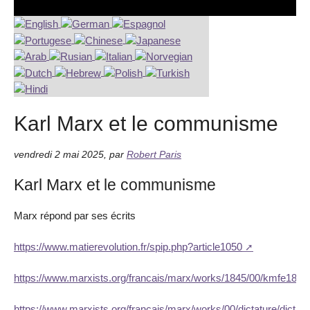
Karl Marx et le communisme
vendredi 2 mai 2025
,
par
Robert Paris
Karl Marx et le communisme
Marx répond par ses écrits
https://www.matierevolution.fr/spip.php?article1050
https://www.marxists.org/francais/marx/works/1845/00/kmfe184
https://www.marxists.org/francais/marx/works/00/dictature/dictatu