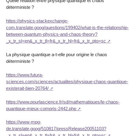
Quelle relaltion entre physique quantique et chaos
déterministe ?
https://physics-stackexchange-
com.translate.goog/questions/199402/what-is-the-relationship-
between-quantum-physics-and-chaos-theory?
_x_tr_sl=en&_x_tr_tl=fr&_x_tr_hl=fr&_x_tr_pto=sc
La physique quantique a-t-elle pour origine le chaos
déterministe ?
https://www.futura-
sciences.com/sciences/actualites/physique-chaos-quantique-
existerait-bien-20764/
https://www.pourlascience.fr/sd/mathematiques/le-chaos-
quantique-mieux-compris-2442.php
https://www-mpg-
de.translate.goog/510817/pressRelease20051103?
_x_tr_sl=en&_x_tr_tl=fr&_x_tr_hl=fr&_x_tr_pto=sc