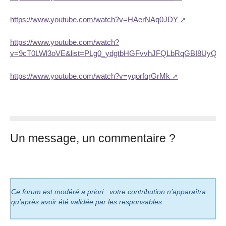
https://www.youtube.com/watch?v=HAerNAq0JDY
https://www.youtube.com/watch?
v=9cT0LWl3oVE&list=PLg0_ydgtbHGFvvhJFQLbRqGBI8UyQI
https://www.youtube.com/watch?v=yqorfqrGrMk
Un message, un commentaire ?
Ce forum est modéré a priori : votre contribution n’apparaîtra
qu’après avoir été validée par les responsables.