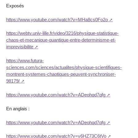
Exposés
https://www.youtube.com/watch?v=MHa8cs0Fo2o
https://webtv.univ-lille.fr/video/3216/physique-statistique-
chaos-et-mecanique-quantique-entre-determinisme-et-
imprevisibilite
https://www.futura-
sciences.com/sciences/actualites/physique-scientifiques-
montrent-systemes-chaotiques-peuvent-synchroniser-
98179/
https://www.youtube.com/watch?v=ADeohqd7qfg
En anglais :
https://www.youtube.com/watch?v=ADeohqd7qfg
https://www.youtube.com/watch?v=v6HZ73C6tVo