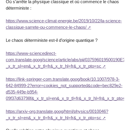
Où s’arrête la physique classique et où commence le chaos
déterministe :
https://www.science-climat-energie.be/2019/10/22/la-science-
classique-sarrete-ou-commence-le-chaos/
Le chaos déterministe est-il d’origine quantique ?
https://www-sciencedirect-
com.translate.goog/science/article/abs/pii/037596019500190E?
_x_tr_sl=en&_x_tr_tl=fr&_x_tr_hl=fr&_x_tr_pto=sc
https://link-springer-com.translate.goog/book/10.1007/978-3-
642-84999-2?error=cookies_not_supported&code=bec829e2-
d535-449e-b954-
09f37d63798f&_x_tr_sl=en&_x_tr_tl=fr&_x_tr_hl=fr&_x_tr_pto=sc
https://arxiv-org.translate.goog/html/physics/0010046?
_x_tr_sl=en&_x_tr_tl=fr&_x_tr_hl=fr&_x_tr_pto=sc