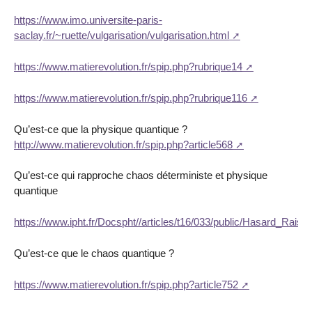
https://www.imo.universite-paris-
saclay.fr/~ruette/vulgarisation/vulgarisation.html
https://www.matierevolution.fr/spip.php?rubrique14
https://www.matierevolution.fr/spip.php?rubrique116
Qu’est-ce que la physique quantique ?
http://www.matierevolution.fr/spip.php?article568
Qu’est-ce qui rapproche chaos déterministe et physique
quantique
https://www.ipht.fr/Docspht//articles/t16/033/public/Hasard_Raiso
Qu’est-ce que le chaos quantique ?
https://www.matierevolution.fr/spip.php?article752