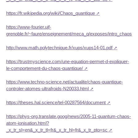
https://fr.wikipedia.org/wiki/Chaos_quantique
https://www-fourier.ujf-
grenoble.fr/~faure/enseignement/meca_q/exposes/intro_chaos_q
http://www.math.polytechnique.fr/xups/xups14-01.pdf
https://trustmyscience.com/une-equation-permet-d-expliquer-
le-comportement-du-chaos-quantique/
https://www.techno-science.net/actualite/chaos-quantique-
controler-atomes-ultrafroids-N20033.html
https://theses.hal.science/tel-00287564/document
https://phys-org.translate.goog/news/2005-11-quantum-chaos-
atom-ionisation.html?
_x_tr_sl=en&_x_tr_tl=fr&_x_tr_hl=fr&_x_tr_pto=sc