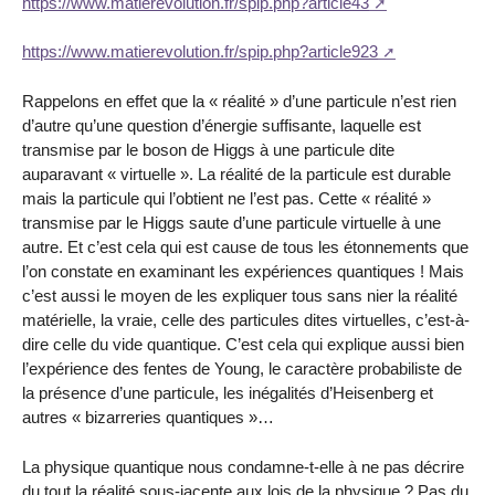
https://www.matierevolution.fr/spip.php?article43
https://www.matierevolution.fr/spip.php?article923
Rappelons en effet que la « réalité » d’une particule n’est rien
d’autre qu’une question d’énergie suffisante, laquelle est
transmise par le boson de Higgs à une particule dite
auparavant « virtuelle ». La réalité de la particule est durable
mais la particule qui l’obtient ne l’est pas. Cette « réalité »
transmise par le Higgs saute d’une particule virtuelle à une
autre. Et c’est cela qui est cause de tous les étonnements que
l’on constate en examinant les expériences quantiques ! Mais
c’est aussi le moyen de les expliquer tous sans nier la réalité
matérielle, la vraie, celle des particules dites virtuelles, c’est-à-
dire celle du vide quantique. C’est cela qui explique aussi bien
l’expérience des fentes de Young, le caractère probabiliste de
la présence d’une particule, les inégalités d’Heisenberg et
autres « bizarreries quantiques »…
La physique quantique nous condamne-t-elle à ne pas décrire
du tout la réalité sous-jacente aux lois de la physique ? Pas du