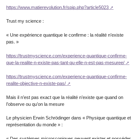
https://www.matierevolution.fr/spip.php?article5023
Trust my science :
« Une expérience quantique le confirme : la réalité n’existe
pas. »
https://trustmyscience.com/experience-quantique-confirme-
que-la-realite-n-existe-pas-tant-qu-elle-n-est-pas-mesuree/
https://trustmyscience.com/experience-quantique-confirme-
realite-objective-n-existe-pas/
Mais il n’est pas exact que la réalité n’existe que quand on
l’observe ou qu’on la mesure
Le physicien Erwin Schrödinger dans « Physique quantique et
représentation du monde » :
« Des systèmes microscopiques peuvent exister et posséder