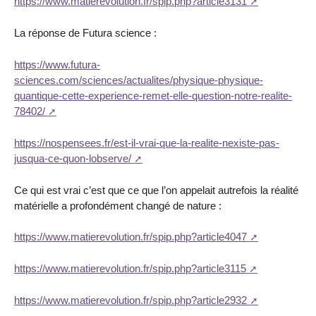
https://www.matierevolution.fr/spip.php?article3131
La réponse de Futura science :
https://www.futura-
sciences.com/sciences/actualites/physique-physique-
quantique-cette-experience-remet-elle-question-notre-realite-
78402/
https://nospensees.fr/est-il-vrai-que-la-realite-nexiste-pas-
jusqua-ce-quon-lobserve/
Ce qui est vrai c’est que ce que l’on appelait autrefois la réalité
matérielle a profondément changé de nature :
https://www.matierevolution.fr/spip.php?article4047
https://www.matierevolution.fr/spip.php?article3115
https://www.matierevolution.fr/spip.php?article2932